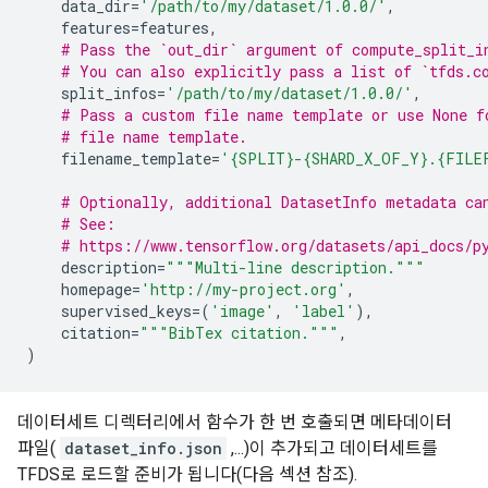
data_dir
=
'/path/to/my/dataset/1.0.0/'
,
features
=
features
,
# Pass the `out_dir` argument of compute_split_i
# You can also explicitly pass a list of `tfds.c
split_infos
=
'/path/to/my/dataset/1.0.0/'
,
# Pass a custom file name template or use None f
# file name template.
filename_template
=
'
{SPLIT}
-
{SHARD_X_OF_Y}
.
{FILE
# Optionally, additional DatasetInfo metadata ca
# See:
# https://www.tensorflow.org/datasets/api_docs/p
description
=
"""Multi-line description."""
homepage
=
'http://my-project.org'
,
supervised_keys
=
(
'image'
,
'label'
),
citation
=
"""BibTex citation."""
,
)
데이터세트 디렉터리에서 함수가 한 번 호출되면 메타데이터
파일(
dataset_info.json
,...)이 추가되고 데이터세트를
TFDS로 로드할 준비가 됩니다(다음 섹션 참조).