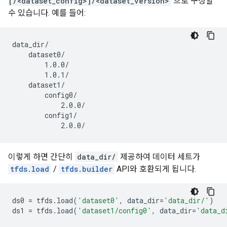
[/<dataset_config>]/<dataset_version>
으로 구성할
수 있습니다. 예를 들어:
data_dir/

    dataset0/

        1.0.0/

        1.0.1/

    dataset1/

        config0/

            2.0.0/

        config1/

이렇게 하면 간단히
data_dir/
제공하여 데이터 세트가
tfds.load
/
tfds.builder
API와 호환되게 됩니다.
ds0
=
tfds
.
load
(
'dataset0'
,
data_dir
=
'data_dir/'
)
ds1
=
tfds
.
load
(
'dataset1/config0'
,
data_dir
=
'data_d