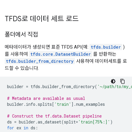
TFDS로 데이터 세트 로드
폴더에서 직접
메타데이터가 생성되면 표준 TFDS API(예:
tfds.builder
)
를 사용하여
tfds.core.DatasetBuilder
를 반환하는
tfds.builder_from_directory
사용하여 데이터세트를 로
드할 수 있습니다.
builder
=
tfds
.
builder_from_directory
(
'~/path/to/my_
# Metadata are available as usual
builder
.
info
.
splits
[
'train'
]
.
num_examples
# Construct the tf.data.Dataset pipeline
ds
=
builder
.
as_dataset
(
split
=
'train[75%:]'
)
for
ex
in
ds
: