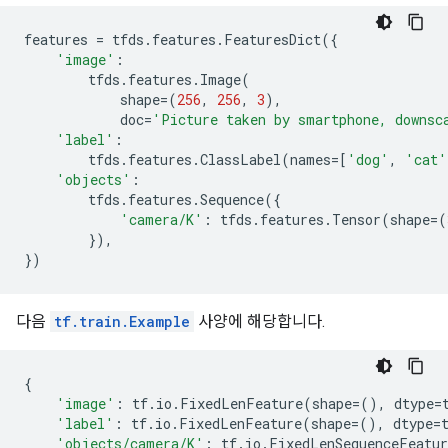
features
=
tfds
.
features
.
FeaturesDict
({
'image'
:
tfds
.
features
.
Image
(
shape
=
(
256
,
256
,
3
),
doc
=
'Picture taken by smartphone, downsc
'label'
:
tfds
.
features
.
ClassLabel
(
names
=
[
'dog'
,
'cat'
'objects'
:
tfds
.
features
.
Sequence
({
'camera/K'
:
tfds
.
features
.
Tensor
(
shape
=
(
}),
})
다음
tf.train.Example
사양에 해당합니다.
{
'image'
:
tf
.
io
.
FixedLenFeature
(
shape
=
(),
dtype
=
'label'
:
tf
.
io
.
FixedLenFeature
(
shape
=
(),
dtype
=
'objects/camera/K'
:
tf
.
io
.
FixedLenSequenceFeatur