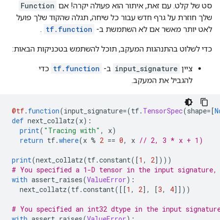
סט של קלט. עם זאת, איתור הוא פעולה יקרה! אם
Function
שלך חוזרת על גרף חדש עבור כל שיחה, תגלה שהקוד שלך פועל
לאט יותר מאשר אם לא השתמשת ב-
tf.function
.
כדי לשלוט בהתנהגות המעקב, תוכל להשתמש בטכניקות הבאות:
ציין
input_signature
ב-
tf.function
כדי
להגביל את המעקב.
@tf
.
function
(
input_signature
=(
tf
.
TensorSpec
(
shape
=[
N
def
 next_collatz
(
x
):
print
(
"Tracing with"
,
 x
)
return
 tf
.
where
(
x 
%
2
==
0
,
 x 
// 2, 3 * x + 1)
print
(
next_collatz
(
tf
.
constant
([
1
,
2
])))
# You specified a 1-D tensor in the input signature,
with
 assert_raises
(
ValueError
):
  next_collatz
(
tf
.
constant
([[
1
,
2
],
[
3
,
4
]]))
# You specified an int32 dtype in the input signatur
with
 assert_raises
(
ValueError
):