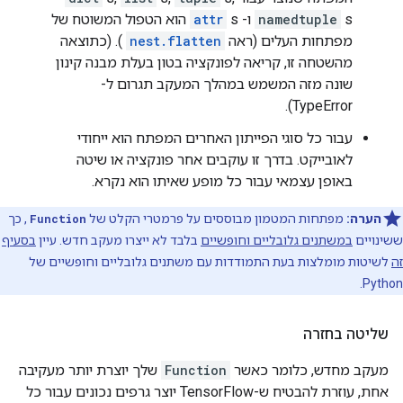
s ו-
namedtuple
attr
s הוא הטפול המשוטח של
מפתחות העלים (ראה
nest.flatten
). (כתוצאה
מהשטחה זו, קריאה לפונקציה בטון בעלת מבנה קינון
שונה מזה המשמש במהלך המעקב תגרום ל-
TypeError).
עבור כל סוגי הפייתון האחרים המפתח הוא ייחודי
לאובייקט. בדרך זו עוקבים אחר פונקציה או שיטה
באופן עצמאי עבור כל מופע שאיתו הוא נקרא.
הערה:
מפתחות המטמון מבוססים על פרמטרי הקלט של
Function
, כך
ששינויים
במשתנים גלובליים וחופשיים
בלבד לא ייצרו מעקב חדש. עיין
בסעיף
זה
לשיטות מומלצות בעת התמודדות עם משתנים גלובליים וחופשיים של
Python.
שליטה בחזרה
מעקב מחדש, כלומר כאשר
Function
שלך יוצרת יותר מעקיבה
אחת, עוזרת להבטיח ש-TensorFlow יוצר גרפים נכונים עבור כל