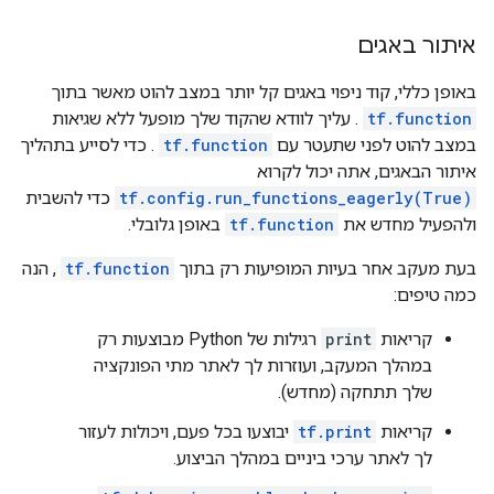
איתור באגים
באופן כללי, קוד ניפוי באגים קל יותר במצב להוט מאשר בתוך
tf.function
. עליך לוודא שהקוד שלך מופעל ללא שגיאות
במצב להוט לפני שתעטר עם
tf.function
. כדי לסייע בתהליך
איתור הבאגים, אתה יכול לקרוא
tf.config.run_functions_eagerly(True)
כדי להשבית
ולהפעיל מחדש את
tf.function
באופן גלובלי.
בעת מעקב אחר בעיות המופיעות רק בתוך
tf.function
, הנה
כמה טיפים:
קריאות
print
רגילות של Python מבוצעות רק
במהלך המעקב, ועוזרות לך לאתר מתי הפונקציה
שלך תתחקה (מחדש).
קריאות
tf.print
יבוצעו בכל פעם, ויכולות לעזור
לך לאתר ערכי ביניים במהלך הביצוע.