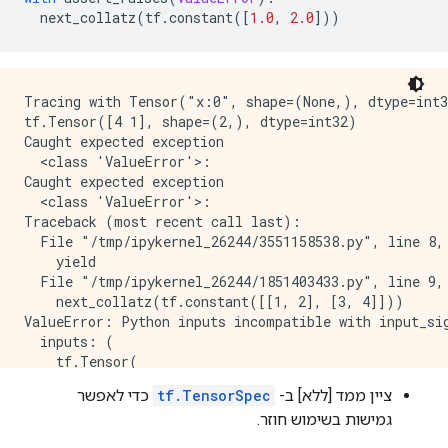
  next_collatz
(
tf
.
constant
([
1.0
,
2.0
]))
Tracing with Tensor("x:0", shape=(None,), dtype=int3
tf.Tensor([4 1], shape=(2,), dtype=int32)

Caught expected exception 

  <class 'ValueError'>:

Caught expected exception 

  <class 'ValueError'>:

Traceback (most recent call last):

  File "/tmp/ipykernel_26244/3551158538.py", line 8, 
    yield

  File "/tmp/ipykernel_26244/1851403433.py", line 9, 
    next_collatz(tf.constant([[1, 2], [3, 4]]))

ValueError: Python inputs incompatible with input_sig
  inputs: (

    tf.Tensor(

[[1 2]

ציין ממד [ללא] ב-
tf.TensorSpec
כדי לאפשר
 [3 4]], shape=(2, 2), dtype=int32))

גמישות בשימוש חוזר.
  input_signature: (

    TensorSpec(shape=(None,), dtype=tf.int32, name=No