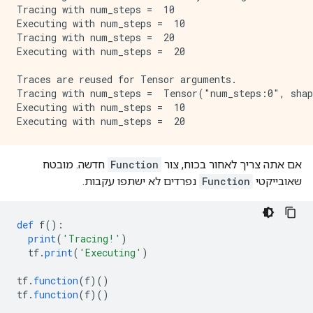
Tracing with num_steps =  10

Executing with num_steps =  10

Tracing with num_steps =  20

Executing with num_steps =  20

Traces are reused for Tensor arguments.

Tracing with num_steps =  Tensor("num_steps:0", shap
Executing with num_steps =  10

אם אתה צריך לאחור בכוח, צור
Function
חדשה. מובטח
שאובייקטי
Function
נפרדים לא ישתפו עקבות.
def
 f
():
print
(
'Tracing!'
)
  tf
.
print
(
'Executing'
)
tf
.
function
(
f
)()
tf
.
function
(
f
)()