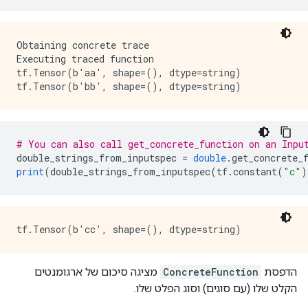
Obtaining concrete trace

Executing traced function

tf.Tensor(b'aa', shape=(), dtype=string)

# You can also call get_concrete_function on an Inpu
double_strings_from_inputspec 
=
double
.
get_concrete_
print
(
double_strings_from_inputspec
(
tf
.
constant
(
"c"
)
הדפסת
ConcreteFunction
מציגה סיכום של ארגומנטים
הקלט שלו (עם סוגים) וסוג הפלט שלו.