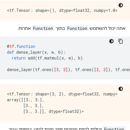
אתה יכול להשתמש
Function
בתוך
Function
אחרות.
@tf
.
function
def
 dense_layer
(
x
,
 w
,
 b
):
return
 add
(
tf
.
matmul
(
x
,
 w
),
 b
)
dense_layer
(
tf
.
ones
([
3
,
2
]),
 tf
.
ones
([
2
,
2
]),
 tf
.
one
<tf.Tensor: shape=(3, 2), dtype=float32, numpy=

array([[3., 3.],

       [3., 3.],

Function
יכולות להיות מהירות יותר מקוד להוט, במיוחד עבור