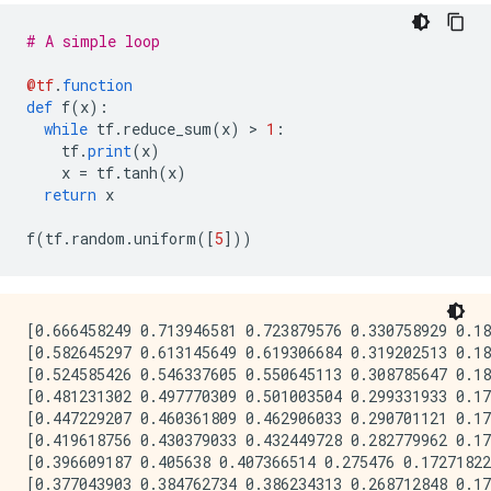
# A simple loop
@tf
.
function
def
 f
(
x
):
while
 tf
.
reduce_sum
(
x
)
>
1
:
    tf
.
print
(
x
)
    x 
=
 tf
.
tanh
(
x
)
return
 x
f
(
tf
.
random
.
uniform
([
5
]))
[0.666458249 0.713946581 0.723879576 0.330758929 0.18
[0.582645297 0.613145649 0.619306684 0.319202513 0.18
[0.524585426 0.546337605 0.550645113 0.308785647 0.18
[0.481231302 0.497770309 0.501003504 0.299331933 0.17
[0.447229207 0.460361809 0.462906033 0.290701121 0.17
[0.419618756 0.430379033 0.432449728 0.282779962 0.17
[0.396609187 0.405638 0.407366514 0.275476 0.17271822
[0.377043903 0.384762734 0.386234313 0.268712848 0.17