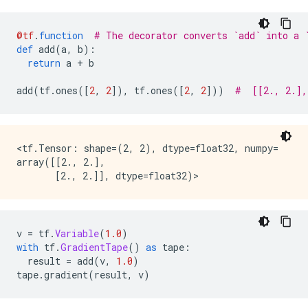
@tf
.
function
# The decorator converts `add` into a 
def
 add
(
a
,
 b
):
return
 a 
+
 b
add
(
tf
.
ones
([
2
,
2
]),
 tf
.
ones
([
2
,
2
]))
#  [[2., 2.],
<tf.Tensor: shape=(2, 2), dtype=float32, numpy=

array([[2., 2.],

v 
=
 tf
.
Variable
(
1.0
)
with
 tf
.
GradientTape
()
as
 tape
:
  result 
=
 add
(
v
,
1.0
)
tape
.
gradient
(
result
,
 v
)