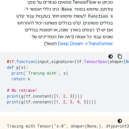
מכיוון ש-TensorFlow מתאים טנזורים על סמך
Traceback (most recent call last):

צורתם, שימוש בממד
None
כתו כללי יאפשר ל-
  File "/tmp/ipykernel_26244/3551158538.py", line 8, 
    yield

Function
s לעשות שימוש חוזר בעקבות עבור קלט
  File "/tmp/ipykernel_26244/1851403433.py", line 13,
בגדלים משתנים. קלט בגדלים משתנה יכול להתרחש
    next_collatz(tf.constant([1.0, 2.0]))

אם יש לך רצפים באורך שונה, או תמונות בגדלים
ValueError: Python inputs incompatible with input_sig
שונים עבור כל אצווה (ראה את המדריכים של
  inputs: (

Transformer
ו-
Deep Dream
למשל).
    tf.Tensor([1. 2.], shape=(2,), dtype=float32))

  input_signature: (

@tf
.
function
(
input_signature
=(
tf
.
TensorSpec
(
shape
=[
N
def
 g
(
x
):
print
(
'Tracing with'
,
 x
)
return
 x
# No retrace!
print
(
g
(
tf
.
constant
([
1
,
2
,
3
])))
print
(
g
(
tf
.
constant
([
1
,
2
,
3
,
4
,
5
])))
Tracing with Tensor("x:0", shape=(None,), dtype=int3