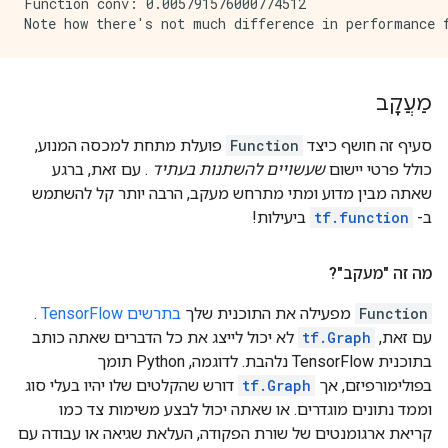
Function conv: 0.005791576000774512

מַעֲקָב
סעיף זה חושף כיצד
Function
פועלת מתחת למכסה המנוע,
כולל פרטי יישום
שעשויים להשתנות בעתיד
. עם זאת, ברגע
שאתה מבין מדוע ומתי מתרחש מעקב, הרבה יותר קל להשתמש
ב-
tf.function
ביעילות!
מה זה "מעקב"?
Function
מפעילה את התוכנית שלך
בתרשים TensorFlow
.
עם זאת,
tf.Graph
לא יכול לייצג את כל הדברים שאתה כותב
בתוכנית TensorFlow נלהבת. לדוגמה, Python תומך
בפולימורפיזם, אך
tf.Graph
דורש שהקלטים שלו יהיו בעלי סוג
וממד נתונים מוגדרים. או שאתה יכול לבצע משימות צד כמו
קריאת ארגומנטים של שורת הפקודה, העלאת שגיאה או עבודה עם