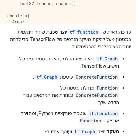
    float32 Tensor, shape=()

double(a)

  Args:

    a: string Tensor, shape=()

עד כה, ראית ש-
tf.function
יוצר שכבת שיגור דינאמית
  Returns:

במטמון מעל לוגיקת מעקב הגרפים של TensorFlow. כדי להיות
יותר ספציפי לגבי הטרמינולוגיה:
tf.Graph
הוא הייצוג הגולמי, האגנוסטטי והנייד של
חישוב TensorFlow.
ConcreteFunction
עוטפת
tf.Graph
.
Function
מנהלת מטמון של
ConcreteFunction
ובוחרת את המתאים עבור
הקלט שלך.
tf.function
עוטפת פונקציית Python, ומחזירה
אובייקט
Function
.
מעקב
יוצר
tf.Graph
ועוטף אותו ב-