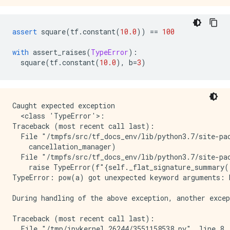
assert
 square
(
tf
.
constant
(
10.0
))
==
100
with
 assert_raises
(
TypeError
):
  square
(
tf
.
constant
(
10.0
),
 b
=
3
)
Caught expected exception 

  <class 'TypeError'>:

Traceback (most recent call last):

  File "/tmpfs/src/tf_docs_env/lib/python3.7/site-pac
    cancellation_manager)

  File "/tmpfs/src/tf_docs_env/lib/python3.7/site-pac
    raise TypeError(f"{self._flat_signature_summary()
TypeError: pow(a) got unexpected keyword arguments: b
During handling of the above exception, another excep
Traceback (most recent call last):

  File "/tmp/ipykernel_26244/3551158538.py", line 8, 