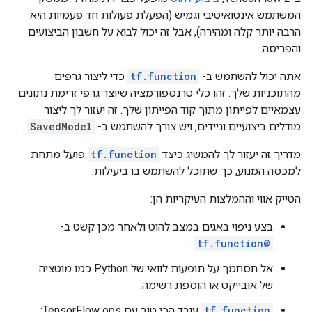
המשתמש אינטואיטיבי וגמיש (הפעלת פעולות חד פעמיות היא
הרבה יותר קלה ומהירה), אבל זה יכול לבוא על חשבון הביצועים
והפריסה.
אתה יכול להשתמש ב-
tf.function
כדי ליצור גרפים
מהתוכניות שלך. זהו כלי טרנספורמציה שיוצר גרפי זרימת נתונים
עצמאיים לפייתון מתוך קוד הפייתון שלך. זה יעזור לך ליצור
מודלים ביצועיים וניידים, ויש צורך להשתמש ב-
SavedModel
.
מדריך זה יעזור לך להמשיג כיצד
tf.function
פועל מתחת
למכסה המנוע, כך שתוכל להשתמש בו ביעילות.
הטייק אווי וההמלצות העיקריות הן:
בצע ניפוי באגים במצב להוט ולאחר מכן קשט ב-
.
@tf.function
אל תסתמך על תופעות לוואי של Python כמו מוטציה
של אובייקט או הוספת רשימה.
tf.function
עובד הכי טוב עם TensorFlow ops;