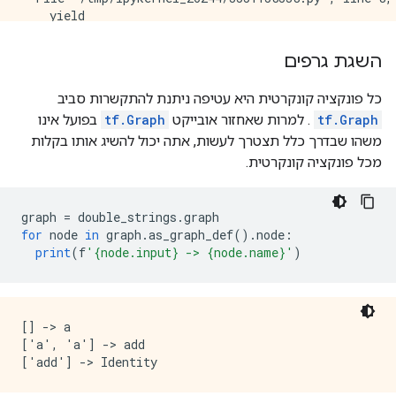
    yield

  File "/tmp/ipykernel_26244/2310937119.py", line 4, 
    square(tf.constant(10.0), b=3)

השגת גרפים
כל פונקציה קונקרטית היא עטיפה ניתנת להתקשרות סביב
tf.Graph
. למרות שאחזור אובייקט
tf.Graph
בפועל אינו
משהו שבדרך כלל תצטרך לעשות, אתה יכול להשיג אותו בקלות
מכל פונקציה קונקרטית.
graph 
=
 double_strings
.
graph
for
 node 
in
 graph
.
as_graph_def
().
node
:
print
(
f
'{node.input} -> {node.name}'
)
[] -> a

['a', 'a'] -> add
