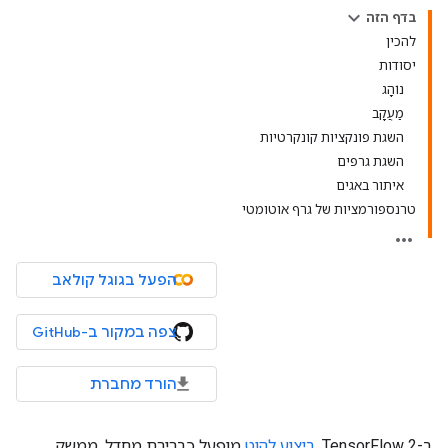
בדף הזה
להכין
יסודות
נוֹהָג
מַעֲקָב
השגת פונקציות קונקרטיות
השגת גרפים
איתור באגים
טרנספורמציות של גרף אוטומטי
הפעל בגוגל קולאב
צפה במקור ב-GitHub
הורד מחברת
ב-TensorFlow 2,
ביצוע להוט
מופעל כברירת מחדל. ממשק