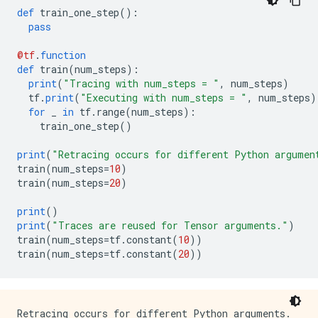
def
 train_one_step
():
pass
@tf
.
function
def
 train
(
num_steps
):
print
(
"Tracing with num_steps = "
,
 num_steps
)
  tf
.
print
(
"Executing with num_steps = "
,
 num_steps
)
for
 _ 
in
 tf
.
range
(
num_steps
):
    train_one_step
()
print
(
"Retracing occurs for different Python argumen
train
(
num_steps
=
10
)
train
(
num_steps
=
20
)
print
()
print
(
"Traces are reused for Tensor arguments."
)
train
(
num_steps
=
tf
.
constant
(
10
))
train
(
num_steps
=
tf
.
constant
(
20
))
Retracing occurs for different Python arguments.
