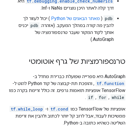
tf.debugging.enable_check_numerics
היא
דרך קלה לאתר היכן נוצרים NaNs ו-Inf.
pdb
(
מאתר הבאגים של Python
) יכול לעזור לך
להבין מה קורה במהלך המעקב. (אזהרה:
pdb
יכניס
אותך לקוד המקור שעבר טרנספורמציה של
AutoGraph.)
טרנספורמציות של גרף אוטומטי
AutoGraph היא ספרייה שפועלת כברירת מחדל ב-
tf.function
, והופכת תת-קבוצה של קוד Python להוט ל-
TensorFlow אופציות תואמות גרפים. זה כולל זרימת בקרה כמו
.
if
,
for
,
while
אופציות של TensorFlow כמו
tf.cond
ו-
tf.while_loop
ממשיכות לעבוד, אבל לרוב קל יותר לכתוב ולהבין את זרימת
השליטה כשהיא כתובה ב-Python.