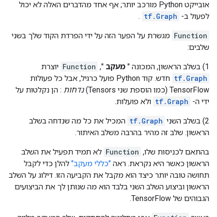
אובייקט Python מורכב יותר; אף אחד מהדברים האלה לא יכול
לפעול ב-
tf.Graph
.
Function
מגשרת על הפער הזה על ידי הפרדת הקוד שלך בשני
שלבים:
1) בשלב הראשון, המכונה "
מעקב
",
Function
יוצרת
tf.Graph
חדש. קוד Python פועל כרגיל, אבל כל פעולות
TensorFlow (כמו הוספת שני Tensors)
נדחות
: הן נקלטות על
ידי ה-
tf.Graph
ולא פועלות.
2) בשלב השני
tf.Graph
המכיל את כל מה שנדחה בשלב
הראשון. שלב זה מהיר בהרבה משלב האיתור.
בהתאם לכניסות שלו,
Function
לא תמיד תפעיל את השלב
הראשון כאשר היא נקראת. ראה
"כללי מעקב"
להלן כדי לקבל
תחושה טובה יותר כיצד הוא מקבל את הקביעה הזו. דילוג על השלב
הראשון וביצוע השלב השני בלבד הוא מה שנותן לך את הביצועים
הגבוהים של TensorFlow.