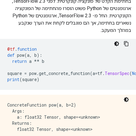
בחתימת הקלט של פונקציה קונקרטית. לפני TensorFlow 2.3,
ארגומנטים של Python פשוט הוסרו מהחתימה של הפונקציה
הקונקרטית. החל מ- TensorFlow 2.3, ארגומנטים של Python
נשארים בחתימה, אך הם מוגבלים לקחת את הערך שנקבע
במהלך המעקב.
@tf
.
function
def
 pow
(
a
,
 b
):
return
 a 
**
 b
square 
=
 pow
.
get_concrete_function
(
a
=
tf
.
TensorSpec
(
N
print
(
square
)
ConcreteFunction pow(a, b=2)

  Args:

    a: float32 Tensor, shape=<unknown>

  Returns:
