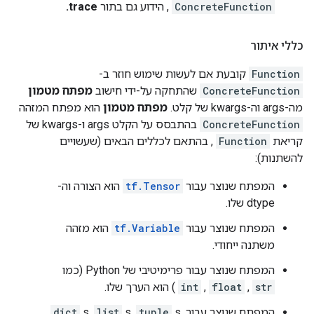
ConcreteFunction
, הידוע גם בתור
trace.
כללי איתור
Function
קובעת אם לעשות שימוש חוזר ב-
ConcreteFunction
שהתחקה על-ידי חישוב
מפתח מטמון
מה-args וה-kwargs של קלט.
מפתח מטמון
הוא מפתח המזהה
ConcreteFunction
בהתבסס על הקלט args ו-kwargs של
קריאת
Function
, בהתאם לכללים הבאים (שעשויים
להשתנות):
המפתח שנוצר עבור
tf.Tensor
הוא הצורה וה-
dtype שלו.
המפתח שנוצר עבור
tf.Variable
הוא מזהה
משתנה ייחודי.
המפתח שנוצר עבור פרימיטיבי של Python (כמו
str
,
float
,
int
) הוא הערך שלו.
המפתח שנוצר עבור
s,
tuple
s,
list
s,
dict