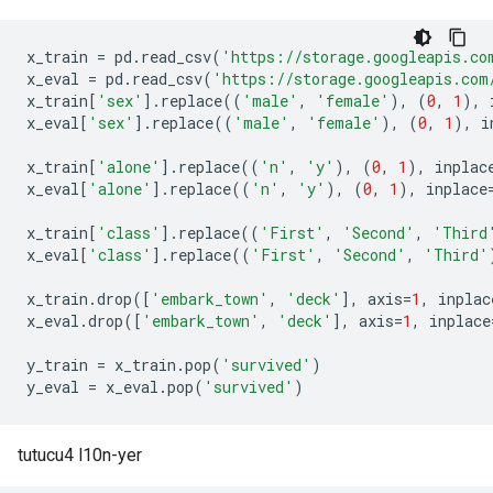
x_train 
=
 pd
.
read_csv
(
'https://storage.googleapis.co
x_eval 
=
 pd
.
read_csv
(
'https://storage.googleapis.com
x_train
[
'sex'
].
replace
((
'male'
,
'female'
),
(
0
,
1
),
 
x_eval
[
'sex'
].
replace
((
'male'
,
'female'
),
(
0
,
1
),
 i
x_train
[
'alone'
].
replace
((
'n'
,
'y'
),
(
0
,
1
),
 inplac
x_eval
[
'alone'
].
replace
((
'n'
,
'y'
),
(
0
,
1
),
 inplace
x_train
[
'class'
].
replace
((
'First'
,
'Second'
,
'Third
x_eval
[
'class'
].
replace
((
'First'
,
'Second'
,
'Third'
x_train
.
drop
([
'embark_town'
,
'deck'
],
 axis
=
1
,
 inplac
x_eval
.
drop
([
'embark_town'
,
'deck'
],
 axis
=
1
,
 inplace
y_train 
=
 x_train
.
pop
(
'survived'
)
y_eval 
=
 x_eval
.
pop
(
'survived'
)
tutucu4 l10n-yer