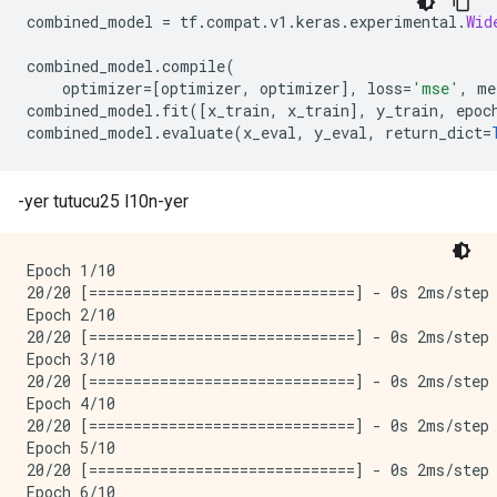
INFO:tensorflow:Evaluation [5/10]

combined_model 
=
 tf
.
compat
.
v1
.
keras
.
experimental
.
Wid
INFO:tensorflow:Evaluation [6/10]

                                                    
INFO:tensorflow:Evaluation [6/10]

combined_model
.
compile
(
INFO:tensorflow:Evaluation [7/10]

    optimizer
=[
optimizer
,
 optimizer
],
 loss
=
'mse'
,
 me
INFO:tensorflow:Evaluation [7/10]

combined_model
.
fit
([
x_train
,
 x_train
],
 y_train
,
 epoc
INFO:tensorflow:Evaluation [8/10]

combined_model
.
evaluate
(
x_eval
,
 y_eval
,
 return_dict
=
INFO:tensorflow:Evaluation [8/10]

INFO:tensorflow:Evaluation [9/10]

INFO:tensorflow:Evaluation [9/10]

-yer tutucu25 l10n-yer
INFO:tensorflow:Inference Time : 0.54029s

INFO:tensorflow:Inference Time : 0.54029s

INFO:tensorflow:Finished evaluation at 2022-01-29-02:
Epoch 1/10

INFO:tensorflow:Finished evaluation at 2022-01-29-02:
20/20 [==============================] - 0s 2ms/step 
INFO:tensorflow:Saving dict for global step 20: accur
Epoch 2/10

INFO:tensorflow:Saving dict for global step 20: accur
20/20 [==============================] - 0s 2ms/step 
INFO:tensorflow:Saving 'checkpoint_path' summary for
Epoch 3/10

INFO:tensorflow:Saving 'checkpoint_path' summary for
20/20 [==============================] - 0s 2ms/step 
{'accuracy': 0.6931818,

Epoch 4/10

 'accuracy_baseline': 0.625,

20/20 [==============================] - 0s 2ms/step 
 'auc': 0.73532283,

Epoch 5/10

 'auc_precision_recall': 0.630229,

20/20 [==============================] - 0s 2ms/step 
 'average_loss': 0.65179086,

Epoch 6/10

 'label/mean': 0.375,
