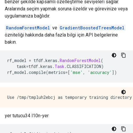
benzer şekilde kapsamlı özelleştirme seviyeleri sağlar.
Aralarında seçim yapmak soruna özeldir ve görevinize veya
uygulamanıza bağlıdır.
RandomForestModel
ve
GradientBoostedTreesModel
özniteliği hakkında daha fazla bilgi için API belgelerine
bakın.
rf_model 
=
 tfdf
.
keras
.
RandomForestModel
(
    task
=
tfdf
.
keras
.
Task
.
CLASSIFICATION
)
rf_model
.
compile
(
metrics
=[
'mse'
,
'accuracy'
])
yer tutucu34 l10n-yer