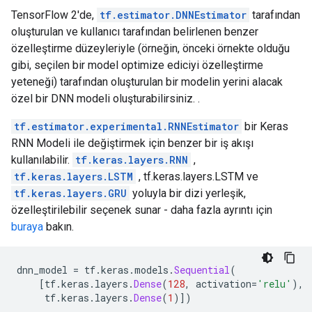
INFO:tensorflow:loss = 2.1811047, step = 0

TensorFlow 2'de,
tf.estimator.DNNEstimator
tarafından
INFO:tensorflow:Calling checkpoint listeners before s
oluşturulan ve kullanıcı tarafından belirlenen benzer
INFO:tensorflow:Calling checkpoint listeners before s
özelleştirme düzeyleriyle (örneğin, önceki örnekte olduğu
INFO:tensorflow:Saving checkpoints for 20 into /tmp/t
gibi, seçilen bir model optimize ediciyi özelleştirme
INFO:tensorflow:Saving checkpoints for 20 into /tmp/t
yeteneği) tarafından oluşturulan bir modelin yerini alacak
INFO:tensorflow:Calling checkpoint listeners after sa
INFO:tensorflow:Calling checkpoint listeners after sa
özel bir DNN modeli oluşturabilirsiniz. .
INFO:tensorflow:Loss for final step: 0.5881681.

INFO:tensorflow:Loss for final step: 0.5881681.

tf.estimator.experimental.RNNEstimator
bir Keras
INFO:tensorflow:Calling model_fn.

RNN Modeli ile değiştirmek için benzer bir iş akışı
INFO:tensorflow:Calling model_fn.

kullanılabilir.
tf.keras.layers.RNN
,
INFO:tensorflow:Done calling model_fn.

tf.keras.layers.LSTM
, tf.keras.layers.LSTM ve
INFO:tensorflow:Done calling model_fn.

tf.keras.layers.GRU
yoluyla bir dizi yerleşik,
INFO:tensorflow:Starting evaluation at 2022-01-29T02:
INFO:tensorflow:Starting evaluation at 2022-01-29T02:
özelleştirilebilir seçenek sunar - daha fazla ayrıntı için
INFO:tensorflow:Graph was finalized.

buraya
bakın.
INFO:tensorflow:Graph was finalized.

INFO:tensorflow:Restoring parameters from /tmp/tmphc
INFO:tensorflow:Restoring parameters from /tmp/tmphc
dnn_model 
=
 tf
.
keras
.
models
.
Sequential
(
INFO:tensorflow:Running local_init_op.

[
tf
.
keras
.
layers
.
Dense
(
128
,
 activation
=
'relu'
),
INFO:tensorflow:Running local_init_op.

     tf
.
keras
.
layers
.
Dense
(
1
)])
INFO:tensorflow:Done running local_init_op.
