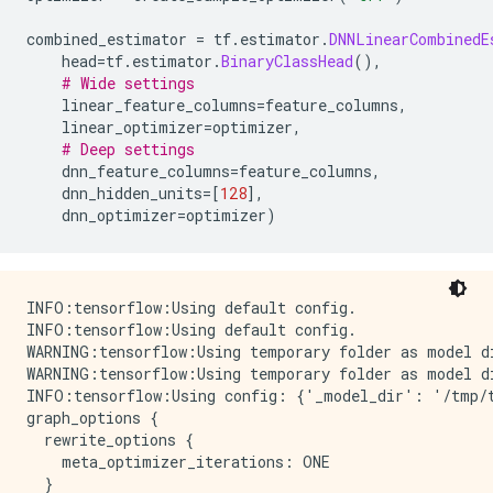
combined_estimator 
=
 tf
.
estimator
.
DNNLinearCombinedE
    head
=
tf
.
estimator
.
BinaryClassHead
(),
# Wide settings
    linear_feature_columns
=
feature_columns
,
    linear_optimizer
=
optimizer
,
# Deep settings
    dnn_feature_columns
=
feature_columns
,
    dnn_hidden_units
=[
128
],
    dnn_optimizer
=
optimizer
)
INFO:tensorflow:Using default config.

INFO:tensorflow:Using default config.

WARNING:tensorflow:Using temporary folder as model di
WARNING:tensorflow:Using temporary folder as model di
INFO:tensorflow:Using config: {'_model_dir': '/tmp/t
graph_options {

  rewrite_options {

    meta_optimizer_iterations: ONE

  }
