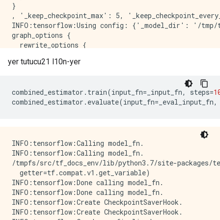
}

, '_keep_checkpoint_max': 5, '_keep_checkpoint_every
INFO:tensorflow:Using config: {'_model_dir': '/tmp/t
graph_options {

  rewrite_options {

    meta_optimizer_iterations: ONE

yer tutucu21 l10n-yer
  }

}

combined_estimator
.
train
(
input_fn
=
_input_fn
,
 steps
=
1
combined_estimator
.
evaluate
(
input_fn
=
_eval_input_fn
,
INFO:tensorflow:Calling model_fn.

INFO:tensorflow:Calling model_fn.

/tmpfs/src/tf_docs_env/lib/python3.7/site-packages/t
  getter=tf.compat.v1.get_variable)

INFO:tensorflow:Done calling model_fn.

INFO:tensorflow:Done calling model_fn.

INFO:tensorflow:Create CheckpointSaverHook.

INFO:tensorflow:Create CheckpointSaverHook.
