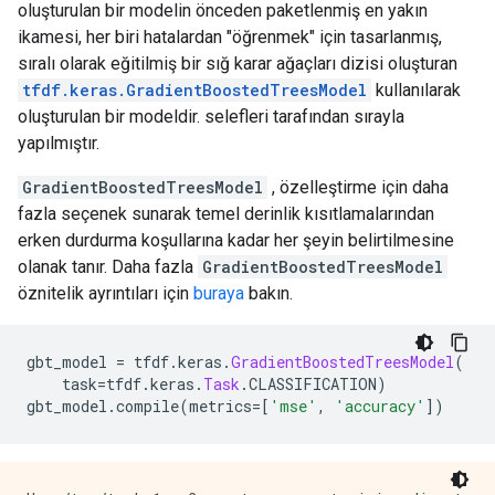
oluşturulan bir modelin önceden paketlenmiş en yakın
ikamesi, her biri hatalardan "öğrenmek" için tasarlanmış,
sıralı olarak eğitilmiş bir sığ karar ağaçları dizisi oluşturan
tfdf.keras.GradientBoostedTreesModel
kullanılarak
oluşturulan bir modeldir. selefleri tarafından sırayla
yapılmıştır.
GradientBoostedTreesModel
, özelleştirme için daha
fazla seçenek sunarak temel derinlik kısıtlamalarından
erken durdurma koşullarına kadar her şeyin belirtilmesine
olanak tanır. Daha fazla
GradientBoostedTreesModel
öznitelik ayrıntıları için
buraya
bakın.
gbt_model 
=
 tfdf
.
keras
.
GradientBoostedTreesModel
(
    task
=
tfdf
.
keras
.
Task
.
CLASSIFICATION
)
gbt_model
.
compile
(
metrics
=[
'mse'
,
'accuracy'
])