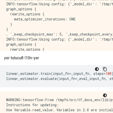
INFO:tensorflow:Using config: {'_model_dir': '/tmp/t
graph_options {

  rewrite_options {

    meta_optimizer_iterations: ONE

  }

}

, '_keep_checkpoint_max': 5, '_keep_checkpoint_every
INFO:tensorflow:Using config: {'_model_dir': '/tmp/t
graph_options {

  rewrite_options {

    meta_optimizer_iterations: ONE

yer tutucu8 l10n-yer
  }

}

linear_estimator
.
train
(
input_fn
=
_input_fn
,
 steps
=
100
linear_estimator
.
evaluate
(
input_fn
=
_eval_input_fn
,
 s
WARNING:tensorflow:From /tmpfs/src/tf_docs_env/lib/p
Instructions for updating:

Use Variable.read_value. Variables in 2.X are initial