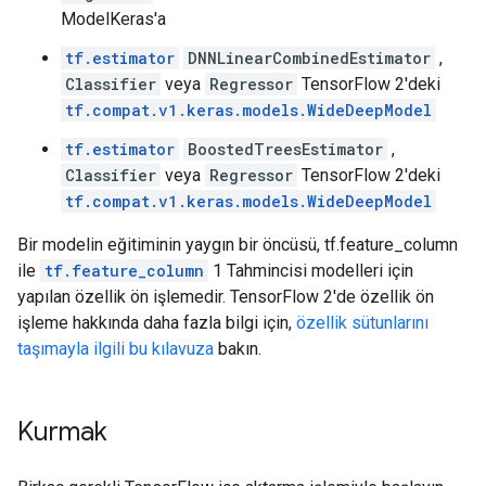
ModelKeras'a
tf.estimator
DNNLinearCombinedEstimator
,
Classifier
veya
Regressor
TensorFlow 2'deki
tf.compat.v1.keras.models.WideDeepModel
tf.estimator
BoostedTreesEstimator
,
Classifier
veya
Regressor
TensorFlow 2'deki
tf.compat.v1.keras.models.WideDeepModel
Bir modelin eğitiminin yaygın bir öncüsü, tf.feature_column
ile
tf.feature_column
1 Tahmincisi modelleri için
yapılan özellik ön işlemedir. TensorFlow 2'de özellik ön
işleme hakkında daha fazla bilgi için,
özellik sütunlarını
taşımayla ilgili bu kılavuza
bakın.
Kurmak