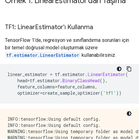
Örnek 1: Linear
Estimator'dan Taşıma
TF1: Linear
Estimator'ı Kullanma
TensorFlow 1'de, regresyon ve sınıflandırma sorunları için
bir temel doğrusal model oluşturmak üzere
tf.estimator.LinearEstimator
kullanabilirsiniz.
linear_estimator 
=
 tf
.
estimator
.
LinearEstimator
(
    head
=
tf
.
estimator
.
BinaryClassHead
(),
    feature_columns
=
feature_columns
,
    optimizer
=
create_sample_optimizer
(
'tf1'
))
INFO:tensorflow:Using default config.

INFO:tensorflow:Using default config.

WARNING:tensorflow:Using temporary folder as model di
WARNING:tensorflow:Using temporary folder as model di