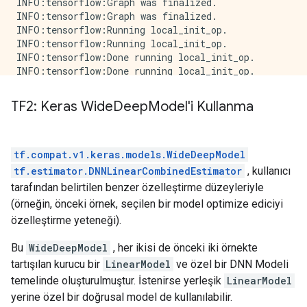
INFO:tensorflow:Graph was finalized.

INFO:tensorflow:Graph was finalized.

INFO:tensorflow:Running local_init_op.

INFO:tensorflow:Running local_init_op.

INFO:tensorflow:Done running local_init_op.

INFO:tensorflow:Done running local_init_op.

INFO:tensorflow:Calling checkpoint listeners before s
INFO:tensorflow:Calling checkpoint listeners before s
TF2: Keras Wide
Deep
Model'i Kullanma
INFO:tensorflow:Saving checkpoints for 0 into /tmp/tm
INFO:tensorflow:Saving checkpoints for 0 into /tmp/tm
INFO:tensorflow:Calling checkpoint listeners after sa
INFO:tensorflow:Calling checkpoint listeners after sa
tf.compat.v1.keras.models.WideDeepModel
INFO:tensorflow:loss = 2.5475807, step = 0

tf.estimator.DNNLinearCombinedEstimator
, kullanıcı
INFO:tensorflow:loss = 2.5475807, step = 0

tarafından belirtilen benzer özelleştirme düzeyleriyle
INFO:tensorflow:Calling checkpoint listeners before s
(örneğin, önceki örnek, seçilen bir model optimize ediciyi
INFO:tensorflow:Calling checkpoint listeners before s
özelleştirme yeteneği).
INFO:tensorflow:Saving checkpoints for 20 into /tmp/t
INFO:tensorflow:Saving checkpoints for 20 into /tmp/t
Bu
WideDeepModel
, her ikisi de önceki iki örnekte
INFO:tensorflow:Calling checkpoint listeners after sa
INFO:tensorflow:Calling checkpoint listeners after sa
tartışılan kurucu bir
LinearModel
ve özel bir DNN Modeli
INFO:tensorflow:Loss for final step: 0.58060575.

temelinde oluşturulmuştur. İstenirse yerleşik
LinearModel
INFO:tensorflow:Loss for final step: 0.58060575.

yerine özel bir doğrusal model de kullanılabilir.
INFO:tensorflow:Calling model_fn.
