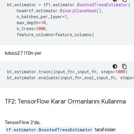
bt_estimator 
=
 tf1
.
estimator
.
BoostedTreesEstimator
(
    head
=
tf
.
estimator
.
BinaryClassHead
(),
    n_batches_per_layer
=
1
,
    max_depth
=
10
,
    n_trees
=
1000
,
    feature_columns
=
feature_columns
)
tutucu27 l10n-yer
bt_estimator
.
train
(
input_fn
=
_input_fn
,
 steps
=
1000
)
bt_estimator
.
evaluate
(
input_fn
=
_eval_input_fn
,
 steps
TF2: Tensor
Flow Karar Ormanlarını Kullanma
TensorFlow 2'de,
tf.estimator.BoostedTreesEstimator
tarafından