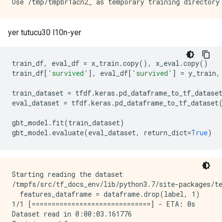
yer tutucu30 l10n-yer
train_df
,
 eval_df 
=
 x_train
.
copy
(),
 x_eval
.
copy
()
train_df
[
'survived'
],
 eval_df
[
'survived'
]
=
 y_train
,
train_dataset 
=
 tfdf
.
keras
.
pd_dataframe_to_tf_datase
eval_dataset 
=
 tfdf
.
keras
.
pd_dataframe_to_tf_dataset
gbt_model
.
fit
(
train_dataset
)
gbt_model
.
evaluate
(
eval_dataset
,
 return_dict
=
True
)
Starting reading the dataset

/tmpfs/src/tf_docs_env/lib/python3.7/site-packages/t
  features_dataframe = dataframe.drop(label, 1)

1/1 [==============================] - ETA: 0s

Dataset read in 0:00:03.161776
