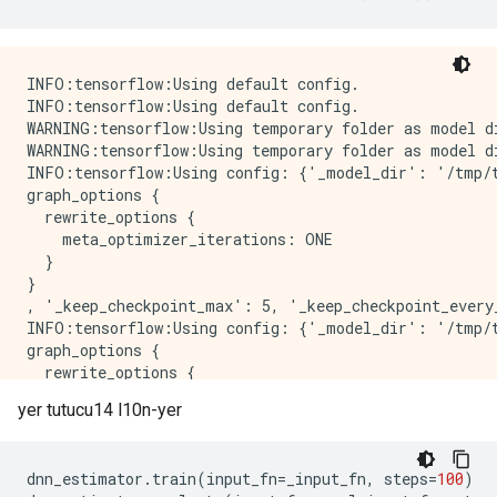
INFO:tensorflow:Evaluation [8/10]

INFO:tensorflow:Evaluation [8/10]

INFO:tensorflow:Evaluation [9/10]

INFO:tensorflow:Evaluation [9/10]

INFO:tensorflow:Using default config.

INFO:tensorflow:Inference Time : 0.50224s

INFO:tensorflow:Using default config.

INFO:tensorflow:Inference Time : 0.50224s

WARNING:tensorflow:Using temporary folder as model di
INFO:tensorflow:Finished evaluation at 2022-01-29-02:
WARNING:tensorflow:Using temporary folder as model di
INFO:tensorflow:Finished evaluation at 2022-01-29-02:
INFO:tensorflow:Using config: {'_model_dir': '/tmp/t
INFO:tensorflow:Saving dict for global step 20: accur
graph_options {

INFO:tensorflow:Saving dict for global step 20: accur
  rewrite_options {

INFO:tensorflow:Saving 'checkpoint_path' summary for
    meta_optimizer_iterations: ONE

INFO:tensorflow:Saving 'checkpoint_path' summary for
  }

{'accuracy': 0.70075756,

}

 'accuracy_baseline': 0.625,

, '_keep_checkpoint_max': 5, '_keep_checkpoint_every
 'auc': 0.75472915,

INFO:tensorflow:Using config: {'_model_dir': '/tmp/t
 'auc_precision_recall': 0.65362054,

graph_options {

 'average_loss': 0.5759378,

  rewrite_options {

 'label/mean': 0.375,

    meta_optimizer_iterations: ONE

 'loss': 0.5704812,

yer tutucu14 l10n-yer
  }

 'precision': 0.6388889,

}

 'prediction/mean': 0.41331062,

 'recall': 0.46464646,

dnn_estimator
.
train
(
input_fn
=
_input_fn
,
 steps
=
100
)