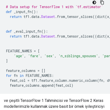
# Data setup for TensorFlow 1 with `tf.estimator`
def
 _input_fn
():
return
 tf1
.
data
.
Dataset
.
from_tensor_slices
((
dict
(
x
def
 _eval_input_fn
():
return
 tf1
.
data
.
Dataset
.
from_tensor_slices
((
dict
(
x
FEATURE_NAMES 
=
[
'age'
,
'fare'
,
'sex'
,
'n_siblings_spouses'
,
'pa
]
feature_columns 
=
[]
for
 fn 
in
 FEATURE_NAMES
:
  feat_col 
=
 tf1
.
feature_column
.
numeric_column
(
fn
,
 d
  feature_columns
.
append
(
feat_col
)
ve çeşitli TensorFlow 1 Tahmincisi ve TensorFlow 2 Keras
modellerimizle kullanmak üzere basit bir örnek iyileştiriciyi