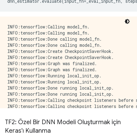
dnn_estimator
.
evaluate
(
input_fn
=
_eval_input_fn
,
 step
INFO:tensorflow:Calling model_fn.

INFO:tensorflow:Calling model_fn.

INFO:tensorflow:Done calling model_fn.

INFO:tensorflow:Done calling model_fn.

INFO:tensorflow:Create CheckpointSaverHook.

INFO:tensorflow:Create CheckpointSaverHook.

INFO:tensorflow:Graph was finalized.

INFO:tensorflow:Graph was finalized.

INFO:tensorflow:Running local_init_op.

INFO:tensorflow:Running local_init_op.

INFO:tensorflow:Done running local_init_op.

INFO:tensorflow:Done running local_init_op.

INFO:tensorflow:Calling checkpoint listeners before s
INFO:tensorflow:Calling checkpoint listeners before s
INFO:tensorflow:Saving checkpoints for 0 into /tmp/tm
INFO:tensorflow:Saving checkpoints for 0 into /tmp/tm
TF2: Özel Bir DNN Modeli Oluşturmak için
INFO:tensorflow:Calling checkpoint listeners after sa
Keras'ı Kullanma
INFO:tensorflow:Calling checkpoint listeners after sa
INFO:tensorflow:loss = 2.1811047, step = 0
