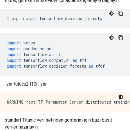
Birkaç gerekli TensorFlow içe aktarma işlemiyle başlayın,
pip install tensorflow_decision_forests
import
 keras
import
 pandas 
as
 pd
import
 tensorflow 
as
 tf
import
 tensorflow
.
compat
.
v1 
as
 tf1
import
 tensorflow_decision_forests 
as
 tfdf
-yer tutucu2 l10n-yer
standart Titanic veri setinden gösterim için bazı basit
veriler hazırlayın,