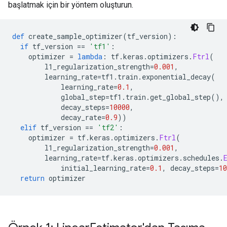
başlatmak için bir yöntem oluşturun.
def
 create_sample_optimizer
(
tf_version
):
if
 tf_version 
==
'tf1'
:
    optimizer 
=
lambda
:
 tf
.
keras
.
optimizers
.
Ftrl
(
        l1_regularization_strength
=
0.001
,
        learning_rate
=
tf1
.
train
.
exponential_decay
(
            learning_rate
=
0.1
,
            global_step
=
tf1
.
train
.
get_global_step
(),
            decay_steps
=
10000
,
            decay_rate
=
0.9
))
elif
 tf_version 
==
'tf2'
:
    optimizer 
=
 tf
.
keras
.
optimizers
.
Ftrl
(
        l1_regularization_strength
=
0.001
,
        learning_rate
=
tf
.
keras
.
optimizers
.
schedules
.
            initial_learning_rate
=
0.1
,
 decay_steps
=
10
return
 optimizer