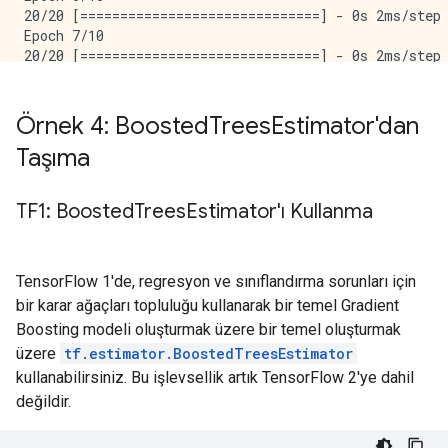
20/20 [==============================] - 0s 2ms/step 
 'loss': 0.63768697,

Epoch 7/10

 'precision': 0.60714287,

20/20 [==============================] - 0s 2ms/step 
 'prediction/mean': 0.4162652,

Epoch 8/10

 'recall': 0.5151515,

20/20 [==============================] - 0s 2ms/step 
Epoch 9/10

Örnek 4: Boosted
Trees
Estimator'dan
20/20 [==============================] - 0s 2ms/step 
Taşıma
Epoch 10/10

20/20 [==============================] - 0s 2ms/step 
9/9 [==============================] - 0s 2ms/step - 
TF1: Boosted
Trees
Estimator'ı Kullanma
TensorFlow 1'de, regresyon ve sınıflandırma sorunları için
bir karar ağaçları topluluğu kullanarak bir temel Gradient
Boosting modeli oluşturmak üzere bir temel oluşturmak
üzere
tf.estimator.BoostedTreesEstimator
kullanabilirsiniz. Bu işlevsellik artık TensorFlow 2'ye dahil
değildir.