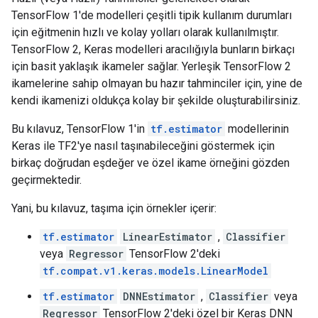
TensorFlow 1'de modelleri çeşitli tipik kullanım durumları
için eğitmenin hızlı ve kolay yolları olarak kullanılmıştır.
TensorFlow 2, Keras modelleri aracılığıyla bunların birkaçı
için basit yaklaşık ikameler sağlar. Yerleşik TensorFlow 2
ikamelerine sahip olmayan bu hazır tahminciler için, yine de
kendi ikamenizi oldukça kolay bir şekilde oluşturabilirsiniz.
Bu kılavuz, TensorFlow 1'in
tf.estimator
modellerinin
Keras ile TF2'ye nasıl taşınabileceğini göstermek için
birkaç doğrudan eşdeğer ve özel ikame örneğini gözden
geçirmektedir.
Yani, bu kılavuz, taşıma için örnekler içerir:
tf.estimator
LinearEstimator
,
Classifier
veya
Regressor
TensorFlow 2'deki
tf.compat.v1.keras.models.LinearModel
tf.estimator
DNNEstimator
,
Classifier
veya
Regressor
TensorFlow 2'deki özel bir Keras DNN