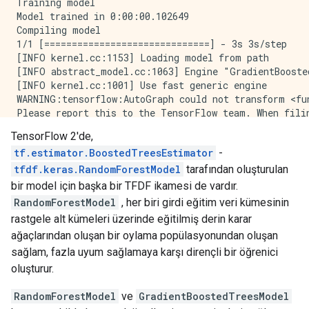
Training model

Model trained in 0:00:00.102649

Compiling model

1/1 [==============================] - 3s 3s/step

[INFO kernel.cc:1153] Loading model from path

[INFO abstract_model.cc:1063] Engine "GradientBooste
[INFO kernel.cc:1001] Use fast generic engine

WARNING:tensorflow:AutoGraph could not transform <fun
Please report this to the TensorFlow team. When fili
Cause: could not get source code

TensorFlow 2'de,
To silence this warning, decorate the function with @
tf.estimator.BoostedTreesEstimator
-
WARNING:tensorflow:AutoGraph could not transform <fun
Please report this to the TensorFlow team. When fili
tfdf.keras.RandomForestModel
tarafından oluşturulan
Cause: could not get source code

bir model için başka bir TFDF ikamesi de vardır.
To silence this warning, decorate the function with @
RandomForestModel
, her biri girdi eğitim veri kümesinin
WARNING: AutoGraph could not transform <function simp
rastgele alt kümeleri üzerinde eğitilmiş derin karar
Please report this to the TensorFlow team. When fili
ağaçlarından oluşan bir oylama popülasyonundan oluşan
Cause: could not get source code

To silence this warning, decorate the function with @
sağlam, fazla uyum sağlamaya karşı dirençli bir öğrenici
1/1 [==============================] - 0s 388ms/step 
oluşturur.
RandomForestModel
ve
GradientBoostedTreesModel