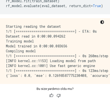
rf_model
.
fit
(
train_dataset
)
rf_model
.
evaluate
(
eval_dataset
,
 return_dict
=
True
)
Starting reading the dataset

1/1 [==============================] - ETA: 0s

Dataset read in 0:00:00.094262

Training model

Model trained in 0:00:00.083656

Compiling model

1/1 [==============================] - 0s 260ms/step

[INFO kernel.cc:1153] Loading model from path

[INFO kernel.cc:1001] Use fast generic engine

1/1 [==============================] - 0s 123ms/step 
Bu size yardımcı oldu mu?