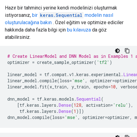
INFO:tensorflow:Calling model_fn.

Hazır bir tahminci yerine kendi modelinizi oluşturmak
INFO:tensorflow:Done calling model_fn.

istiyorsanız,
bir
keras.Sequential
modelin nasıl
INFO:tensorflow:Done calling model_fn.

oluşturulacağına bakın
. Özel eğitim ve optimize ediciler
INFO:tensorflow:Starting evaluation at 2022-01-29T02:
INFO:tensorflow:Starting evaluation at 2022-01-29T02:
hakkında daha fazla bilgi için
bu kılavuza
da göz
INFO:tensorflow:Graph was finalized.

atabilirsiniz.
INFO:tensorflow:Graph was finalized.

INFO:tensorflow:Restoring parameters from /tmp/tmpwl
INFO:tensorflow:Restoring parameters from /tmp/tmpwl
# Create LinearModel and DNN Model as in Examples 1 
INFO:tensorflow:Running local_init_op.

optimizer 
=
 create_sample_optimizer
(
'tf2'
)
INFO:tensorflow:Running local_init_op.

INFO:tensorflow:Done running local_init_op.

linear_model 
=
 tf
.
compat
.
v1
.
keras
.
experimental
.
Linea
INFO:tensorflow:Done running local_init_op.

linear_model
.
compile
(
loss
=
'mse'
,
 optimizer
=
optimizer
INFO:tensorflow:Evaluation [1/10]

linear_model
.
fit
(
x_train
,
 y_train
,
 epochs
=
10
,
 verbos
INFO:tensorflow:Evaluation [1/10]

INFO:tensorflow:Evaluation [2/10]

dnn_model 
=
 tf
.
keras
.
models
.
Sequential
(
INFO:tensorflow:Evaluation [2/10]

[
tf
.
keras
.
layers
.
Dense
(
128
,
 activation
=
'relu'
),
INFO:tensorflow:Evaluation [3/10]

     tf
.
keras
.
layers
.
Dense
(
1
)])
INFO:tensorflow:Evaluation [3/10]

dnn_model
.
compile
(
loss
=
'mse'
,
 optimizer
=
optimizer
,
 
INFO:tensorflow:Evaluation [4/10]

INFO:tensorflow:Evaluation [4/10]

INFO:tensorflow:Evaluation [5/10]
