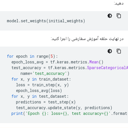
دهید:
model
.
set_weights
(
initial_weights
)
در نهایت حلقه آموزش سفارشی را اجرا کنید:
for
 epoch 
in
 range
(
5
):
  epoch_loss_avg 
=
 tf
.
keras
.
metrics
.
Mean
()
  test_accuracy 
=
 tf
.
keras
.
metrics
.
SparseCategorical
      name
=
'test_accuracy'
)
for
 x
,
 y 
in
 train_dataset
:
    loss 
=
 train_step
(
x
,
 y
)
    epoch_loss_avg
(
loss
)
for
 x
,
 y 
in
 test_dataset
:
    predictions 
=
 test_step
(
x
)
    test_accuracy
.
update_state
(
y
,
 predictions
)
print
(
'Epoch {}: loss={}, test accuracy={}'
.
format