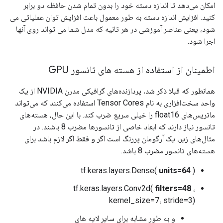
امکان می‌دهد تا اندازه دسته خود را بدون تمام شدن حافظه دو برابر
کنید. افزایش اندازه دسته به طور معمول باعث افزایش توان عملیاتی می
شود، یعنی عناصر آموزشی در هر ثانیه که مدل شما می تواند روی آنها
اجرا شود.
اطمینان از استفاده از هسته های تانسور GPU
همانطور که قبلا ذکر شد، پردازنده‌های گرافیکی مدرن NVIDIA از یک
واحد سخت‌افزاری به نام Tensor Cores استفاده می‌کنند که می‌تواند
ماتریس‌های float16 را خیلی سریع ضرب کند. با این حال، هسته‌های
تانسور نیاز دارند که ابعاد خاصی از تانسورها مضرب 8 باشند. در
مثال‌های زیر، یک آرگومان پررنگ است اگر و فقط اگر لازم باشد برای
هسته‌های تانسور مضرب 8 باشد.
tf.keras.layers.Dense(
units=64
)
tf.keras.layers.Conv2d(
filters=48
،
kernel_size=7، stride=3)
و به طور مشابه برای سایر لایه های