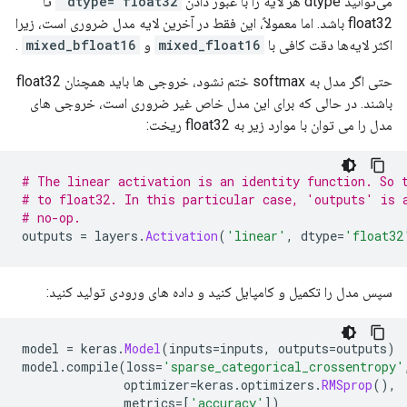
می‌توانید dtype هر لایه را با عبور دادن
dtype='float32'
تا
float32 باشد. اما معمولاً، این فقط در آخرین لایه مدل ضروری است، زیرا
اکثر لایه‌ها دقت کافی با
mixed_float16
و
mixed_bfloat16
.
حتی اگر مدل به softmax ختم نشود، خروجی ها باید همچنان float32
باشند. در حالی که برای این مدل خاص غیر ضروری است، خروجی های
مدل را می توان با موارد زیر به float32 ریخت:
# The linear activation is an identity function. So 
# to float32. In this particular case, 'outputs' is 
# no-op.
outputs 
=
 layers
.
Activation
(
'linear'
,
 dtype
=
'float32
سپس مدل را تکمیل و کامپایل کنید و داده های ورودی تولید کنید:
model 
=
 keras
.
Model
(
inputs
=
inputs
,
 outputs
=
outputs
)
model
.
compile
(
loss
=
'sparse_categorical_crossentropy'
              optimizer
=
keras
.
optimizers
.
RMSprop
(),
              metrics
=[
'accuracy'
])