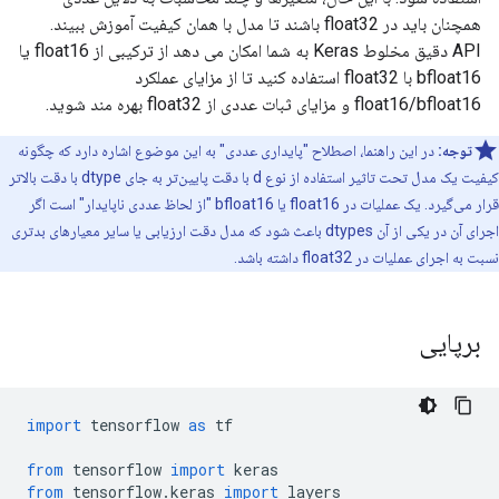
همچنان باید در float32 باشند تا مدل با همان کیفیت آموزش ببیند.
API دقیق مخلوط Keras به شما امکان می دهد از ترکیبی از float16 یا
bfloat16 با float32 استفاده کنید تا از مزایای عملکرد
float16/bfloat16 و مزایای ثبات عددی از float32 بهره مند شوید.
توجه:
در این راهنما، اصطلاح "پایداری عددی" به این موضوع اشاره دارد که چگونه
کیفیت یک مدل تحت تاثیر استفاده از نوع d با دقت پایین‌تر به جای dtype با دقت بالاتر
قرار می‌گیرد. یک عملیات در float16 یا bfloat16 "از لحاظ عددی ناپایدار" است اگر
اجرای آن در یکی از آن dtypes باعث شود که مدل دقت ارزیابی یا سایر معیارهای بدتری
نسبت به اجرای عملیات در float32 داشته باشد.
برپایی
import
 tensorflow 
as
 tf
from
 tensorflow 
import
 keras
from
 tensorflow
.
keras 
import
 layers