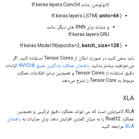
کانولوشن، مانند tf.keras.layers.Conv3d
tf.keras.layers.LSTM(
units=64
)
و مشابه برای RNN های دیگر، مانند
tf.keras.layers.GRU
tf.keras.Model.fit(epochs=2,
batch_size=128
)
باید سعی کنید در صورت امکان از Tensor Cores استفاده کنید. اگر
می‌خواهید بیشتر بدانید،
راهنمای عملکرد یادگیری عمیق NVIDIA
الزامات
دقیق استفاده از Tensor Cores و همچنین سایر اطلاعات عملکرد
مربوط به Tensor Core را شرح می‌دهد.
XLA
XLA کامپایلری است که می تواند عملکرد دقیق ترکیبی و همچنین
عملکرد float32 را به میزان کمتری افزایش دهد. برای جزئیات به
راهنمای
XLA
مراجعه کنید.