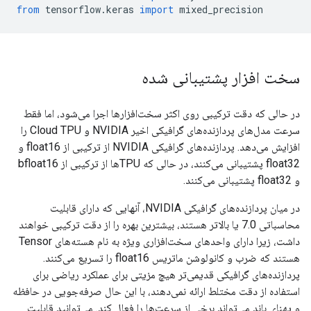
from
 tensorflow
.
keras 
import
 mixed_precision
سخت افزار پشتیبانی شده
در حالی که دقت ترکیبی روی اکثر سخت‌افزارها اجرا می‌شود، اما فقط
سرعت مدل‌های پردازنده‌های گرافیکی اخیر NVIDIA و Cloud TPU را
افزایش می‌دهد. پردازنده‌های گرافیکی NVIDIA از ترکیبی از float16 و
float32 پشتیبانی می‌کنند، در حالی که TPU‌ها از ترکیبی از bfloat16
و float32 پشتیبانی می‌کنند.
در میان پردازنده‌های گرافیکی NVIDIA، آنهایی که دارای قابلیت
محاسباتی 7.0 یا بالاتر هستند، بیشترین بهره را از دقت ترکیبی خواهند
داشت، زیرا دارای واحدهای سخت‌افزاری ویژه به نام هسته‌های Tensor
هستند که ضرب و کانولوشن ماتریس float16 را تسریع می‌کنند.
پردازنده‌های گرافیکی قدیمی‌تر هیچ مزیتی برای عملکرد ریاضی برای
استفاده از دقت مختلط ارائه نمی‌دهند، با این حال صرفه‌جویی در حافظه
و پهنای باند می‌تواند برخی از سرعت‌ها را فعال کند. می‌توانید قابلیت