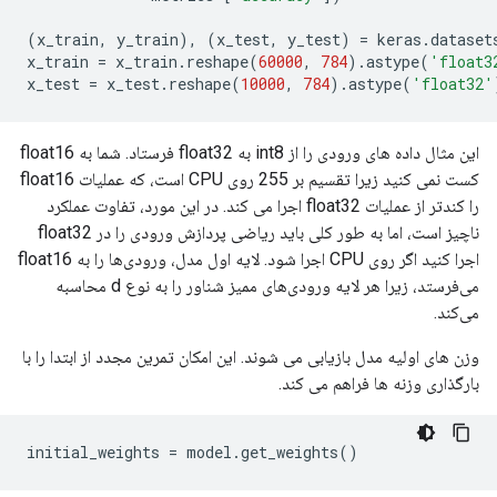
(
x_train
,
 y_train
),
(
x_test
,
 y_test
)
=
 keras
.
dataset
x_train 
=
 x_train
.
reshape
(
60000
,
784
).
astype
(
'float3
x_test 
=
 x_test
.
reshape
(
10000
,
784
).
astype
(
'float32'
این مثال داده های ورودی را از int8 به float32 فرستاد. شما به float16
کست نمی کنید زیرا تقسیم بر 255 روی CPU است، که عملیات float16
را کندتر از عملیات float32 اجرا می کند. در این مورد، تفاوت عملکرد
ناچیز است، اما به طور کلی باید ریاضی پردازش ورودی را در float32
اجرا کنید اگر روی CPU اجرا شود. لایه اول مدل، ورودی‌ها را به float16
می‌فرستد، زیرا هر لایه ورودی‌های ممیز شناور را به نوع d محاسبه
می‌کند.
وزن های اولیه مدل بازیابی می شوند. این امکان تمرین مجدد از ابتدا را با
بارگذاری وزنه ها فراهم می کند.
initial_weights 
=
 model
.
get_weights
()