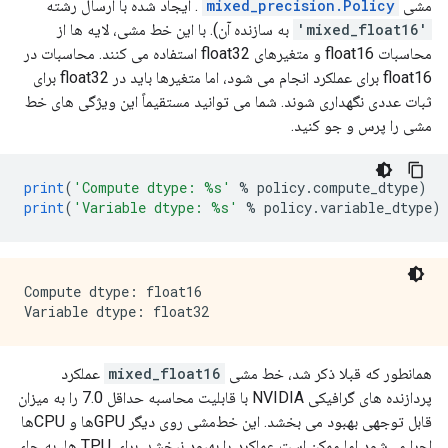
مشی
mixed_precision.Policy
. ایجاد شده با ارسال رشته
'mixed_float16'
به سازنده آن). با این خط مشی، لایه ها از
محاسبات float16 و متغیرهای float32 استفاده می کنند. محاسبات در
float16 برای عملکرد انجام می شود، اما متغیرها باید در float32 برای
ثبات عددی نگهداری شوند. شما می توانید مستقیماً این ویژگی های خط
مشی را پرس و جو کنید.
print
(
'Compute dtype: %s'
%
 policy
.
compute_dtype
)
print
(
'Variable dtype: %s'
%
 policy
.
variable_dtype
)
Compute dtype: float16

همانطور که قبلا ذکر شد، خط مشی
mixed_float16
عملکرد
پردازنده های گرافیکی NVIDIA با قابلیت محاسبه حداقل 7.0 را به میزان
قابل توجهی بهبود می بخشد. این خط‌مشی روی دیگر GPUها و CPUها
اجرا می‌شود اما ممکن است عملکرد را بهبود نبخشد. برای TPU ها، به جای