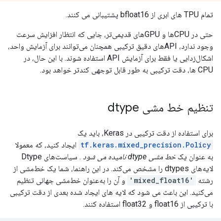
تمام TPU های ابری از bfloat16 پشتیبانی می کنند.
حتی در CPUها و GPUهای قدیمی‌تر، جایی که انتظار افزایش سرعت
وجود ندارد، APIهای دقیق ترکیبی همچنان می‌توانند برای آزمایش واحد،
اشکال‌زدایی یا فقط برای آزمایش API استفاده شوند. با این حال، در
CPU ها، دقت ترکیبی به طور قابل توجهی کندتر خواهد بود.
تنظیم خط مشی dtype
برای استفاده از دقت ترکیبی در Keras، باید یک
tf.keras.mixed_precision.Policy
ایجاد کنید، که معمولا
به عنوان یک
خط مشی dtype نامیده می شود
. سیاست‌های Dtype
لایه‌های dtypes را مشخص می‌کند. در این راهنما، شما یک خط‌مشی از
رشته
'mixed_float16'
و آن را به‌عنوان خط‌مشی جهانی تنظیم
می‌کنید. این باعث می شود که لایه های ایجاد شده بعدی از دقت ترکیبی
با ترکیبی از float16 و float32 استفاده کنند.