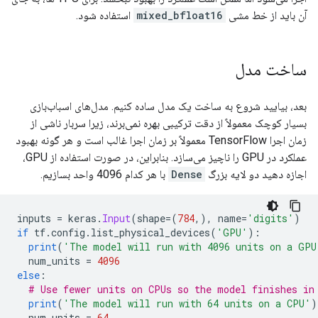
آن باید از خط مشی
mixed_bfloat16
استفاده شود.
ساخت مدل
بعد، بیایید شروع به ساخت یک مدل ساده کنیم. مدل‌های اسباب‌بازی
بسیار کوچک معمولاً از دقت ترکیبی بهره نمی‌برند، زیرا سربار ناشی از
زمان اجرا TensorFlow معمولاً بر زمان اجرا غالب است و هر گونه بهبود
عملکرد در GPU را ناچیز می‌سازد. بنابراین، در صورت استفاده از GPU،
اجازه دهید دو لایه بزرگ
Dense
با هر کدام 4096 واحد بسازیم.
inputs 
=
 keras
.
Input
(
shape
=(
784
,),
 name
=
'digits'
)
if
 tf
.
config
.
list_physical_devices
(
'GPU'
):
print
(
'The model will run with 4096 units on a GPU
  num_units 
=
4096
else
:
# Use fewer units on CPUs so the model finishes in
print
(
'The model will run with 64 units on a CPU'
)
  num_units 
=
64