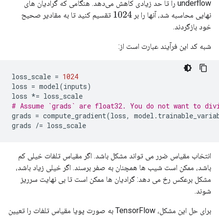
underflow را تا حد زیادی کاهش می‌دهد. هنگامی که گرادیان های
نهایی محاسبه شد، آنها را بر
تقسیم کنید تا به مقادیر صحیح
1024
خود بازگردند.
شبه کد این فرآیند عبارت است از:
loss_scale 
=
1024
loss 
=
 model
(
inputs
)
loss 
*=
 loss_scale
# Assume `grads` are float32. You do not want to div
grads 
=
 compute_gradient
(
loss
,
 model
.
trainable_varia
grads 
/=
 loss_scale
انتخاب مقیاس ضرر می تواند مشکل باشد. اگر مقیاس تلفات خیلی کم
باشد، ممکن است شیب ها همچنان به صفر برسند. اگر خیلی زیاد باشد،
مشکل برعکس رخ می دهد: گرادیان ها ممکن است تا بی نهایت سرریز
شوند.
برای حل این مشکل، TensorFlow به صورت پویا مقیاس تلفات را تعیین