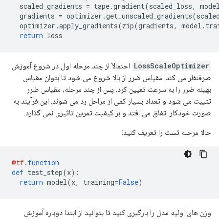
  scaled_gradients 
=
 tape
.
gradient
(
scaled_loss
,
 mode
  gradients 
=
 optimizer
.
get_unscaled_gradients
(
scale
  optimizer
.
apply_gradients
(
zip
(
gradients
,
 model
.
tra
return
 loss
LossScaleOptimizer
احتمالاً از چند مرحله اول در شروع آموزش
صرفنظر می کند. مقیاس ضرر از بالا شروع می شود تا بتوان مقیاس
بهینه ضرر را به سرعت تعیین کرد. پس از چند مرحله، مقیاس ضرر
تثبیت می شود و تعداد بسیار کمی از مراحل رد می شوند. این فرآیند به
صورت خودکار اتفاق می افتد و بر کیفیت تمرین تاثیری نمی گذارد.
حالا مرحله تست را تعریف کنید:
@tf
.
function
def
 test_step
(
x
):
return
 model
(
x
,
 training
=
False
)
وزن های اولیه مدل را بارگیری کنید تا بتوانید از ابتدا دوباره آموزش