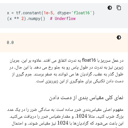
x 
=
 tf
.
constant
(
1e-5
,
 dtype
=
'float16'
)
(
x 
**
2
).
numpy
()
# Underflow
در عمل سرریز با float16 به ندرت اتفاق می افتد. علاوه بر این، جریان
زیرین نیز به ندرت در طول پاس رو به جلو رخ می دهد. با این حال، در
طول گذر به عقب، گرادیان ها می توانند به صفر برسند. جرم گیری از
دست دادن تکنیکی برای جلوگیری از این زیرریزی است.
نمای کلی مقیاس بندی از دست دادن
مفهوم اصلی مقیاس‌بندی ضرر ساده است: به سادگی ضرر را در یک عدد
بزرگ ضرب کنید، مثلاً
، و مقدار
مقیاس ضرر
را دریافت می‌کنید.
1024
این باعث می‌شود که گرادیان‌ها با
نیز مقیاس شوند، و احتمال
1024