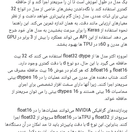
یک مدل در طول آموزش است تا آن را سریعتر اجرا کند و از حافظه
کمتری استفاده کند. با نگه‌داشتن بخش‌های خاصی از مدل در انواع 32
بیتی برای ثبات عددی، مدل زمان گام پایین‌تری خواهد داشت و از نظر
معیارهای ارزیابی مانند دقت، به همان اندازه تمرین می‌کند. این راهنما
نحوه استفاده از Keras را برای سرعت بخشیدن به مدل های خود شرح
می دهد. استفاده از این API می تواند عملکرد را بیش از 3 برابر در GPU
های مدرن و 60٪ در TPU ها بهبود بخشد.
امروزه اکثر مدل ها از float32 dtype استفاده می کنند که 32 بیت
حافظه می گیرد. با این حال، دو نوع d با دقت کمتری وجود دارد،
float16 و bfloat16، که هر کدام در عوض 16 بیت حافظه مصرف می
کنند. شتاب دهنده های مدرن می توانند عملیات را در dtypes 16 بیتی
سریعتر اجرا کنند، زیرا آنها دارای سخت افزار تخصصی برای اجرای
محاسبات 16 بیتی هستند و dtypes 16 بیتی را می توان سریعتر از
حافظه خواند.
پردازنده‌های گرافیکی NVIDIA می‌توانند عملیات‌ها را در float16
سریع‌تر از float32 و TPU‌ها در bfloat16 سریع‌تر از float32 اجرا
کنند. بنابراین، این نوع d با دقت پایین‌تر باید تا حد امکان در آن دستگاه‌ها
استفاده شود. با این حال، متغیرها و چند محاسبات به دلایل عددی