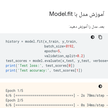
آموزش مدل با Model
fit
.
بعد، مدل را آموزش دهید:
history 
=
 model
.
fit
(
x_train
,
 y_train
,
                    batch_size
=
8192
,
                    epochs
=
5
,
                    validation_split
=
0.2
)
test_scores 
=
 model
.
evaluate
(
x_test
,
 y_test
,
 verbose
print
(
'Test loss:'
,
 test_scores
[
0
])
print
(
'Test accuracy:'
,
 test_scores
[
1
])
Epoch 1/5

6/6 [==============================] - 2s 78ms/step -
Epoch 2/5

6/6 [==============================] - 0s 34ms/step -