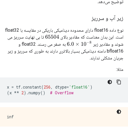
توضیح می‌دهد.
زیر آب و سرریز
نوع داده float16 دارای محدوده دینامیکی باریکی در مقایسه با float32
است. این بدان معناست که مقادیر بالای
تا بی نهایت سرریز می
65504
6.0
×
10
−
8
شوند و مقادیر زیر
به صفر می رسند. float32 و
bfloat16 دامنه دینامیکی بسیار بالاتری دارند به طوری که سرریز و زیر
جریان مشکلی ندارند.
مثلا:
x 
=
 tf
.
constant
(
256
,
 dtype
=
'float16'
)
(
x 
**
2
).
numpy
()
# Overflow