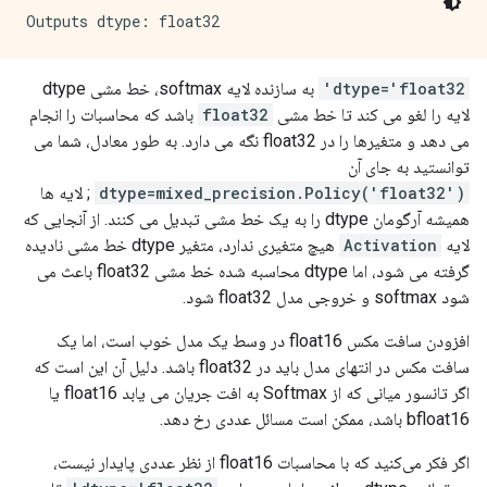
dtype='float32'
به سازنده لایه softmax، خط مشی dtype
لایه را لغو می کند تا خط مشی
float32
باشد که محاسبات را انجام
می دهد و متغیرها را در float32 نگه می دارد. به طور معادل، شما می
توانستید به جای آن
dtype=mixed_precision.Policy('float32')
; لایه ها
همیشه آرگومان dtype را به یک خط مشی تبدیل می کنند. از آنجایی که
لایه
Activation
هیچ متغیری ندارد، متغیر dtype خط مشی نادیده
گرفته می شود، اما dtype محاسبه شده خط مشی float32 باعث می
شود softmax و خروجی مدل float32 شود.
افزودن سافت مکس float16 در وسط یک مدل خوب است، اما یک
سافت مکس در انتهای مدل باید در float32 باشد. دلیل آن این است که
اگر تانسور میانی که از Softmax به افت جریان می یابد float16 یا
bfloat16 باشد، ممکن است مسائل عددی رخ دهد.
اگر فکر می‌کنید که با محاسبات float16 از نظر عددی پایدار نیست،