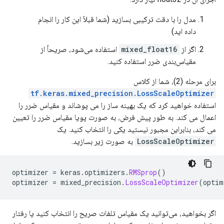
مدل را با دقت ترکیبی بسازید (شما قبلاً این کار را انجام
داده اید)
اگر از
mixed_float16
استفاده می‌شود، صریحاً از
مقیاس‌بندی ضرر استفاده کنید.
برای مرحله (2)، شما از کلاس
tf.keras.mixed_precision.LossScaleOptimizer
استفاده خواهید کرد که یک بهینه ساز را می پوشاند و مقیاس ضرر را
اعمال می کند. به طور پیش فرض، به صورت پویا مقیاس ضرر را تعیین
می کند، بنابراین مجبور نیستید یکی را انتخاب کنید. یک
LossScaleOptimizer
به صورت زیر بسازید.
optimizer 
=
 keras
.
optimizers
.
RMSprop
()
optimizer 
=
 mixed_precision
.
LossScaleOptimizer
(
optim
اگر بخواهید، می‌توانید یک مقیاس تلفات صریح را انتخاب کنید یا رفتار