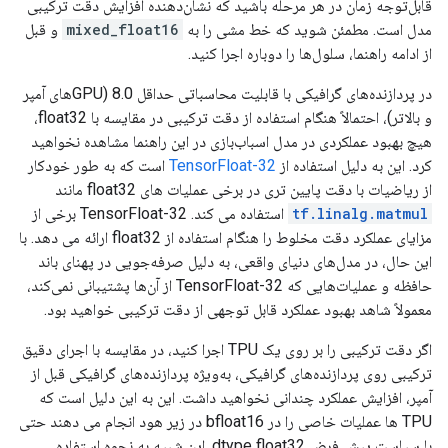
قابل‌توجه زمان در هر مرحله باشید که نشان‌دهنده افزایش دقت ترکیبی
مدل است. مطمئن شوید که خط مشی را به
mixed_float16
و قبل
از ادامه راهنما، سلول‌ها را دوباره اجرا کنید.
در پردازنده‌های گرافیکی با قابلیت محاسباتی حداقل 8.0 (GPUهای آمپر
و بالاتر)، احتمالاً هنگام استفاده از دقت ترکیبی در مقایسه با float32،
هیچ بهبود عملکردی در مدل اسباب‌بازی در این راهنما مشاهده نخواهید
کرد. این به دلیل استفاده از
TensorFloat-32
است که به طور خودکار
از ریاضیات با دقت پایین تری در برخی عملیات های float32 مانند
tf.linalg.matmul
استفاده می کند. TensorFloat-32 برخی از
مزایای عملکرد دقت مخلوط را هنگام استفاده از float32 ارائه می دهد. با
این حال، در مدل‌های دنیای واقعی، به دلیل صرفه‌جویی در پهنای باند
حافظه و عملیات‌هایی که TensorFloat-32 از آن‌ها پشتیبانی نمی‌کند،
معمولاً شاهد بهبود عملکرد قابل توجهی از دقت ترکیبی خواهید بود.
اگر دقت ترکیبی را بر روی یک TPU اجرا کنید، در مقایسه با اجرای دقیق
ترکیبی روی پردازنده‌های گرافیکی، به‌ویژه پردازنده‌های گرافیکی قبل از
آمپر، افزایش عملکرد چندانی نخواهید داشت. این به این دلیل است که
TPU ها عملیات خاصی را در bfloat16 در زیر هود انجام می دهند حتی
با سیاست پیش فرض dtype float32. این شبیه به نحوه استفاده