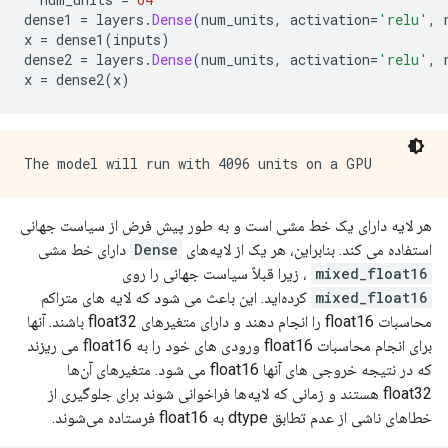
dense1 
=
 layers
.
Dense
(
num_units
,
 activation
=
'relu'
,
 
x 
=
 dense1
(
inputs
)
dense2 
=
 layers
.
Dense
(
num_units
,
 activation
=
'relu'
,
 
x 
=
 dense2
(
x
)
هر لایه دارای یک خط مشی است و به طور پیش فرض از سیاست جهانی
استفاده می کند. بنابراین، هر یک از لایه‌های
Dense
دارای خط مشی
mixed_float16
، زیرا قبلاً سیاست جهانی را روی
mixed_float16
کرده‌اید. این باعث می شود که لایه های متراکم
محاسبات float16 را انجام دهند و دارای متغیرهای float32 باشند. آنها
برای انجام محاسبات float16 ورودی های خود را به float16 می ریزند
که در نتیجه خروجی های آنها float16 می شود. متغیرهای آن‌ها
float32 هستند و زمانی که لایه‌ها فراخوانی شوند برای جلوگیری از
خطاهای ناشی از عدم تطابق dtype به float16 فرستاده می‌شوند.