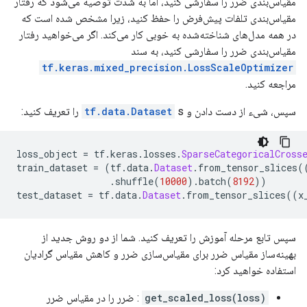
مقیاس‌بندی ضرر را سفارشی کنید، اما به شدت توصیه می‌شود که رفتار
مقیاس‌بندی تلفات پیش‌فرض را حفظ کنید، زیرا مشخص شده است که
در همه مدل‌های شناخته‌شده به خوبی کار می‌کند. اگر می‌خواهید رفتار
مقیاس‌بندی ضرر را سفارشی کنید، به سند
tf.keras.mixed_precision.LossScaleOptimizer
مراجعه کنید.
سپس، شیء از دست دادن و
s را تعریف کنید:
tf.data.Dataset
loss_object 
=
 tf
.
keras
.
losses
.
SparseCategoricalCross
train_dataset 
=
(
tf
.
data
.
Dataset
.
from_tensor_slices
(
.
shuffle
(
10000
).
batch
(
8192
))
test_dataset 
=
 tf
.
data
.
Dataset
.
from_tensor_slices
((
x
سپس تابع مرحله آموزش را تعریف کنید. شما از دو روش جدید از
بهینه‌ساز مقیاس ضرر برای مقیاس‌سازی ضرر و کاهش مقیاس گرادیان
استفاده خواهید کرد:
get_scaled_loss(loss)
: ضرر را در مقیاس ضرر