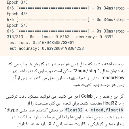
Epoch 3/5

6/6 [==============================] - 0s 34ms/step -
Epoch 4/5

6/6 [==============================] - 0s 34ms/step -
Epoch 5/5

6/6 [==============================] - 0s 33ms/step -
313/313 - 0s - loss: 0.5163 - accuracy: 0.8392

Test loss: 0.5163048505783081

توجه داشته باشید که مدل زمان هر مرحله را در گزارش ها چاپ می کند:
به عنوان مثال، "25ms/step". ممکن است دوره اول کندتر باشد زیرا
TensorFlow مدتی را صرف بهینه سازی مدل می کند، اما پس از آن
زمان هر مرحله باید تثبیت شود.
اگر این راهنما را در Colab اجرا می کنید، می توانید عملکرد دقت ترکیبی
را با float32 مقایسه کنید. برای انجام این کار، سیاست را از
mixed_float16
به
float32
در بخش "تنظیم خط مشی dtype"
تغییر دهید، سپس تمام سلول ها را تا این مرحله دوباره اجرا کنید. در
پردازنده‌های گرافیکی با قابلیت محاسباتی 7.X، باید شاهد افزایش