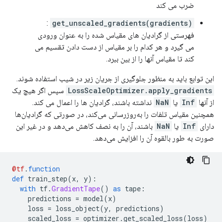
ضرب می کند
:
get_unscaled_gradients(gradients)
فهرستی از گرادیان های مقیاس شده را به عنوان ورودی
می گیرد و هر کدام را بر مقیاس از دست دادن تقسیم می
کند تا مقیاس آنها را از بین ببرد.
این توابع باید به منظور جلوگیری از جریان زیر در شیب استفاده شوند.
LossScaleOptimizer.apply_gradients
سپس اگر هیچ یک
از آنها
Inf
یا
NaN
نداشته باشند، گرادیان ها را اعمال می کند.
همچنین مقیاس تلفات را به‌روزرسانی می‌کند، در صورتی که گرادیان‌ها
دارای
Inf
یا
NaN
باشند، آن را به نصف کاهش می‌دهد و در غیر این
صورت به طور بالقوه آن را افزایش می‌دهد.
@tf
.
function
def
 train_step
(
x
,
 y
):
with
 tf
.
GradientTape
()
as
 tape
:
    predictions 
=
 model
(
x
)
    loss 
=
 loss_object
(
y
,
 predictions
)
    scaled_loss 
=
 optimizer
.
get_scaled_loss
(
loss
)