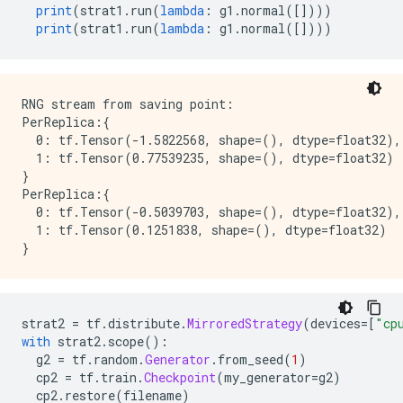
print
(
strat1
.
run
(
lambda
:
 g1
.
normal
([])))
print
(
strat1
.
run
(
lambda
:
 g1
.
normal
([])))
RNG stream from saving point:

PerReplica:{

  0: tf.Tensor(-1.5822568, shape=(), dtype=float32),

  1: tf.Tensor(0.77539235, shape=(), dtype=float32)

}

PerReplica:{

  0: tf.Tensor(-0.5039703, shape=(), dtype=float32),

  1: tf.Tensor(0.1251838, shape=(), dtype=float32)

strat2 
=
 tf
.
distribute
.
MirroredStrategy
(
devices
=[
"cp
with
 strat2
.
scope
():
  g2 
=
 tf
.
random
.
Generator
.
from_seed
(
1
)
  cp2 
=
 tf
.
train
.
Checkpoint
(
my_generator
=
g2
)
  cp2
.
restore
(
filename
)