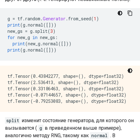
g 
=
 tf
.
random
.
Generator
.
from_seed
(
1
)
print
(
g
.
normal
([]))
new_gs 
=
 g
.
split
(
3
)
for
 new_g 
in
 new_gs
:
print
(
new_g
.
normal
([]))
print
(
g
.
normal
([]))
tf.Tensor(0.43842277, shape=(), dtype=float32)

tf.Tensor(2.536413, shape=(), dtype=float32)

tf.Tensor(0.33186463, shape=(), dtype=float32)

tf.Tensor(-0.07144657, shape=(), dtype=float32)

split
изменит состояние генератора, для которого он
вызывается (
g
в приведенном выше примере),
аналогично методу RNG, такому как
normal
. В