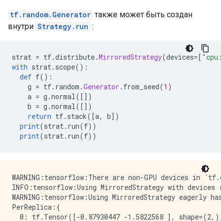
tf.random.Generator
также может быть создан
внутри
Strategy.run
:
strat 
=
 tf
.
distribute
.
MirroredStrategy
(
devices
=[
"cpu
with
 strat
.
scope
():
def
 f
():
    g 
=
 tf
.
random
.
Generator
.
from_seed
(
1
)
    a 
=
 g
.
normal
([])
    b 
=
 g
.
normal
([])
return
 tf
.
stack
([
a
,
 b
])
print
(
strat
.
run
(
f
))
print
(
strat
.
run
(
f
))
WARNING:tensorflow:There are non-GPU devices in `tf.d
INFO:tensorflow:Using MirroredStrategy with devices 
WARNING:tensorflow:Using MirroredStrategy eagerly has
PerReplica:{

  0: tf.Tensor([-0.87930447 -1.5822568 ], shape=(2,),