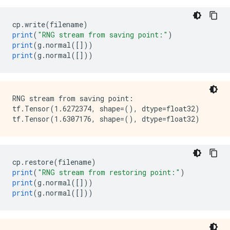
cp
.
write
(
filename
)
print
(
"RNG stream from saving point:"
)
print
(
g
.
normal
([]))
print
(
g
.
normal
([]))
RNG stream from saving point:

tf.Tensor(1.6272374, shape=(), dtype=float32)

cp
.
restore
(
filename
)
print
(
"RNG stream from restoring point:"
)
print
(
g
.
normal
([]))
print
(
g
.
normal
([]))