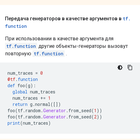
Передача генераторов в качестве аргументов в
tf
.
function
При использовании в качестве аргумента для
tf.function
другие объекты-генераторы вызовут
повторную
tf.function
.
num_traces 
=
0
@tf
.
function
def
 foo
(
g
):
global
 num_traces
  num_traces 
+=
1
return
 g
.
normal
([])
foo
(
tf
.
random
.
Generator
.
from_seed
(
1
))
foo
(
tf
.
random
.
Generator
.
from_seed
(
2
))
print
(
num_traces
)