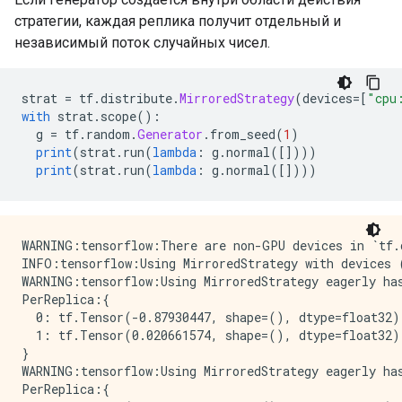
стратегии, каждая реплика получит отдельный и
независимый поток случайных чисел.
strat 
=
 tf
.
distribute
.
MirroredStrategy
(
devices
=[
"cpu
with
 strat
.
scope
():
  g 
=
 tf
.
random
.
Generator
.
from_seed
(
1
)
print
(
strat
.
run
(
lambda
:
 g
.
normal
([])))
print
(
strat
.
run
(
lambda
:
 g
.
normal
([])))
WARNING:tensorflow:There are non-GPU devices in `tf.d
INFO:tensorflow:Using MirroredStrategy with devices 
WARNING:tensorflow:Using MirroredStrategy eagerly has
PerReplica:{

  0: tf.Tensor(-0.87930447, shape=(), dtype=float32),
  1: tf.Tensor(0.020661574, shape=(), dtype=float32)

}

WARNING:tensorflow:Using MirroredStrategy eagerly has
PerReplica:{
