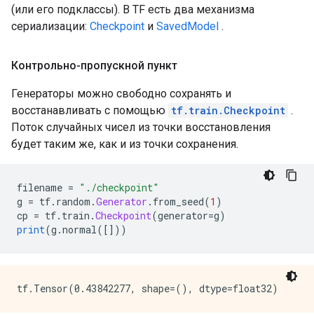
(или его подклассы). В TF есть два механизма
сериализации:
Checkpoint
и
SavedModel
.
Контрольно-пропускной пункт
Генераторы можно свободно сохранять и
восстанавливать с помощью
tf.train.Checkpoint
.
Поток случайных чисел из точки восстановления
будет таким же, как и из точки сохранения.
filename 
=
"./checkpoint"
g 
=
 tf
.
random
.
Generator
.
from_seed
(
1
)
cp 
=
 tf
.
train
.
Checkpoint
(
generator
=
g
)
print
(
g
.
normal
([]))