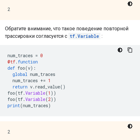
Обратите внимание, что такое поведение повторной
трассировки согласуется с
tf.Variable
:
num_traces 
=
0
@tf
.
function
def
 foo
(
v
):
global
 num_traces
  num_traces 
+=
1
return
 v
.
read_value
()
foo
(
tf
.
Variable
(
1
))
foo
(
tf
.
Variable
(
2
))
print
(
num_traces
)