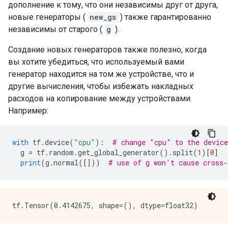
дополнение к тому, что они независимы друг от друга,
новые генераторы (
new_gs
) также гарантированно
независимы от старого (
g
).
Создание новых генераторов также полезно, когда
вы хотите убедиться, что используемый вами
генератор находится на том же устройстве, что и
другие вычисления, чтобы избежать накладных
расходов на копирование между устройствами.
Например:
with
 tf
.
device
(
"cpu"
):
# change "cpu" to the device
  g 
=
 tf
.
random
.
get_global_generator
().
split
(
1
)[
0
]
print
(
g
.
normal
([]))
# use of g won't cause cross-