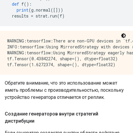
def
 f
():
print
(
g
.
normal
([]))
  results 
=
 strat
.
run
(
f
)
WARNING:tensorflow:There are non-GPU devices in `tf.d
INFO:tensorflow:Using MirroredStrategy with devices 
WARNING:tensorflow:Using MirroredStrategy eagerly has
tf.Tensor(0.43842274, shape=(), dtype=float32)

Обратите внимание, что это использование может
иметь проблемы с производительностью, поскольку
устройство генератора отличается от реплик.
Создание генераторов внутри стратегий
дистрибуции
Если генератор создается внутри области действия