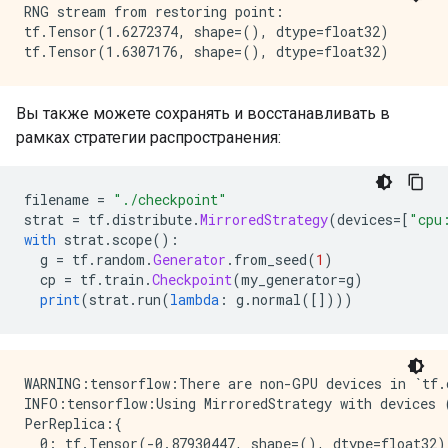
RNG stream from restoring point:

tf.Tensor(1.6272374, shape=(), dtype=float32)

Вы также можете сохранять и восстанавливать в
рамках стратегии распространения:
filename 
=
"./checkpoint"
strat 
=
 tf
.
distribute
.
MirroredStrategy
(
devices
=[
"cpu
with
 strat
.
scope
():
  g 
=
 tf
.
random
.
Generator
.
from_seed
(
1
)
  cp 
=
 tf
.
train
.
Checkpoint
(
my_generator
=
g
)
print
(
strat
.
run
(
lambda
:
 g
.
normal
([])))
WARNING:tensorflow:There are non-GPU devices in `tf.d
INFO:tensorflow:Using MirroredStrategy with devices 
PerReplica:{

  0: tf.Tensor(-0.87930447, shape=(), dtype=float32),