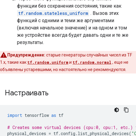
функции без сохранения состояния, такие как
tf.random.stateless_uniform
. Вызов этих
функций с одними и теми же аргументами
(включая начальное значение) и на одном и том
же устройстве всегда будет давать одни и те же
результаты.
Предупреждение:
старые генераторы случайных чисел из TF
1.x, такие как
tf.random.uniform
и
tf.random.normal
, еще не
объявлены устаревшими, но настоятельно не рекомендуются.
Настраивать
import
 tensorflow 
as
 tf
# Creates some virtual devices (cpu:0, cpu:1, etc.) 
physical_devices 
=
 tf
.
config
.
list_physical_devices
(
"