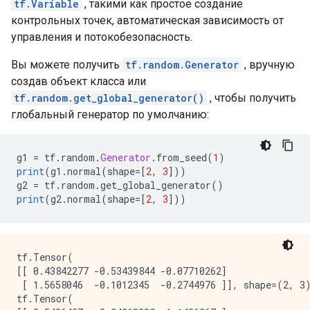
tf.Variable
, такими как простое создание
контрольных точек, автоматическая зависимость от
управления и потокобезопасность.
Вы можете получить
tf.random.Generator
, вручную
создав объект класса или
tf.random.get_global_generator()
, чтобы получить
глобальный генератор по умолчанию:
g1 
=
 tf
.
random
.
Generator
.
from_seed
(
1
)
print
(
g1
.
normal
(
shape
=[
2
,
3
]))
g2 
=
 tf
.
random
.
get_global_generator
()
print
(
g2
.
normal
(
shape
=[
2
,
3
]))
tf.Tensor(

[[ 0.43842277 -0.53439844 -0.07710262]

 [ 1.5658046  -0.1012345  -0.2744976 ]], shape=(2, 3)
tf.Tensor(
