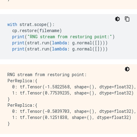
with
 strat
.
scope
():
  cp
.
restore
(
filename
)
print
(
"RNG stream from restoring point:"
)
print
(
strat
.
run
(
lambda
:
 g
.
normal
([])))
print
(
strat
.
run
(
lambda
:
 g
.
normal
([])))
RNG stream from restoring point:

PerReplica:{

  0: tf.Tensor(-1.5822568, shape=(), dtype=float32),

  1: tf.Tensor(0.77539235, shape=(), dtype=float32)

}

PerReplica:{

  0: tf.Tensor(-0.5039703, shape=(), dtype=float32),

  1: tf.Tensor(0.1251838, shape=(), dtype=float32)
