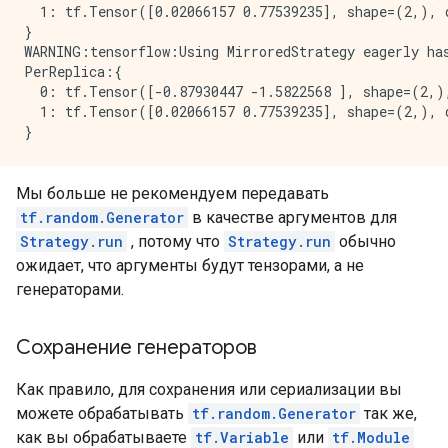
  1: tf.Tensor([0.02066157 0.77539235], shape=(2,), d
}

WARNING:tensorflow:Using MirroredStrategy eagerly has
PerReplica:{

  0: tf.Tensor([-0.87930447 -1.5822568 ], shape=(2,),
  1: tf.Tensor([0.02066157 0.77539235], shape=(2,), d
Мы больше не рекомендуем передавать
tf.random.Generator
в качестве аргументов для
Strategy.run
, потому что
Strategy.run
обычно
ожидает, что аргументы будут тензорами, а не
генераторами.
Сохранение генераторов
Как правило, для сохранения или сериализации вы
можете обрабатывать
tf.random.Generator
так же,
как вы обрабатываете
tf.Variable
или
tf.Module