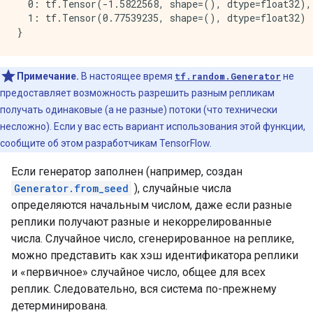
  0: tf.Tensor(-1.5822568, shape=(), dtype=float32),

  1: tf.Tensor(0.77539235, shape=(), dtype=float32)

Примечание.
В настоящее время
tf.random.Generator
не
предоставляет возможность разрешить разным репликам
получать одинаковые (а не разные) потоки (что технически
несложно). Если у вас есть вариант использования этой функции,
сообщите об этом разработчикам TensorFlow.
Если генератор заполнен (например, создан
Generator.from_seed
), случайные числа
определяются начальным числом, даже если разные
реплики получают разные и некоррелированные
числа. Случайное число, сгенерированное на реплике,
можно представить как хэш идентификатора реплики
и «первичное» случайное число, общее для всех
реплик. Следовательно, вся система по-прежнему
детерминирована.