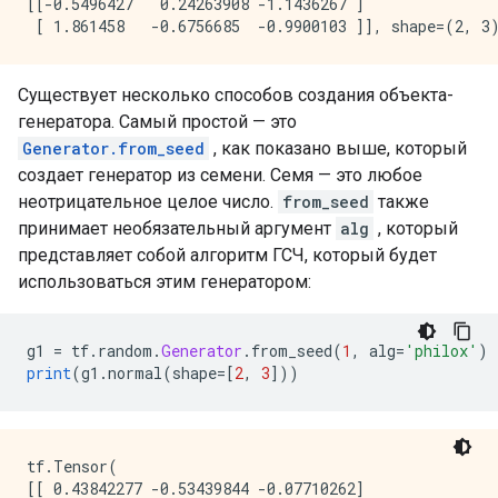
[[-0.5496427   0.24263908 -1.1436267 ]

Существует несколько способов создания объекта-
генератора. Самый простой — это
Generator.from_seed
, как показано выше, который
создает генератор из семени. Семя — это любое
неотрицательное целое число.
from_seed
также
принимает необязательный аргумент
alg
, который
представляет собой алгоритм ГСЧ, который будет
использоваться этим генератором:
g1 
=
 tf
.
random
.
Generator
.
from_seed
(
1
,
 alg
=
'philox'
)
print
(
g1
.
normal
(
shape
=[
2
,
3
]))
tf.Tensor(

[[ 0.43842277 -0.53439844 -0.07710262]
