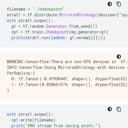
filename 
=
"./checkpoint"
strat1 
=
 tf
.
distribute
.
MirroredStrategy
(
devices
=[
"cp
with
 strat1
.
scope
():
  g1 
=
 tf
.
random
.
Generator
.
from_seed
(
1
)
  cp1 
=
 tf
.
train
.
Checkpoint
(
my_generator
=
g1
)
print
(
strat1
.
run
(
lambda
:
 g1
.
normal
([])))
WARNING:tensorflow:There are non-GPU devices in `tf.d
INFO:tensorflow:Using MirroredStrategy with devices 
PerReplica:{

  0: tf.Tensor(-0.87930447, shape=(), dtype=float32),
  1: tf.Tensor(0.020661574, shape=(), dtype=float32)

with
 strat1
.
scope
():
  cp1
.
write
(
filename
)
print
(
"RNG stream from saving point:"
)