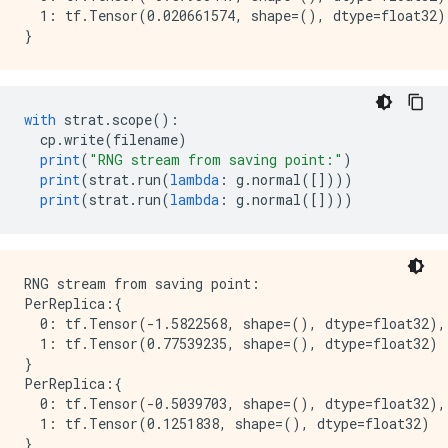
  1: tf.Tensor(0.020661574, shape=(), dtype=float32)

with
 strat
.
scope
():
  cp
.
write
(
filename
)
print
(
"RNG stream from saving point:"
)
print
(
strat
.
run
(
lambda
:
 g
.
normal
([])))
print
(
strat
.
run
(
lambda
:
 g
.
normal
([])))
RNG stream from saving point:

PerReplica:{

  0: tf.Tensor(-1.5822568, shape=(), dtype=float32),

  1: tf.Tensor(0.77539235, shape=(), dtype=float32)

}

PerReplica:{

  0: tf.Tensor(-0.5039703, shape=(), dtype=float32),

  1: tf.Tensor(0.1251838, shape=(), dtype=float32)
