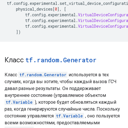
tf
.
config
.
experimental
.
set_virtual_device_configurat
    physical_devices
[
0
],
[
        tf
.
config
.
experimental
.
VirtualDeviceConfigur
        tf
.
config
.
experimental
.
VirtualDeviceConfigur
        tf
.
config
.
experimental
.
VirtualDeviceConfigur
])
Класс
tf
.
random
.
Generator
Класс
tf.random.Generator
используется в тех
случаях, когда вы хотите, чтобы каждый вызов ГСЧ
давал разные результаты. Он поддерживает
внутреннее состояние (управляемое объектом
tf.Variable
), которое будет обновляться каждый
раз, когда генерируются случайные числа. Поскольку
состояние управляется
tf.Variable
, оно пользуется
всеми возможностями, предоставляемыми