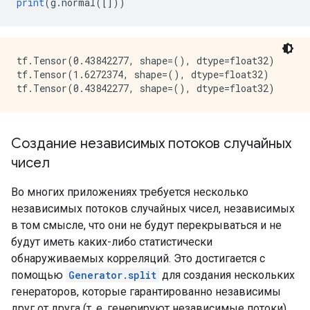
print
(
g
.
normal
([]))
tf.Tensor(0.43842277, shape=(), dtype=float32)

tf.Tensor(1.6272374, shape=(), dtype=float32)

Создание независимых потоков случайных
чисел
Во многих приложениях требуется несколько
независимых потоков случайных чисел, независимых
в том смысле, что они не будут перекрываться и не
будут иметь каких-либо статистически
обнаруживаемых корреляций. Это достигается с
помощью
Generator.split
для создания нескольких
генераторов, которые гарантированно независимы
друг от друга (т. е. генерируют независимые потоки).