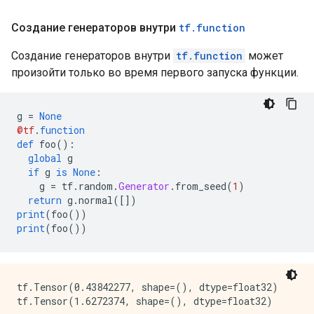
Создание генераторов внутри
tf
.
function
Создание генераторов внутри
tf.function
может
произойти только во время первого запуска функции.
g 
=
None
@tf
.
function
def
 foo
():
global
 g
if
 g 
is
None
:
    g 
=
 tf
.
random
.
Generator
.
from_seed
(
1
)
return
 g
.
normal
([])
print
(
foo
())
print
(
foo
())
tf.Tensor(0.43842277, shape=(), dtype=float32)
