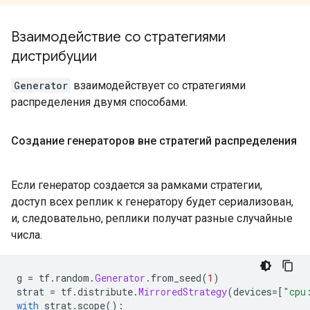
Взаимодействие со стратегиями
дистрибуции
Generator
взаимодействует со стратегиями
распределения двумя способами.
Создание генераторов вне стратегий распределения
Если генератор создается за рамками стратегии,
доступ всех реплик к генератору будет сериализован,
и, следовательно, реплики получат разные случайные
числа.
g 
=
 tf
.
random
.
Generator
.
from_seed
(
1
)
strat 
=
 tf
.
distribute
.
MirroredStrategy
(
devices
=[
"cpu
with
 strat
.
scope
():