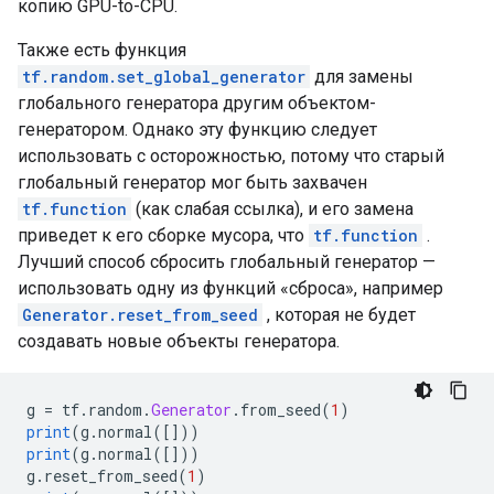
копию GPU-to-CPU.
Также есть функция
tf.random.set_global_generator
для замены
глобального генератора другим объектом-
генератором. Однако эту функцию следует
использовать с осторожностью, потому что старый
глобальный генератор мог быть захвачен
tf.function
(как слабая ссылка), и его замена
приведет к его сборке мусора, что
tf.function
.
Лучший способ сбросить глобальный генератор —
использовать одну из функций «сброса», например
Generator.reset_from_seed
, которая не будет
создавать новые объекты генератора.
g 
=
 tf
.
random
.
Generator
.
from_seed
(
1
)
print
(
g
.
normal
([]))
print
(
g
.
normal
([]))
g
.
reset_from_seed
(
1
)