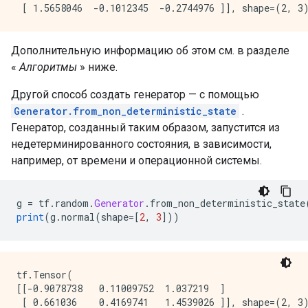
Дополнительную информацию об этом см. в разделе
«
Алгоритмы
» ниже.
Другой способ создать генератор — с помощью
Generator.from_non_deterministic_state
.
Генератор, созданный таким образом, запустится из
недетерминированного состояния, в зависимости,
например, от времени и операционной системы.
g 
=
 tf
.
random
.
Generator
.
from_non_deterministic_state
print
(
g
.
normal
(
shape
=[
2
,
3
]))
tf.Tensor(

[[-0.9078738   0.11009752  1.037219  ]
