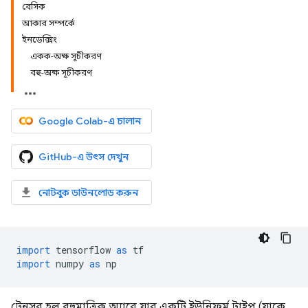
বেসিক
আকার সম্পর্কে
ইনডেক্সিং
একক-অক্ষ সূচীকরণ
বহু-অক্ষ সূচীকরণ
Google Colab-এ চালান
GitHub-এ উৎস দেখুন
নোটবুক ডাউনলোড করুন
import
 tensorflow 
as
 tf
import
 numpy 
as
 np
টেনসর হল বহুমাত্রিক অ্যারে যার একটি ইউনিফর্ম টাইপ (যাকে