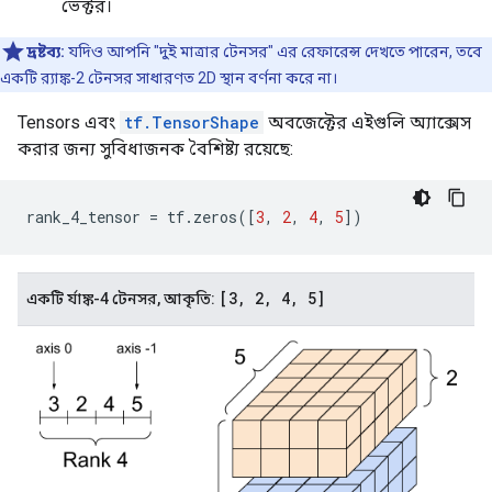
ভেক্টর।
দ্রষ্টব্য:
যদিও আপনি "দুই মাত্রার টেনসর" এর রেফারেন্স দেখতে পারেন, তবে
একটি র‌্যাঙ্ক-2 টেনসর সাধারণত 2D স্থান বর্ণনা করে না।
Tensors এবং
tf.TensorShape
অবজেক্টের এইগুলি অ্যাক্সেস
করার জন্য সুবিধাজনক বৈশিষ্ট্য রয়েছে:
rank_4_tensor 
=
 tf
.
zeros
([
3
,
2
,
4
,
5
])
[3
,
2
,
4
,
5]
একটি র্যাঙ্ক-4 টেনসর, আকৃতি: