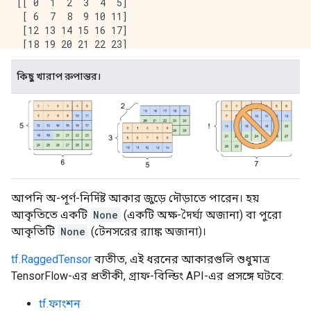
[[ 0  1  2  3  4  5]

 [ 6  7  8  9 10 11]

 [12 13 14 15 16 17]

 [18 19 20 21 22 23]

 [24 25 26 27 28 29]], shape=(5, 6), dtype=int32) 

কিছু খারাপ রুপান্তর।
আপনি অ-পূর্ণ-নির্দিষ্ট আকার জুড়ে দৌড়াতে পারেন। হয়
আকৃতিতে একটি
None
(একটি অক্ষ-দৈর্ঘ্য অজানা) বা পুরো
আকৃতিটি
None
(টেনসরের র‌্যাঙ্ক অজানা)।
tf.RaggedTensor
ব্যতীত, এই ধরনের আকারগুলি শুধুমাত্র
TensorFlow-এর প্রতীকী, গ্রাফ-বিল্ডিং API-এর প্রসঙ্গে ঘটবে:
tf.ফাংশন