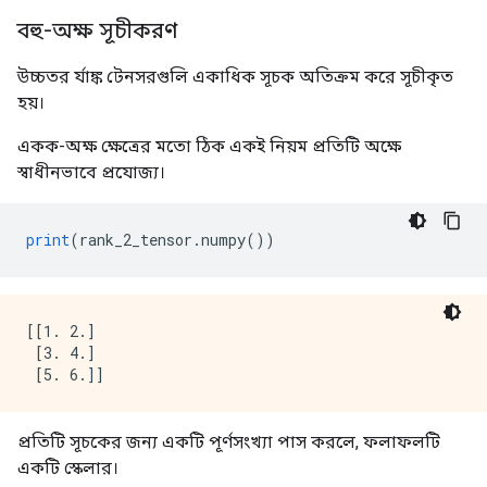
বহু-অক্ষ সূচীকরণ
উচ্চতর র্যাঙ্ক টেনসরগুলি একাধিক সূচক অতিক্রম করে সূচীকৃত
হয়।
একক-অক্ষ ক্ষেত্রের মতো ঠিক একই নিয়ম প্রতিটি অক্ষে
স্বাধীনভাবে প্রযোজ্য।
print
(
rank_2_tensor
.
numpy
())
[[1. 2.]

 [3. 4.]

প্রতিটি সূচকের জন্য একটি পূর্ণসংখ্যা পাস করলে, ফলাফলটি
একটি স্কেলার।