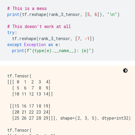
# This is a mess
print
(
tf
.
reshape
(
rank_3_tensor
,
[
5
,
6
]),
"\n"
)
# This doesn't work at all
try
:
  tf
.
reshape
(
rank_3_tensor
,
[
7
,
-
1
])
except
Exception
as
 e
:
print
(
f
"{type(e).__name__}: {e}"
)
tf.Tensor(

[[[ 0  1  2  3  4]

  [ 5  6  7  8  9]

  [10 11 12 13 14]]

 [[15 16 17 18 19]

  [20 21 22 23 24]

  [25 26 27 28 29]]], shape=(2, 3, 5), dtype=int32) 

tf.Tensor(
