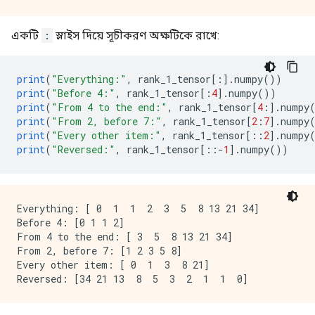
একটি
:
স্লাইস দিয়ে সূচীকরণ অক্ষটিকে রাখে:
print
(
"Everything:"
,
 rank_1_tensor
[:].
numpy
())
print
(
"Before 4:"
,
 rank_1_tensor
[:
4
].
numpy
())
print
(
"From 4 to the end:"
,
 rank_1_tensor
[
4
:].
numpy
print
(
"From 2, before 7:"
,
 rank_1_tensor
[
2
:
7
].
numpy
print
(
"Every other item:"
,
 rank_1_tensor
[::
2
].
numpy
print
(
"Reversed:"
,
 rank_1_tensor
[::-
1
].
numpy
())
Everything: [ 0  1  1  2  3  5  8 13 21 34]

Before 4: [0 1 1 2]

From 4 to the end: [ 3  5  8 13 21 34]

From 2, before 7: [1 2 3 5 8]

Every other item: [ 0  1  3  8 21]
