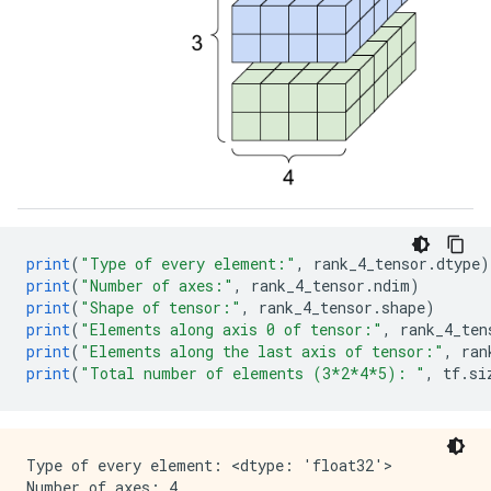
print
(
"Type of every element:"
,
 rank_4_tensor
.
dtype
)
print
(
"Number of axes:"
,
 rank_4_tensor
.
ndim
)
print
(
"Shape of tensor:"
,
 rank_4_tensor
.
shape
)
print
(
"Elements along axis 0 of tensor:"
,
 rank_4_ten
print
(
"Elements along the last axis of tensor:"
,
 ran
print
(
"Total number of elements (3*2*4*5): "
,
 tf
.
si
Type of every element: <dtype: 'float32'>

Number of axes: 4
