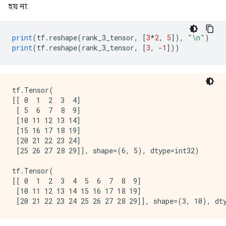
হয় না:
print
(
tf
.
reshape
(
rank_3_tensor
,
[
3
*
2
,
5
]),
"\n"
)
print
(
tf
.
reshape
(
rank_3_tensor
,
[
3
,
-
1
]))
tf.Tensor(

[[ 0  1  2  3  4]

 [ 5  6  7  8  9]

 [10 11 12 13 14]

 [15 16 17 18 19]

 [20 21 22 23 24]

 [25 26 27 28 29]], shape=(6, 5), dtype=int32) 

tf.Tensor(

[[ 0  1  2  3  4  5  6  7  8  9]

 [10 11 12 13 14 15 16 17 18 19]
