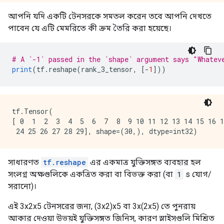
আপনি যদি একটি টেনসরকে সমতল করেন তবে আপনি দেখতে
পাবেন যে এটি মেমরিতে কী ক্রম তৈরি করা হয়েছে।
# A `-1` passed in the `shape` argument says "Whatev
print
(
tf
.
reshape
(
rank_3_tensor
,
[-
1
]))
tf.Tensor(

[ 0  1  2  3  4  5  6  7  8  9 10 11 12 13 14 15 16 1
সাধারণত
tf.reshape
এর একমাত্র যুক্তিসঙ্গত ব্যবহার হল
সংলগ্ন অক্ষগুলিকে একত্রিত করা বা বিভক্ত করা (বা
1
s যোগ/
সরানো)।
এই 3x2x5 টেনসরের জন্য, (3x2)x5 বা 3x(2x5) তে পুনরায়
আকার দেওয়া উভয়ই যুক্তিসঙ্গত জিনিস, কারণ স্লাইসগুলি মিশ্রিত