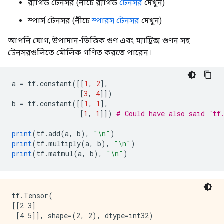
র‌্যাগড টেনসর (নীচে র‌্যাগড
টেনসর
দেখুন)
স্পার্স টেনসর (নীচে
স্পারস টেনসর
দেখুন)
আপনি যোগ, উপাদান-ভিত্তিক গুণ এবং ম্যাট্রিক্স গুণন সহ
টেনসরগুলিতে মৌলিক গণিত করতে পারেন।
a 
=
 tf
.
constant
([[
1
,
2
],
[
3
,
4
]])
b 
=
 tf
.
constant
([[
1
,
1
],
[
1
,
1
]])
# Could have also said `tf
print
(
tf
.
add
(
a
,
 b
),
"\n"
)
print
(
tf
.
multiply
(
a
,
 b
),
"\n"
)
print
(
tf
.
matmul
(
a
,
 b
),
"\n"
)
tf.Tensor(

[[2 3]

 [4 5]], shape=(2, 2), dtype=int32) 
