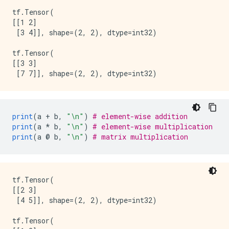
tf.Tensor(

[[1 2]

 [3 4]], shape=(2, 2), dtype=int32) 

tf.Tensor(

[[3 3]

print
(
a 
+
 b
,
"\n"
)
# element-wise addition
print
(
a 
*
 b
,
"\n"
)
# element-wise multiplication
print
(
a 
@
 b
,
"\n"
)
# matrix multiplication
tf.Tensor(

[[2 3]

 [4 5]], shape=(2, 2), dtype=int32) 

tf.Tensor(
