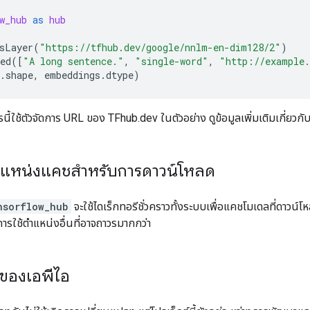
w_hub
as
hub
sLayer
(
"https://tfhub.dev/google/nnlm-en-dim128/2"
)
ed
([
"A long sentence."
,
"single-word"
,
"http://example
.
shape
,
embeddings
.
dtype
)
ี้ใช้ตัวจัดการ URL ของ TFhub.dev ในตัวอย่าง ดูข้อมูลเพิ่มเติมเกี่ยวกั
ตำแหน่งแคชสำหรับการดาวน์โหลด
nsorflow_hub
จะใช้ไดเร็กทอรีชั่วคราวทั้งระบบเพื่อแคชโมเดลที่ดาวน์โ
ารใช้ตำแหน่งอื่นที่อาจถาวรมากกว่า
ของเอพีไอ