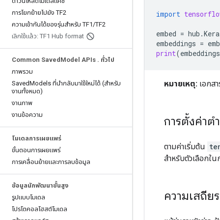
ดาวน์โหลดโมเดลแคช
การโยกย้ายไปยัง TF2
import
tensorflo
ความเข้ากันได้ของรุ่นสำหรับ TF1
/
TF2
embed
=
hub
.
Kera
เลิกใช้แล้ว: TF1 Hub format
embeddings
=
emb
print
(
embeddings
Common Saved
Model APIs
.
ทั่วไป
ภาพรวม
หมายเหตุ:
เอกสารน
Saved
Models ที่นำกลับมาใช้ใหม่ได้ (สำหรับ
งานทั้งหมด)
งานภาพ
งานข้อความ
การตั้งค่า
โมเดลการเผยแพร่
ตามค่าเริ่มต้น
te
ขั้นตอนการเผยแพร่
สำหรับตัวเลือกในก
การเคลื่อนย้ายและการลบข้อมูล
ข้อมูลนักพัฒนาขั้นสูง
ความเสถียร
รูปแบบโมเดล
โปรโตคอลโฮสต์โมเดล