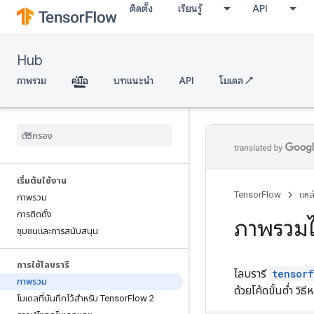
ติดตั้ง
เรียนรู้
API
Hub
ภาพรวม
คู่มือ
บทแนะนำ
API
โมเดล ↗
เริ่มต้นใช้งาน
TensorFlow
แหล
ภาพรวม
การติดตั้ง
ภาพรวมไ
ชุมชนและการสนับสนุน
การใช้ไลบรารี
ไลบรารี
tensor
ภาพรวม
ด้วยโค้ดขั้นต่ำ ว
โมเดลที่บันทึกไว้สำหรับ Tensor
Flow 2