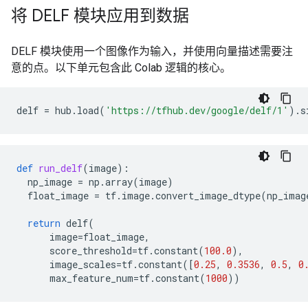
将 DELF 模块应用到数据
DELF 模块使用一个图像作为输入，并使用向量描述需要注
意的点。以下单元包含此 Colab 逻辑的核心。
delf
=
hub
.
load
(
'https://tfhub.dev/google/delf/1'
)
.
s
def
run_delf
(
image
):
np_image
=
np
.
array
(
image
)
float_image
=
tf
.
image
.
convert_image_dtype
(
np_imag
return
delf
(
image
=
float_image
,
score_threshold
=
tf
.
constant
(
100.0
),
image_scales
=
tf
.
constant
([
0.25
,
0.3536
,
0.5
,
0
max_feature_num
=
tf
.
constant
(
1000
))