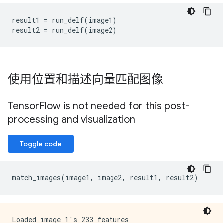
result1
=
run_delf
(
image1
)
result2
=
run_delf
(
image2
)
使用位置和描述向量匹配图像
Tensor
Flow is not needed for this post-
processing and visualization
Toggle code
match_images
(
image1
,
image2
,
result1
,
result2
)
Loaded image 1's 233 features
