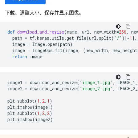
下载、调整大小、保存并显示图像。
def
download_and_resize
(
name
,
url
,
new_width
=
256
,
ne
path
=
tf
.
keras
.
utils
.
get_file
(
url
.
split
(
'/'
)[
-
1
],
image
=
Image
.
open
(
path
)
image
=
ImageOps
.
fit
(
image
,
(
new_width
,
new_height
return
image
image1
=
download_and_resize
(
'image_1.jpg'
,
IMAGE_1_
image2
=
download_and_resize
(
'image_2.jpg'
,
IMAGE_2_
plt
.
subplot
(
1
,
2
,
1
)
plt
.
imshow
(
image1
)
plt
.
subplot
(
1
,
2
,
2
)
plt
.
imshow
(
image2
)