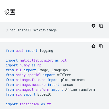
设置
pip
install
scikit-image
from
absl
import
logging
import
matplotlib.pyplot
as
plt
import
numpy
as
np
from
PIL
import
Image
,
ImageOps
from
scipy.spatial
import
cKDTree
from
skimage.feature
import
plot_matches
from
skimage.measure
import
ransac
from
skimage.transform
import
AffineTransform
from
six
import
BytesIO
import
tensorflow
as
tf