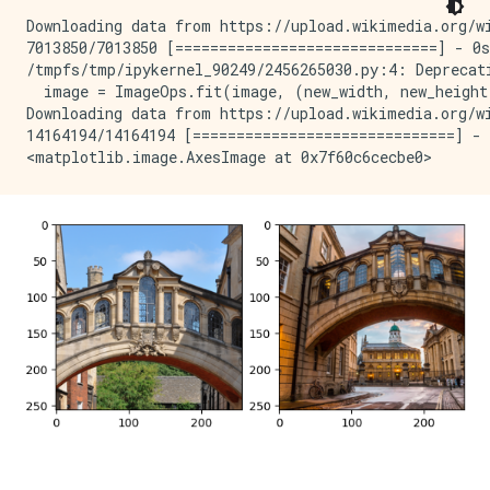
Downloading data from https://upload.wikimedia.org/w
7013850/7013850 [==============================] - 0s
/tmpfs/tmp/ipykernel_90249/2456265030.py:4: Deprecat
  image = ImageOps.fit(image, (new_width, new_height
Downloading data from https://upload.wikimedia.org/w
14164194/14164194 [==============================] - 