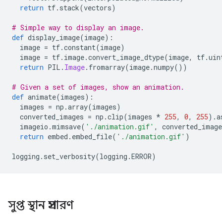
return
 tf
.
stack
(
vectors
)
# Simple way to display an image.
def
 display_image
(
image
):
  image 
=
 tf
.
constant
(
image
)
  image 
=
 tf
.
image
.
convert_image_dtype
(
image
,
 tf
.
uin
return
 PIL
.
Image
.
fromarray
(
image
.
numpy
())
# Given a set of images, show an animation.
def
 animate
(
images
):
  images 
=
 np
.
array
(
images
)
  converted_images 
=
 np
.
clip
(
images 
*
255
,
0
,
255
).
a
  imageio
.
mimsave
(
'./animation.gif'
,
 converted_image
return
 embed
.
embed_file
(
'./animation.gif'
)
logging
.
set_verbosity
(
logging
.
ERROR
)
সুপ্ত স্থান প্রসারণ