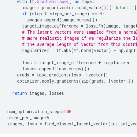
with
 tf
.
GradientTape
()
as
 tape
:
      image 
=
 progan
(
vector
.
read_value
())[
'default'
]
if
(
step 
%
 steps_per_image
)
==
0
:
        images
.
append
(
image
.
numpy
())
      target_image_difference 
=
 loss_fn
(
image
,
 targe
# The latent vectors were sampled from a norma
# more realistic images if we regularize the l
# the average length of vector from this distr
      regularizer 
=
 tf
.
abs
(
tf
.
norm
(
vector
)
-
 np
.
sqrt
      loss 
=
 target_image_difference 
+
 regularizer
      losses
.
append
(
loss
.
numpy
())
    grads 
=
 tape
.
gradient
(
loss
,
[
vector
])
    optimizer
.
apply_gradients
(
zip
(
grads
,
[
vector
]))
return
 images
,
 losses
num_optimization_steps
=
200
steps_per_image
=
5
images
,
 loss 
=
 find_closest_latent_vector
(
initial_ve