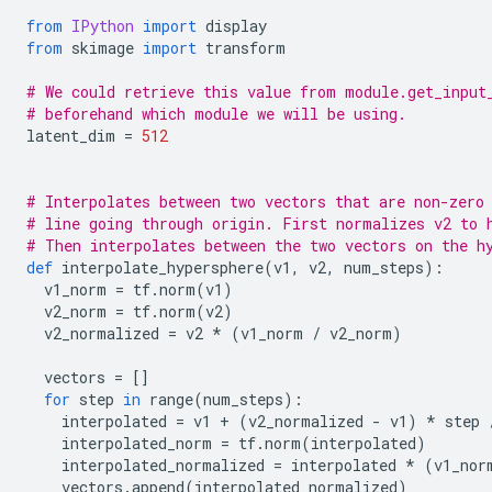
from
IPython
import
 display
from
 skimage 
import
 transform
# We could retrieve this value from module.get_input
# beforehand which module we will be using.
latent_dim 
=
512
# Interpolates between two vectors that are non-zero
# line going through origin. First normalizes v2 to 
# Then interpolates between the two vectors on the h
def
 interpolate_hypersphere
(
v1
,
 v2
,
 num_steps
):
  v1_norm 
=
 tf
.
norm
(
v1
)
  v2_norm 
=
 tf
.
norm
(
v2
)
  v2_normalized 
=
 v2 
*
(
v1_norm 
/
 v2_norm
)
  vectors 
=
[]
for
 step 
in
 range
(
num_steps
):
    interpolated 
=
 v1 
+
(
v2_normalized 
-
 v1
)
*
 step 
    interpolated_norm 
=
 tf
.
norm
(
interpolated
)
    interpolated_normalized 
=
 interpolated 
*
(
v1_nor
    vectors
.
append
(
interpolated_normalized
)