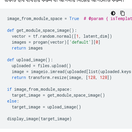
একটি ছবি ব্যবহার করুন বা আপনার নিজের আপলোড করুন।
image_from_module_space 
=
True
# @param { isTempla
def
 get_module_space_image
():
  vector 
=
 tf
.
random
.
normal
([
1
,
 latent_dim
])
  images 
=
 progan
(
vector
)[
'default'
][
0
]
return
 images
def
 upload_image
():
  uploaded 
=
 files
.
upload
()
  image 
=
 imageio
.
imread
(
uploaded
[
list
(
uploaded
.
keys
return
 transform
.
resize
(
image
,
[
128
,
128
])
if
 image_from_module_space
:
  target_image 
=
 get_module_space_image
()
else
:
  target_image 
=
 upload_image
()
display_image
(
target_image
)