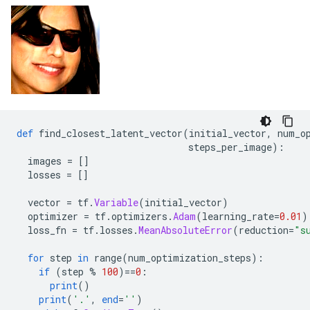
def
 find_closest_latent_vector
(
initial_vector
,
 num_o
                               steps_per_image
):
  images 
=
[]
  losses 
=
[]
  vector 
=
 tf
.
Variable
(
initial_vector
)
  optimizer 
=
 tf
.
optimizers
.
Adam
(
learning_rate
=
0.01
)
  loss_fn 
=
 tf
.
losses
.
MeanAbsoluteError
(
reduction
=
"s
for
 step 
in
 range
(
num_optimization_steps
):
if
(
step 
%
100
)==
0
:
print
()
print
(
'.'
,
end
=
''
)