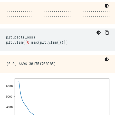
.....................................................
plt
.
plot
(
loss
)
plt
.
ylim
([
0
,
max
(
plt
.
ylim
())])