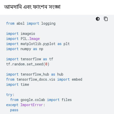
আমদানি এবং ফাংশন সংজ্ঞা
from
 absl 
import
 logging
import
 imageio
import
 PIL
.
Image
import
 matplotlib
.
pyplot 
as
 plt
import
 numpy 
as
 np
import
 tensorflow 
as
 tf
tf
.
random
.
set_seed
(
0
)
import
 tensorflow_hub 
as
 hub
from
 tensorflow_docs
.
vis 
import
 embed
import
 time
try
:
from
 google
.
colab 
import
 files
except
ImportError
:
pass