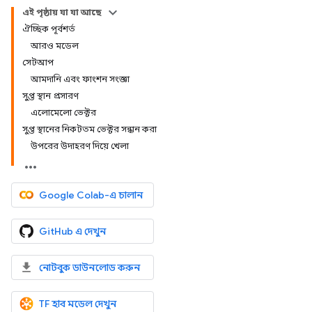
এই পৃষ্ঠায় যা যা আছে
ঐচ্ছিক পূর্বশর্ত
আরও মডেল
সেটআপ
আমদানি এবং ফাংশন সংজ্ঞা
সুপ্ত স্থান প্রসারণ
এলোমেলো ভেক্টর
সুপ্ত স্থানের নিকটতম ভেক্টর সন্ধান করা
উপরের উদাহরণ দিয়ে খেলা
Google Colab-এ চালান
GitHub এ দেখুন
নোটবুক ডাউনলোড করুন
TF হাব মডেল দেখুন