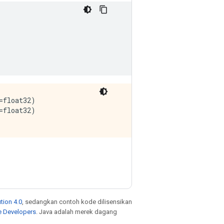
float32)

float32)

tion 4.0
, sedangkan contoh kode dilisensikan
e Developers
. Java adalah merek dagang