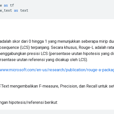
w 
as
 tf
w_text 
as
 text
adalah skor dari 0 hingga 1 yang menunjukkan seberapa mirip dua
sequence (LCS) terpanjang. Secara khusus, Rouge-L adalah rata-
menggabungkan presisi LCS (persentase urutan hipotesis yang di
rsentase urutan referensi yang dicakup oleh LCS).
/www.microsoft.com/en-us/research/publication/rouge-a-packag
.Text mengembalikan F-measure, Precision, dan Recall untuk set
gan hipotesis/referensi berikut: