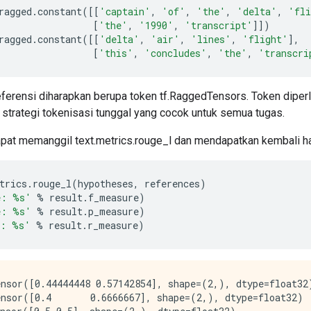
ragged
.
constant
([[
'captain'
,
'of'
,
'the'
,
'delta'
,
'fli
[
'the'
,
'1990'
,
'transcript'
]])
ragged
.
constant
([[
'delta'
,
'air'
,
'lines'
,
'flight'
],
[
'this'
,
'concludes'
,
'the'
,
'transcri
ferensi diharapkan berupa token tf.RaggedTensors. Token diperlu
 strategi tokenisasi tunggal yang cocok untuk semua tugas.
apat memanggil text.metrics.rouge_l dan mendapatkan kembali has
trics
.
rouge_l
(
hypotheses
,
 references
)
e: %s'
%
 result
.
f_measure
)
e: %s'
%
 result
.
p_measure
)
e: %s'
%
 result
.
r_measure
)
nsor([0.44444448 0.57142854], shape=(2,), dtype=float32)
nsor([0.4       0.6666667], shape=(2,), dtype=float32)
