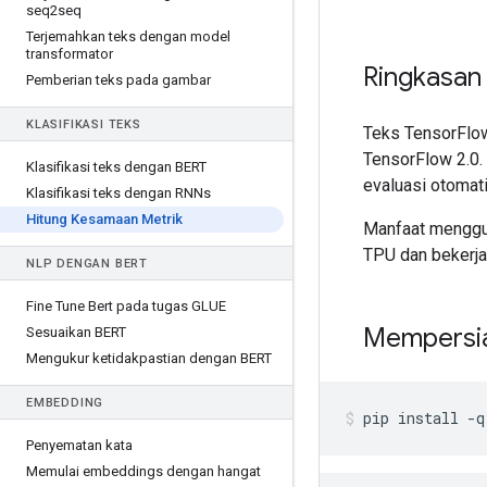
seq2seq
Terjemahkan teks dengan model
transformator
Ringkasan
Pemberian teks pada gambar
KLASIFIKASI TEKS
Teks TensorFlow
TensorFlow 2.0.
Klasifikasi teks dengan BERT
evaluasi otomat
Klasifikasi teks dengan RNNs
Hitung Kesamaan Metrik
Manfaat menggun
TPU dan bekerja
NLP DENGAN BERT
Fine Tune Bert pada tugas GLUE
Mempersi
Sesuaikan BERT
Mengukur ketidakpastian dengan BERT
EMBEDDING
pip install 
-
q
Penyematan kata
Memulai embeddings dengan hangat