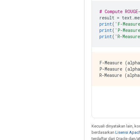
# Compute ROUGE
result 
=
 text
.
me
print
(
'F-Measur
print
(
'P-Measur
print
(
'R-Measur
F-Measure (alpha
P-Measure (alpha
Kecuali dinyatakan lain, k
berdasarkan
Lisensi Apach
terdaftar dari Oracle dan/at