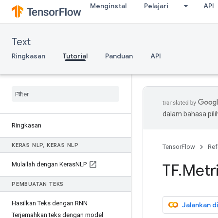
Menginstal
Pelajari
API
Text
Ringkasan
Tutorial
Panduan
API
dalam bahasa pil
Ringkasan
KERAS NLP
,
KERAS NLP
TensorFlow
Ref
Mulailah dengan Keras
NLP
TF
.
Metr
PEMBUATAN TEKS
Hasilkan Teks dengan RNN
Jalankan d
Terjemahkan teks dengan model