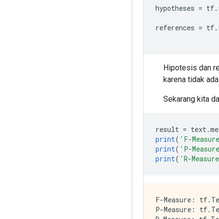
hypotheses 
=
 tf
.
references 
=
 tf
.
Hipotesis dan re
karena tidak ada
Sekarang kita d
result 
=
 text
.
me
print
(
'F-Measur
print
(
'P-Measur
print
(
'R-Measur
F-Measure: tf.Te
P-Measure: tf.Te