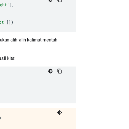
ght'
],
pt'
]])
kan alih-alih kalimat mentah
il kita:

