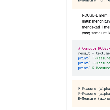
ROUGE-L memilik
untuk menghitun
mendekati 1 mem
yang sama untuk
# Compute ROUGE
result 
=
 text
.
me
print
(
'F-Measur
print
(
'P-Measur
print
(
'R-Measur
F-Measure (alpha
P-Measure (alpha