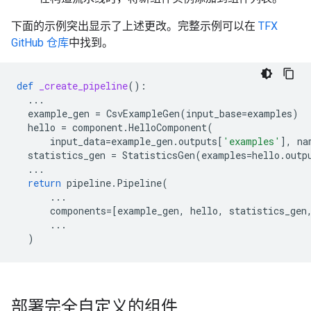
下面的示例突出显示了上述更改。完整示例可以在
TFX
GitHub 仓库
中找到。
def
_create_pipeline
():
...
example_gen
=
CsvExampleGen
(
input_base
=
examples
)
hello
=
component
.
HelloComponent
(
input_data
=
example_gen
.
outputs
[
'examples'
],
na
statistics_gen
=
StatisticsGen
(
examples
=
hello
.
outp
...
return
pipeline
.
Pipeline
(
...
components
=
[
example_gen
,
hello
,
statistics_gen
...
)
部署完全自定义的组件