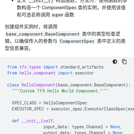
定义
__init__()
构造函数，方法为：使用函数的参
数构造一个 ComponentSpec 类的实例，并使用该值
和可选名称调用 super 函数
创建组件实例时，将调用
base_component.BaseComponent
类中的类型检查逻
辑，以确保传入的参数与
ComponentSpec
类中定义的类
型信息兼容。
from
tfx.types
import
standard_artifacts
from
hello_component
import
executor
class
HelloComponent
(
base_component
.
BaseComponent
):
"""Custom TFX Hello World Component."""
SPEC_CLASS
=
HelloComponentSpec
EXECUTOR_SPEC
=
executor_spec
.
ExecutorClassSpec
(
ex
def
__init__
(
self
,
input_data
:
types
.
Channel
=
None
,
output_data
:
types
.
Channel
=
None
,