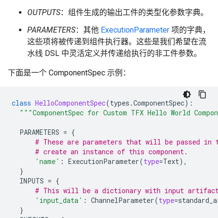
OUTPUTS
：组件生成的输出工件的类型化参数字典。
PARAMETERS
：其他
ExecutionParameter
项的字典，
这些项将被传递到组件执行器。这些是我们希望在流
水线 DSL 中灵活定义并传递给执行的非工件参数。
下面是一个 ComponentSpec 示例：
class
HelloComponentSpec
(
types
.
ComponentSpec
):
"""ComponentSpec for Custom TFX Hello World Compo
PARAMETERS
=
{
# These are parameters that will be passed in 
# create an instance of this component.
'name'
:
ExecutionParameter
(
type
=
Text
),
}
INPUTS
=
{
# This will be a dictionary with input artifac
'input_data'
:
ChannelParameter
(
type
=
standard_a
}