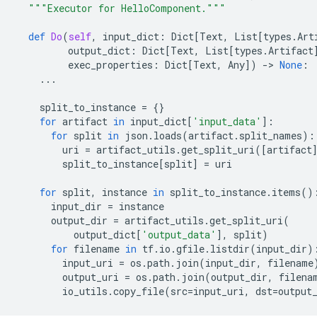
"""Executor for HelloComponent."""
def
Do
(
self
,
input_dict
:
Dict
[
Text
,
List
[
types
.
Art
output_dict
:
Dict
[
Text
,
List
[
types
.
Artifact
exec_properties
:
Dict
[
Text
,
Any
])
-
> 
None
:
...
split_to_instance
=
{}
for
artifact
in
input_dict
[
'input_data'
]:
for
split
in
json
.
loads
(
artifact
.
split_names
):
uri
=
artifact_utils
.
get_split_uri
([
artifact
split_to_instance
[
split
]
=
uri
for
split
,
instance
in
split_to_instance
.
items
()
input_dir
=
instance
output_dir
=
artifact_utils
.
get_split_uri
(
output_dict
[
'output_data'
],
split
)
for
filename
in
tf
.
io
.
gfile
.
listdir
(
input_dir
)
input_uri
=
os
.
path
.
join
(
input_dir
,
filename
output_uri
=
os
.
path
.
join
(
output_dir
,
filena
io_utils
.
copy_file
(
src
=
input_uri
,
dst
=
output