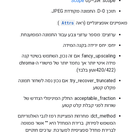
scope: אובייקט
Scope
תוכן: 0-D. התמונה מקודדת JPEG.
מאפיינים אופציונליים (ראה
Attrs
):
ערוצים: מספר ערוצי צבע עבור התמונה המפוענחת.
יחס: יחס ירידה בקנה המידה.
fancy_upscaling: אם זה נכון, השתמש בשינוי קנה
מידה איטי יותר אך נחמד יותר של מישורי ה-chroma
(yuv420/422 בלבד).
try_recover_truncated: אם נכון נסה לשחזר תמונה
מקלט קטוע.
acceptable_fraction: החלק המינימלי הנדרש של
שורות לפני קבלת קלט קטוע.
dct_method: מחרוזת המציינת רמז לגבי האלגוריתם
המשמש לפירוק. ברירת המחדל היא "" אשר ממופה
לברירת מחדל ספציפית למערכת. ערכים חוקיים