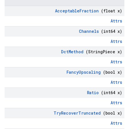
Acceptable
Fraction
(float x)
Attrs
Channels
(int64 x)
Attrs
Dct
Method
(String
Piece x)
Attrs
Fancy
Upscaling
(bool x)
Attrs
Ratio
(int64 x)
Attrs
Try
Recover
Truncated
(bool x)
Attrs