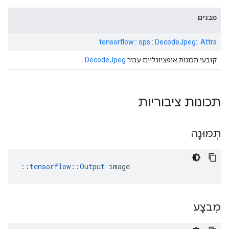
מבנים
tensorflow:: ops:: DecodeJpeg:: Attrs
קובעי תכונות אופציונליים עבור
DecodeJpeg
.
תכונות ציבוריות
תְמוּנָה
::
tensorflow::Output
 image
מִבצָע