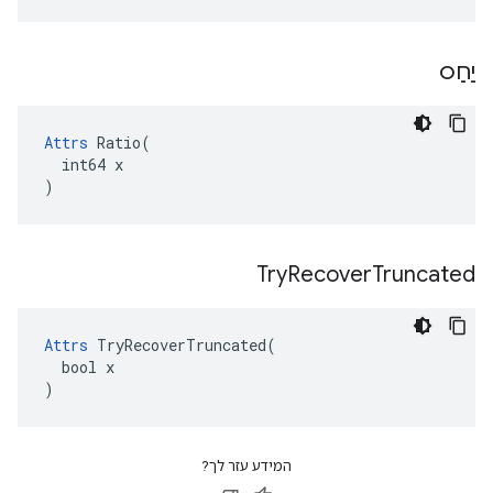
יַחַס
Attrs
 Ratio(

  int64 x

)
Try
Recover
Truncated
Attrs
 TryRecoverTruncated(

  bool x

)
המידע עזר לך?