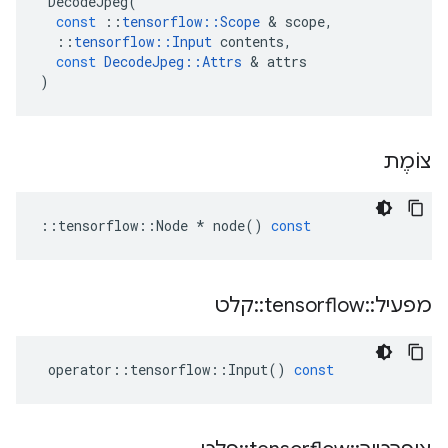
DecodeJpeg
(
const
::
tensorflow
::
Scope
&
scope
,
::
tensorflow
::
Input
contents
,
const
DecodeJpeg
::
Attrs
&
attrs
)
צוֹמֶת
::
tensorflow
::
Node
*
node
()
const
מפעיל
::
tensorflow
::
קלט
operator
::
tensorflow
::
Input
()
const