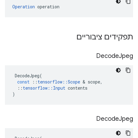
Operation
 operation
תפקידים ציבוריים
Decode
Jpeg
DecodeJpeg
(
const
::
tensorflow
::
Scope
&
scope
,
::
tensorflow
::
Input
contents
)
Decode
Jpeg