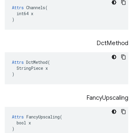
Attrs
 Channels(

  int64 x

)
Dct
Method
Attrs
 DctMethod(

  StringPiece x

)
Fancy
Upscaling
Attrs
 FancyUpscaling(

  bool x

)