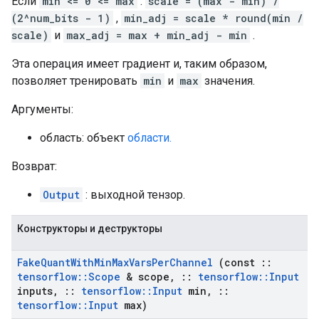
Если
min <= 0 <= max
:
scale = (max - min) /
(2^num_bits - 1)
,
min_adj = scale * round(min /
scale)
и
max_adj = max + min_adj - min
.
Эта операция имеет градиент и, таким образом,
позволяет тренировать
min
и
max
значения.
Аргументы:
область: объект
области.
Возврат:
Output
: выходной тензор.
Конструкторы и деструкторы
Fake
Quant
With
Min
Max
Vars
Per
Channel
(const
::
tensorflow
::
Scope
& scope
,
::
tensorflow
::
Input
inputs
,
::
tensorflow
::
Input
min
,
::
tensorflow
::
Input
max)