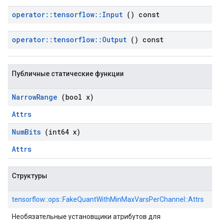
operator
::
tensorflow
::
Input
() const
operator
::
tensorflow
::
Output
() const
Публичные статические функции
Narrow
Range
(bool x)
Attrs
Num
Bits
(int64 x)
Attrs
Структуры
tensorflow::ops::FakeQuantWithMinMaxVarsPerChannel::Attrs
Необязательные установщики атрибутов для