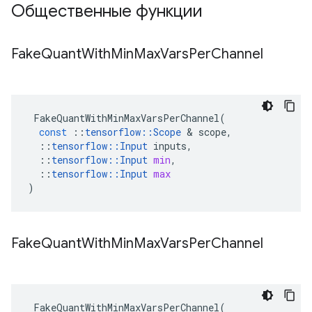
Общественные функции
Fake
Quant
With
Min
Max
Vars
Per
Channel
FakeQuantWithMinMaxVarsPerChannel
(
const
::
tensorflow
::
Scope
&
scope
,
::
tensorflow
::
Input
inputs
,
::
tensorflow
::
Input
min
,
::
tensorflow
::
Input
max
)
Fake
Quant
With
Min
Max
Vars
Per
Channel
FakeQuantWithMinMaxVarsPerChannel
(