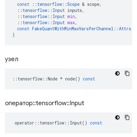
const
::
tensorflow
::
Scope
&
scope
,
::
tensorflow
::
Input
inputs
,
::
tensorflow
::
Input
min
,
::
tensorflow
::
Input
max
,
const
FakeQuantWithMinMaxVarsPerChannel
::
Attrs
&
)
узел
::
tensorflow
::
Node
*
node
()
const
оператор
::
tensorflow
::
Input
operator
::
tensorflow
::
Input
()
const