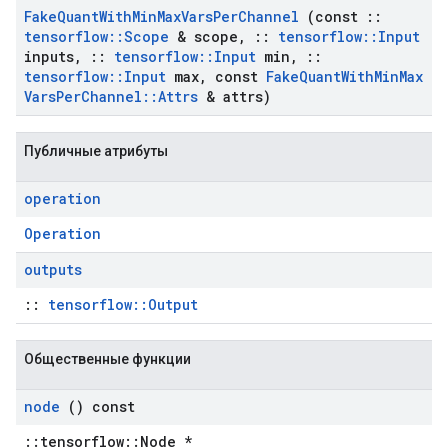
Fake
Quant
With
Min
Max
Vars
Per
Channel
(const
::
tensorflow
::
Scope
& scope
,
::
tensorflow
::
Input
inputs
,
::
tensorflow
::
Input
min
,
::
tensorflow
::
Input
max
,
const
Fake
Quant
With
Min
Max
Vars
Per
Channel
::
Attrs
& attrs)
Публичные атрибуты
operation
Operation
outputs
::
tensorflow::Output
Общественные функции
node
() const
::tensorflow::Node *