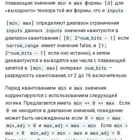
плавающие значения
min
и
max
формы
[d]
для
«выходного» тензора той же формы, что и
inputs
.
[min; max]
определяют диапазон ограничения
inputs
данных.
inputs
значения квантуются в
диапазон квантования (
[0; 2^num_bits - 1]
если
narrow_range
имеет значение false, и
[1;
2^num_bits - 1]
если оно истинно), а затем
деквантуются и выводятся как числа с плавающей
запятой в
[min; max]
интервал.
num_bits
—
разрядность квантования; от 2 до 16 включительно.
Перед квантованием
min
и
max
значения
корректируются с использованием следующей
логики. Предлагается иметь
min <= 0 <= max
. Если
0
не находится в диапазоне значений, поведение
может быть неожиданным: если
0 < min < max
:
min_adj = 0
и
max_adj = max - min
. Если
min <
max < 0
:
min_adj = min - max
и
max_adj = 0
.