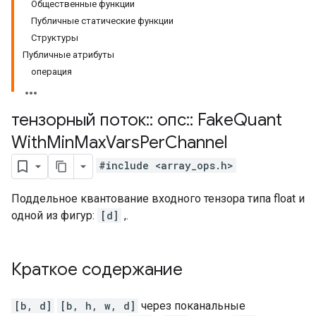
Общественные функции
Публичные статические функции
Структуры
Публичные атрибуты
операция
тензорный поток
::
опс
::
Fake
Quant
With
Min
Max
Vars
Per
Channel
#include <array_ops.h>
Поддельное квантование входного тензора типа float и
одной из фигур:
[d]
,.
Краткое содержание
[b, d]
[b, h, w, d]
через поканальные