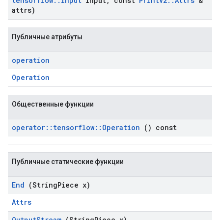
tensorflow
::
Input
input
,
const
Print
V2
::
Attrs
&
attrs)
Публичные атрибуты
operation
Operation
Общественные функции
operator
::
tensorflow
::
Operation
() const
Публичные статические функции
End
(String
Piece x)
Attrs
Output
Stream
(String
Piece x)