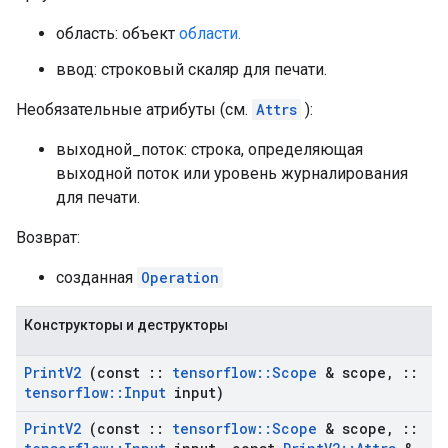
область: объект
области.
ввод: строковый скаляр для печати.
Необязательные атрибуты (см.
Attrs
):
выходной_поток: строка, определяющая
выходной поток или уровень журналирования
для печати.
Возврат:
созданная
Operation
Конструкторы и деструкторы
Print
V2
(const
::
tensorflow
::
Scope
& scope
,
::
tensorflow
::
Input
input)
Print
V2
(const
::
tensorflow
::
Scope
& scope
,
::