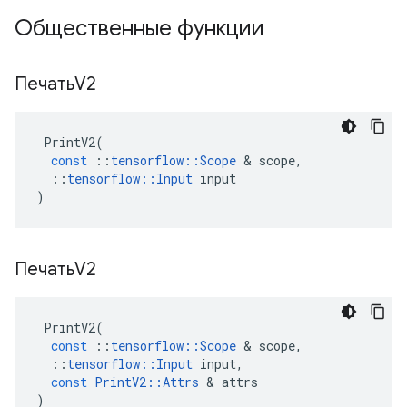
Общественные функции
ПечатьV2
PrintV2
(
const
::
tensorflow
::
Scope
&
scope
,
::
tensorflow
::
Input
input
)
ПечатьV2
PrintV2
(
const
::
tensorflow
::
Scope
&
scope
,
::
tensorflow
::
Input
input
,
const
PrintV2
::
Attrs
&
attrs
)