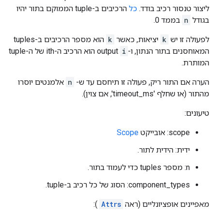
ליצור טנסור רכיב בודד.
כל
הרכיבים ב-tuple הממוקם בתור יהיו
בגודל
n
בממד 0.
לפעולה זו יש
k
יציאות, כאשר
k
הוא מספר הרכיבים ב-tuples
המאוחסנים בתור הנתון, ו-output
i
הוא הרכיב ה-ith של ה-tuple
המותרת.
הערה אם התור ריק, פעולה זו תיחסם עד ש-
n
אלמנטים יוסרו
מהתור (או שחלף 'timeout_ms', אם צוין).
טיעונים:
scope: אובייקט
Scope
ידית: הידית לתור.
n: מספר tuples כדי לעמוד בתור.
component_types: הסוג של כל רכיב ב-tuple.
מאפיינים אופציונליים (ראה
Attrs
):