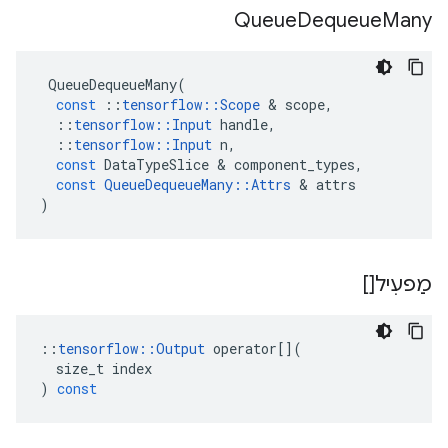
Queue
Dequeue
Many
QueueDequeueMany
(
const
::
tensorflow
::
Scope
&
scope
,
::
tensorflow
::
Input
handle
,
::
tensorflow
::
Input
n
,
const
DataTypeSlice
&
component_types
,
const
QueueDequeueMany
::
Attrs
&
attrs
)
מַפעִיל[]
::
tensorflow
::
Output
operator
[](
size_t
index
)
const