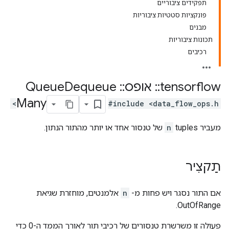
תפקידים ציבוריים
פונקציות סטטיות ציבוריות
מבנים
תכונות ציבוריות
רכיבים
tensorflow
::
אופס
::
Queue
Dequeue
Many
#include <data_flow_ops.h>
מעביר
tuples של טנסור אחד או יותר מהתור הנתון.
n
תַקצִיר
אם התור נסגר ויש פחות מ-
n
אלמנטים, מוחזרת שגיאת
OutOfRange.
פעולה זו משרשרת טנסורים של רכיבי תור לאורך הממד ה-0 כדי