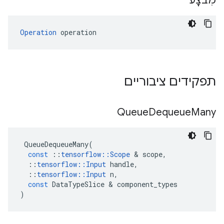
מִבצָע
Operation
 operation
תפקידים ציבוריים
Queue
Dequeue
Many
QueueDequeueMany
(
const
::
tensorflow
::
Scope
&
scope
,
::
tensorflow
::
Input
handle
,
::
tensorflow
::
Input
n
,
const
DataTypeSlice
&
component_types
)