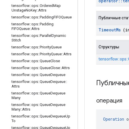
operator
::
te
tensorflow
::
ops
::
Ordered
Map
Unstage
No
Key
::
Attrs
tensorflow
::
ops
::
Padding
FIFOQueue
Публичные ста
tensorflow
::
ops
::
Padding
FIFOQueue
::
Attrs
Timeout
Ms
(in
tensorflow
::
ops
::
Parallel
Dynamic
Stitch
Структуры
tensorflow
::
ops
::
Priority
Queue
tensorflow
::
ops
::
Priority
Queue
::
Attrs
tensorflow::ops
tensorflow
::
ops
::
Queue
Close
tensorflow
::
ops
::
Queue
Close
::
Attrs
tensorflow
::
ops
::
Queue
Dequeue
Публичны
tensorflow
::
ops
::
Queue
Dequeue
::
Attrs
tensorflow
::
ops
::
Queue
Dequeue
Many
операция
tensorflow
::
ops
::
Queue
Dequeue
Many
::
Attrs
tensorflow
::
ops
::
Queue
Dequeue
Up
Operation
 o
To
tensorflow
::
ops
::
Queue
Dequeue
Up