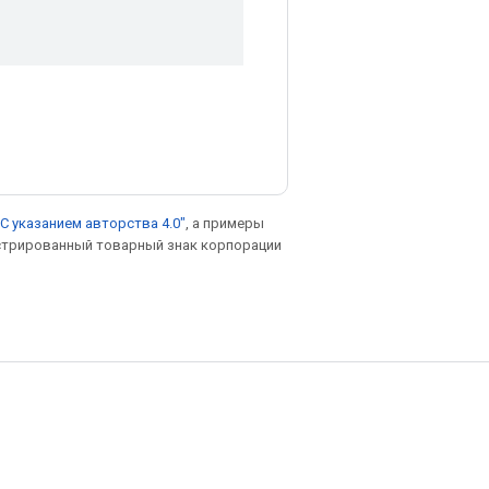
С указанием авторства 4.0"
, а примеры
гистрированный товарный знак корпорации