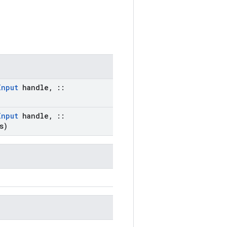
Input
handle
,
::
Input
handle
,
::
s)