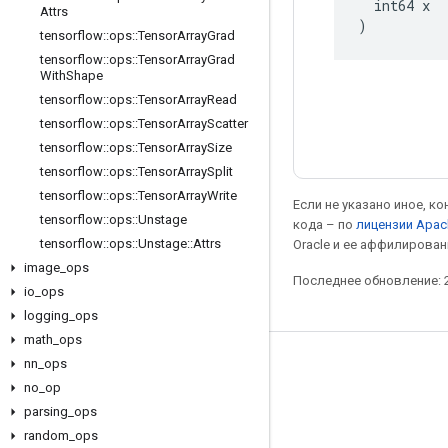
  int64 x

Attrs
)
tensorflow
::
ops
::
Tensor
Array
Grad
tensorflow
::
ops
::
Tensor
Array
Grad
With
Shape
tensorflow
::
ops
::
Tensor
Array
Read
tensorflow
::
ops
::
Tensor
Array
Scatter
tensorflow
::
ops
::
Tensor
Array
Size
tensorflow
::
ops
::
Tensor
Array
Split
tensorflow
::
ops
::
Tensor
Array
Write
Если не указано иное, к
tensorflow
::
ops
::
Unstage
кода – по
лицензии Apac
tensorflow
::
ops
::
Unstage
::
Attrs
Oracle и ее аффилирован
image
_
ops
Последнее обновление: 2
io
_
ops
logging
_
ops
math
_
ops
nn
_
ops
Мы в социальных сетях
no
_
op
Блог
parsing
_
ops
Форум
random
_
ops