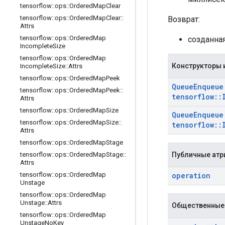
tensorflow
::
ops
::
Ordered
Map
Clear
tensorflow
::
ops
::
Ordered
Map
Clear
::
Возврат:
Attrs
tensorflow
::
ops
::
Ordered
Map
созданна
Incomplete
Size
tensorflow
::
ops
::
Ordered
Map
Конструкторы 
Incomplete
Size
::
Attrs
tensorflow
::
ops
::
Ordered
Map
Peek
Queue
Enqueue
tensorflow
::
ops
::
Ordered
Map
Peek
::
tensorflow
::
Attrs
tensorflow
::
ops
::
Ordered
Map
Size
Queue
Enqueue
tensorflow
::
ops
::
Ordered
Map
Size
::
tensorflow
::
Attrs
tensorflow
::
ops
::
Ordered
Map
Stage
Публичные атр
tensorflow
::
ops
::
Ordered
Map
Stage
::
Attrs
operation
tensorflow
::
ops
::
Ordered
Map
Unstage
tensorflow
::
ops
::
Ordered
Map
Unstage
::
Attrs
Общественные
tensorflow
::
ops
::
Ordered
Map
Unstage
No
Key