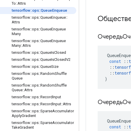
To
::
Attrs
tensorflow
::
ops
::
Queue
Enqueue
Обществе
tensorflow
::
ops
::
Queue
Enqueue
::
Attrs
tensorflow
::
ops
::
Queue
Enqueue
Many
ОчередьОч
tensorflow
::
ops
::
Queue
Enqueue
Many
::
Attrs
tensorflow
::
ops
::
Queue
Is
Closed
QueueEnque
tensorflow
::
ops
::
Queue
Is
Closed
V2
const
::
t
::
tensorf
tensorflow
::
ops
::
Queue
Size
::
tensorf
tensorflow
::
ops
::
Random
Shuffle
)
Queue
tensorflow
::
ops
::
Random
Shuffle
Queue
::
Attrs
tensorflow
::
ops
::
Record
Input
ОчередьОч
tensorflow
::
ops
::
Record
Input
::
Attrs
tensorflow
::
ops
::
Sparse
Accumulator
Apply
Gradient
QueueEnque
tensorflow
::
ops
::
Sparse
Accumulator
const
::
t
Take
Gradient