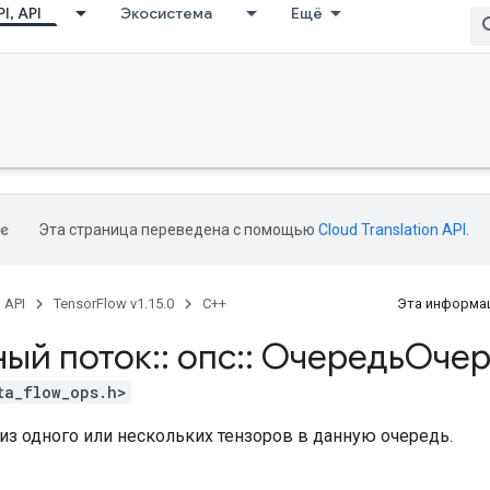
I, API
Экосистема
Ещё
Эта страница переведена с помощью
Cloud Translation API
.
, API
TensorFlow v1.15.0
C++
Эта информац
ный поток
::
опс
::
ОчередьОчер
ta_flow_ops.h>
из одного или нескольких тензоров в данную очередь.