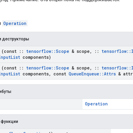
я
Operation
и деструкторы
(const
::
tensorflow
::
Scope
& scope
,
::
tensorflow
::
Input
List
components)
(const
::
tensorflow
::
Scope
& scope
,
::
tensorflow
::
Input
List
components
,
const
Queue
Enqueue
::
Attrs
& attr
ибуты
Operation
 функции