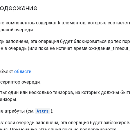
содержание
е компонентов содержат k элементов, которые соответст
данной очереди.
дь заполнена, эта операция будет блокироваться до тех по
н в очередь (или пока не истечет время ожидания_timeout_
объект
области.
ескриптор очереди.
ты: один или несколько тензоров, из которых должны быт
тензоры.
е атрибуты (см.
Attrs
):
s: если очередь заполнена, эта операция будет заблокиров
унд. Примечание. Эта опция пока не поддерживается.