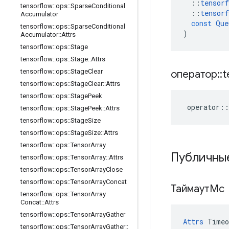
::
tensorf
tensorflow
::
ops
::
Sparse
Conditional
::
tensorf
Accumulator
const
Que
tensorflow
::
ops
::
Sparse
Conditional
)
Accumulator
::
Attrs
tensorflow
::
ops
::
Stage
tensorflow
::
ops
::
Stage
::
Attrs
tensorflow
::
ops
::
Stage
Clear
оператор
::
t
tensorflow
::
ops
::
Stage
Clear
::
Attrs
tensorflow
::
ops
::
Stage
Peek
operator
::
tensorflow
::
ops
::
Stage
Peek
::
Attrs
tensorflow
::
ops
::
Stage
Size
tensorflow
::
ops
::
Stage
Size
::
Attrs
tensorflow
::
ops
::
Tensor
Array
Публичны
tensorflow
::
ops
::
Tensor
Array
::
Attrs
tensorflow
::
ops
::
Tensor
Array
Close
tensorflow
::
ops
::
Tensor
Array
Concat
ТаймаутМс
tensorflow
::
ops
::
Tensor
Array
Concat
::
Attrs
tensorflow
::
ops
::
Tensor
Array
Gather
Attrs
 Timeo
tensorflow
::
ops
::
Tensor
Array
Gather
::