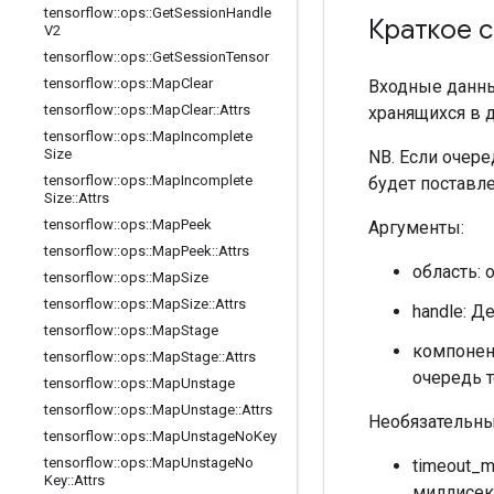
tensorflow
::
ops
::
Get
Session
Handle
Краткое 
V2
tensorflow
::
ops
::
Get
Session
Tensor
tensorflow
::
ops
::
Map
Clear
Входные данны
tensorflow
::
ops
::
Map
Clear
::
Attrs
хранящихся в 
tensorflow
::
ops
::
Map
Incomplete
Size
NB. Если очере
tensorflow
::
ops
::
Map
Incomplete
будет поставле
Size
::
Attrs
tensorflow
::
ops
::
Map
Peek
Аргументы:
tensorflow
::
ops
::
Map
Peek
::
Attrs
область: 
tensorflow
::
ops
::
Map
Size
tensorflow
::
ops
::
Map
Size
::
Attrs
handle: Д
tensorflow
::
ops
::
Map
Stage
компонен
tensorflow
::
ops
::
Map
Stage
::
Attrs
очередь 
tensorflow
::
ops
::
Map
Unstage
tensorflow
::
ops
::
Map
Unstage
::
Attrs
Необязательны
tensorflow
::
ops
::
Map
Unstage
No
Key
tensorflow
::
ops
::
Map
Unstage
No
timeout_m
Key
::
Attrs
миллисек