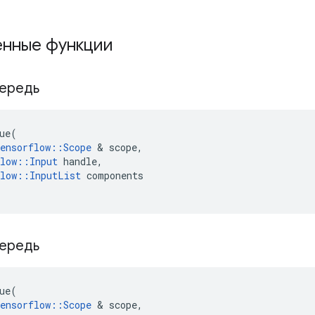
нные функции
ередь
ue
(
ensorflow
::
Scope
&
scope
,
low
::
Input
handle
,
low
::
InputList
components
ередь
ue
(
ensorflow
::
Scope
&
scope
,