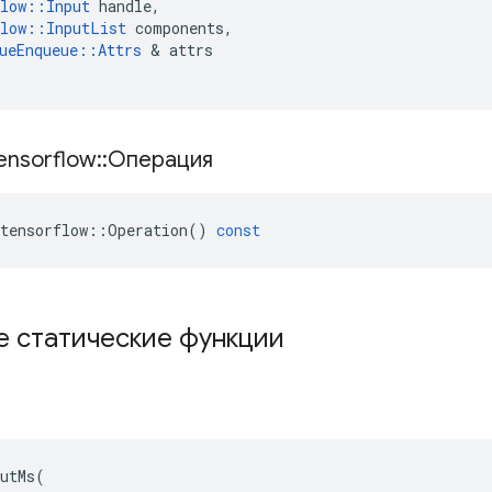
low
::
Input
handle
,
low
::
InputList
components
,
ueEnqueue
::
Attrs
&
attrs
ensorflow
::
Операция
tensorflow
::
Operation
()
const
е статические функции
utMs(
