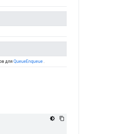
ов для
QueueEnqueue
.