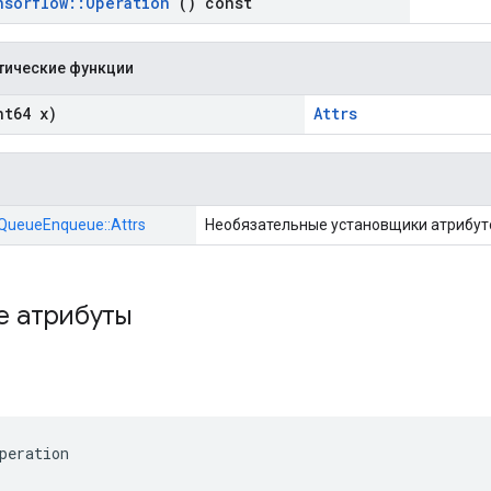
nsorflow
::
Operation
() const
тические функции
t64 x)
Attrs
::QueueEnqueue::Attrs
Необязательные установщики атрибут
е атрибуты
peration