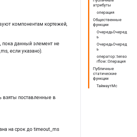
Публичные
атрибуты
операция
Общественные
вуют компонентам кортежей,
функции
ОчередьОчеред
ь
р, пока данный элемент не
ОчередьОчеред
ь
ms, если указано).
оператор::tenso
rflow::Операция
Публичные
статические
функции
ТаймаутМс
ь взяты поставленные в
ана на срок до timeout_ms