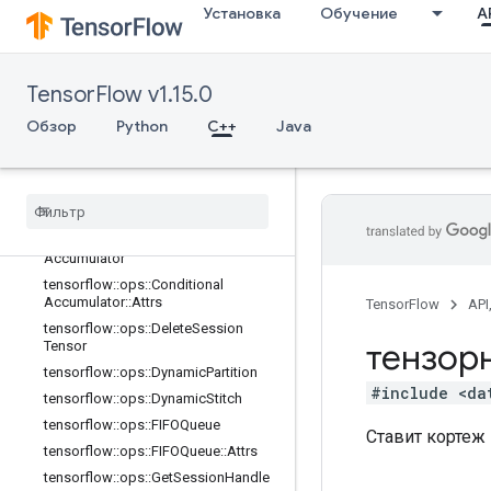
Установка
Обучение
AP
tensorflow::ops::BarrierClose
tensorflow::ops::BarrierClose::Attrs
tensorflow::ops::BarrierIncompleteSi
TensorFlow v1.15.0
ze
tensorflow::ops::BarrierInsertMany
Обзор
Python
C++
Java
tensorflow::ops::BarrierReadySize
tensorflow
::
ops
::
Barrier
Take
Many
tensorflow
::
ops
::
Barrier
Take
Many
::
Attrs
tensorflow
::
ops
::
Conditional
Accumulator
tensorflow
::
ops
::
Conditional
Accumulator
::
Attrs
TensorFlow
API
tensorflow
::
ops
::
Delete
Session
тензор
Tensor
tensorflow
::
ops
::
Dynamic
Partition
#include <da
tensorflow
::
ops
::
Dynamic
Stitch
tensorflow
::
ops
::
FIFOQueue
Ставит кортеж 
tensorflow
::
ops
::
FIFOQueue
::
Attrs
tensorflow
::
ops
::
Get
Session
Handle