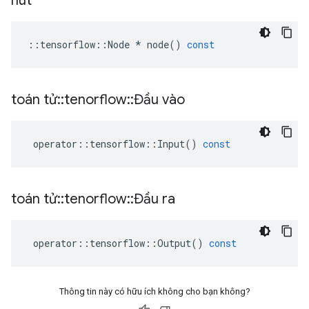
nút
::
tensorflow
::
Node
*
node
()
const
toán tử
::
tenorflow
::
Đầu vào
operator
::
tensorflow
::
Input
()
const
toán tử
::
tenorflow
::
Đầu ra
operator
::
tensorflow
::
Output
()
const
Thông tin này có hữu ích không cho bạn không?