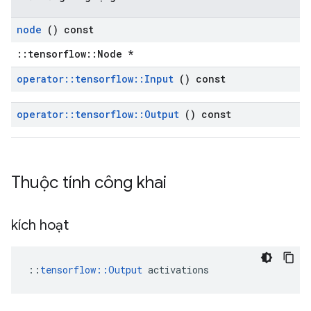
node
() const
::tensorflow::Node *
operator
::
tensorflow
::
Input
() const
operator
::
tensorflow
::
Output
() const
Thuộc tính công khai
kích hoạt
::
tensorflow::Output
 activations