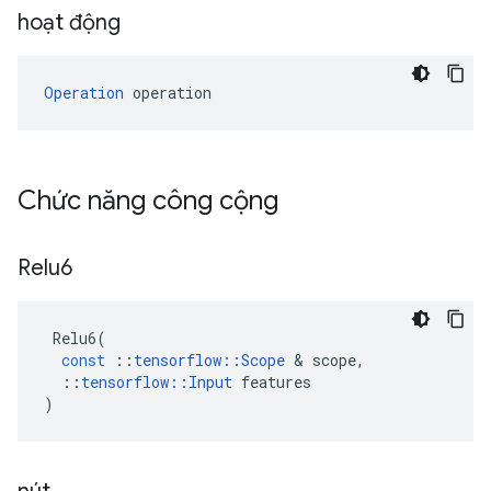
hoạt động
Operation
 operation
Chức năng công cộng
Relu6
Relu6
(
const
::
tensorflow
::
Scope
&
scope
,
::
tensorflow
::
Input
features
)