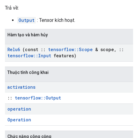
Trả về:
Output
: Tenxor kích hoạt.
Hàm tạo và hàm hủy
Relu6
(const
::
tensorflow
::
Scope
& scope
,
::
tensorflow
::
Input
features)
Thuộc tính công khai
activations
::
tensorflow::Output
operation
Operation
Chức năng công cộng