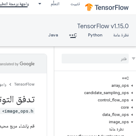
تثبيت
التعلُّم
واجهة برمجة التطب
TensorFlow v1.15.0
نظرة عامة
Python
C++
Java
C++
TensorFlow
واجه
array
_
ops
candidate
_
sampling
_
ops
تدفق التوت
control
_
flow
_
ops
core
 <image_ops.h>
data
_
flow
_
ops
image
_
ops
قم بإنشاء مربع محي
نظرة عامّة