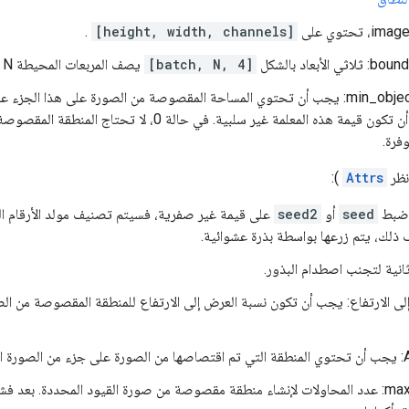
تحتوي على
[height, width, channels]
.
لأبعاد بالشكل
[batch, N, 4]
يصف المربعات المحيطة N المرتبطة بالصورة.
min_object_covered: يجب أن تحتوي المساحة المقصوصة من الصورة على هذا الج
متوفر. يجب أن تكون قيمة هذه المعلمة غير سلبية. في حالة 0،
فرة.
انظر
Attrs
):
م ضبط
seed
أو
seed2
على قيمة غير صفرية، فسيتم تصنيف مولد الأرقام ا
 ذلك، يتم زرعها بواسطة بذرة عشوائية.
لى الارتفاع: يجب أن تكون نسبة العرض إلى الارتفاع للمنطقة المقصوصة من ال
النطاق.
قيود المحددة. بعد فشل