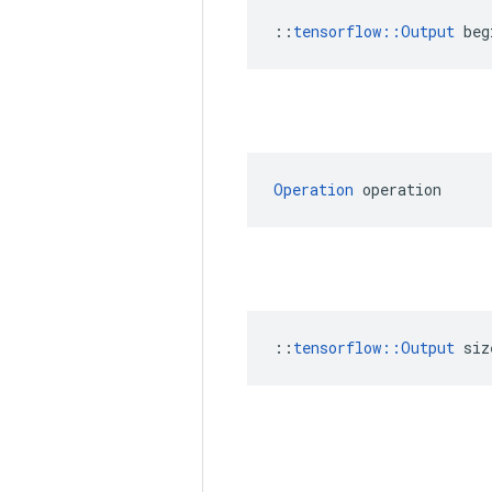
::
tensorflow::Output
 beg
Operation
 operation
::
tensorflow::Output
 siz