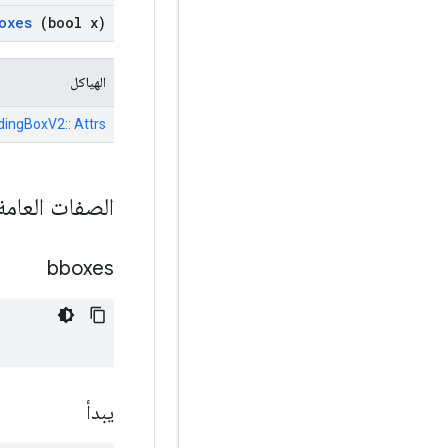
oxes
(bool x)
الهياكل
dingBoxV2:: Attrs
الصفات العام
bboxes
يبدأ