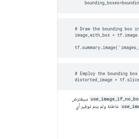
        bounding_boxes=boundi
    # Draw the bounding box in
    image_with_box = tf.image
                              
    tf.summary.image('images_
    # Employ the bounding box 
    distorted_image = tf.slic
use_image_if_no_bo
سيفترض
use_im
خاطئة ولم يتم توفير أي