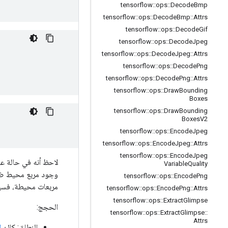
tensorflow
::
ops
::
Decode
Bmp
tensorflow
::
ops
::
Decode
Bmp
::
Attrs
tensorflow
::
ops
::
Decode
Gif
tensorflow
::
ops
::
Decode
Jpeg
tensorflow
::
ops
::
Decode
Jpeg
::
Attrs
tensorflow
::
ops
::
Decode
Png
tensorflow
::
ops
::
Decode
Png
::
Attrs
tensorflow
::
ops
::
Draw
Bounding
Boxes
tensorflow
::
ops
::
Draw
Bounding
Boxes
V2
tensorflow
::
ops
::
Encode
Jpeg
tensorflow
::
ops
::
Encode
Jpeg
::
Attrs
tensorflow
::
ops
::
Encode
Jpeg
لاحظ أنه في حالة ع
Variable
Quality
وجود مربع محيط ضمن
tensorflow
::
ops
::
Encode
Png
مربعات محيطة، فسي
tensorflow
::
ops
::
Encode
Png
::
Attrs
tensorflow
::
ops
::
Extract
Glimpse
الحجج:
tensorflow
::
ops
::
Extract
Glimpse
::
Attrs
النطاق: كائن
ا