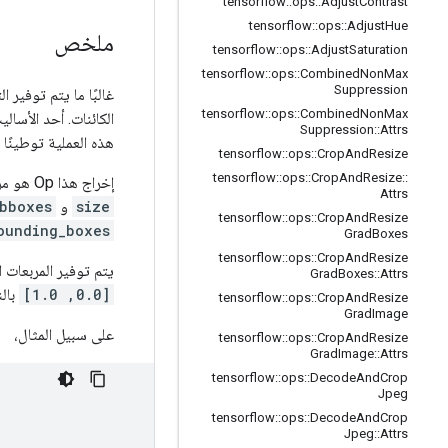
tensorflow
::
ops
::
Adjust
Contrast
tensorflow
::
ops
::
Adjust
Hue
ملخص
tensorflow
::
ops
::
Adjust
Saturation
tensorflow
::
ops
::
Combined
Non
Max
Suppression
غالبًا ما يتم توفير
tensorflow
::
ops
::
Combined
Non
Max
الكائنات. أحد الأسا
Suppression
::
Attrs
هذه العملية توطينًا 
tensorflow
::
ops
::
Crop
And
Resize
tensorflow
::
ops
::
Crop
And
Resize
::
إخراج هذا Op هو مربع محيط واحد يمكن استخدامه لاقتصاص الصورة الأصلية. يتم إرجاع الإخراج على هيئة 3 موترات:
Attrs
size
و
bboxes
tensorflow
::
ops
::
Crop
And
Resize
ounding_boxes
Grad
Boxes
tensorflow
::
ops
::
Crop
And
Resize
يتم توفير المربعات 
Grad
Boxes
::
Attrs
[0.0, 1.0]
بالن
tensorflow
::
ops
::
Crop
And
Resize
Grad
Image
على سبيل المثال،
tensorflow
::
ops
::
Crop
And
Resize
Grad
Image
::
Attrs
tensorflow
::
ops
::
Decode
And
Crop
Jpeg
tensorflow
::
ops
::
Decode
And
Crop
Jpeg
::
Attrs