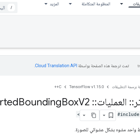
يقات
المنظومة المتكاملة
المزيد
/
تمت ترجمة هذه الصفحة بواسطة
Cloud Translation API‏
.
ة برمجة التطبيقات
TensorFlow v1.15.0
C++
ر
::
العمليات
::
Sample
V2
Box
Bounding
rted
#include
ط واحد مشوه بشكل عشوائي للصورة.