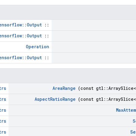
ensorflow::Output
::
ensorflow::Output
::
Operation
ensorflow::Output
::
trs
Area
Range
(const gtl
::
Array
Slice<
trs
Aspect
Ratio
Range
(const gtl
::
Array
Slice<
trs
Max
Attem
trs
S
trs
Se