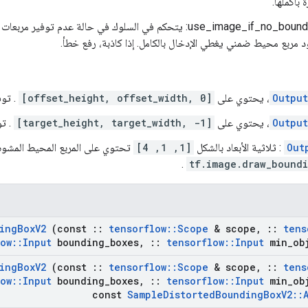
 بأكملها.
use_image_if_no_bounding_boxes: يتحكم في السلوك في حالة عدم تو
مربع محيط ضمني يغطي الإدخال بالكامل. إذا كاذبة، رفع خطأ.
Output
[offset_height, offset_width, 0]
. تو
Output
[target_height, target_width, -1]
. ت
Out
: ثلاثية الأبعاد بالشكل
[1, 1, 4]
تحتوي على المربع المحيط المشوه.
.
tf.image.draw_bound
ing
Box
V2
(const
::
tensorflow
::
Scope
& scope
,
::
tens
low
::
Input
bounding
_
boxes
,
::
tensorflow
::
Input
min
_
ob
ing
Box
V2
(const
::
tensorflow
::
Scope
& scope
,
::
tens
low
::
Input
bounding
_
boxes
,
::
tensorflow
::
Input
min
_
ob
const
Sample
Distorted
Bounding
Box
V2
::