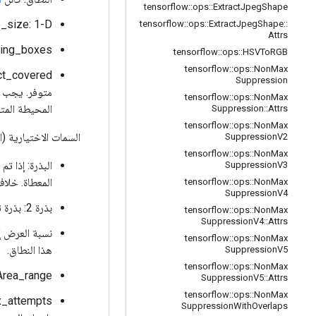
tensorflow
::
ops
::
Extract
Jpeg
Shape
image_size: 1-D، 
tensorflow
::
ops
::
Extract
Jpeg
Shape
::
Attrs
bounding_boxes: ثلاثي ا
tensorflow
::
ops
::
HSVTo
RGB
tensorflow
::
ops
::
Non
Max
Suppression
tensorflow
::
ops
::
Non
Max
المحيطة المتو
Suppression
::
Attrs
tensorflow
::
ops
::
Non
Max
السمات الاختيارية (
Suppression
V2
tensorflow
::
ops
::
Non
Max
البذرة: إذا ت
Suppression
V3
المعطاة. خلاف
tensorflow
::
ops
::
Non
Max
Suppression
V4
بذرة 2: بذرة ثانية لتجنب اصطدام البذور.
tensorflow
::
ops
::
Non
Max
Suppression
V4
::
Attrs
نسبة العرض إ
tensorflow
::
ops
::
Non
Max
هذا النطاق.
Suppression
V5
tensorflow
::
ops
::
Non
Max
Area_range: يجب أن تحتوي المنطقة التي تم اقتصاصها من الصورة على جزء من الصورة المتوفرة ضمن هذا 
Suppression
V5
::
Attrs
tensorflow
::
ops
::
Non
Max
max_attempts: عدد المحاولات لإنشاء منطقة مقصوصة من صورة ال
Suppression
With
Overlaps