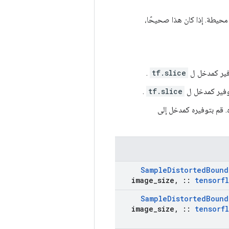
فير مربعات محيطة. إذا كان هذا صحيحًا،
فير كمدخل ل
tf.slice
.
وفير كمدخل ل
tf.slice
.
 قم بتوفيره كمدخل إلى
Sample
Distorted
Bound
image
_
size
,
::
tensorf
Sample
Distorted
Bound
image
_
size
,
::
tensorf