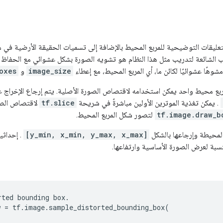
 التعليقات التوضيحية للمربع المحيط بالإضافة إلى تسميات الحقيقة الأرضية في 
ليب الشائعة لتدريب مثل هذا النظام هو تشويه الصورة بشكل عشوائي مع الحفاظ
مشوهًا عشوائيًا لكائن ما، أي المربع المحيط، مع إعطاء
image_size
و
oxes
. يمكن تغذية الموترين الأولين مباشرةً في شريحة
tf.slice
لاقتصاص الصور
tf.image.draw_b
لتصور شكل المربع المحيط.
المحيطة وإرجاعها بالشكل
[y_min, x_min, y_max, x_max]
. إحداثي
سبة لعرض الصورة الأساسية وارتفاعها.
ted bounding box.

 = tf.image.sample_distorted_bounding_box(
