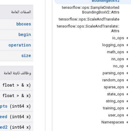
Bounding
Box
V2
tensorflow
::
ops
::
Sample
Distorted
الصفات العامة
Bounding
Box
V2
::
Attrs
tensorflow
::
ops
::
Scale
And
Translate
bboxes
tensorflow
::
ops
::
Scale
And
Translate
::
Attrs
begin
io
_
ops
operation
logging
_
ops
math
_
ops
size
nn
_
ops
no
_
op
وظائف ثابتة العامة
parsing
_
ops
random
_
ops
 float > & x)
sparse
_
ops
state
_
ops
 float > & x)
string
_
ops
pts
(int64 x)
training
_
ops
user
_
ops
eed
(int64 x)
Namespaces
ed2
(int64 x)