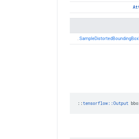
At
.
SampleDistortedBoundingBo
::
tensorflow::Output
 bbo