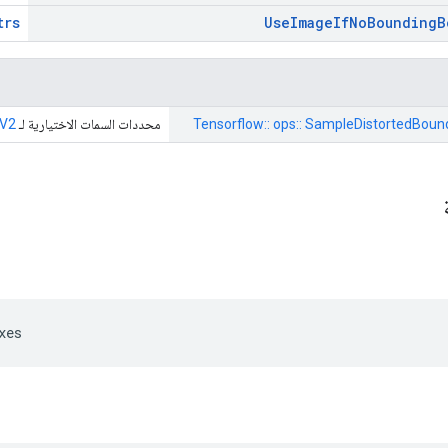
trs
Use
Image
If
No
Bounding
B
Tensorflow:: ops:: SampleDistortedBoun
محددات السمات الاختيارية لـ
xV2
ة
xes