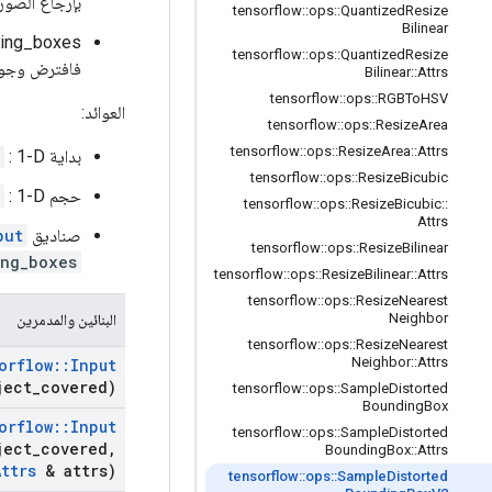
بإرجاع الصورة
tensorflow
::
ops
::
Quantized
Resize
Bilinear
tensorflow
::
ops
::
Quantized
Resize
فافترض وجود 
Bilinear
::
Attrs
tensorflow
::
ops
::
RGBTo
HSV
العوائد:
tensorflow
::
ops
::
Resize
Area
tensorflow
::
ops
::
Resize
Area
::
Attrs
بداية
: 1-D، يحتوي على
tensorflow
::
ops
::
Resize
Bicubic
حجم
: 1-D، يحتوي على
tensorflow
::
ops
::
Resize
Bicubic
::
Attrs
صناديق
put
tensorflow
::
ops
::
Resize
Bilinear
ing_boxes
tensorflow
::
ops
::
Resize
Bilinear
::
Attrs
tensorflow
::
ops
::
Resize
Nearest
Neighbor
البنائين والمدمرين
tensorflow
::
ops
::
Resize
Nearest
Neighbor
::
Attrs
orflow
::
Input
ject
_
covered)
tensorflow
::
ops
::
Sample
Distorted
Bounding
Box
orflow
::
Input
tensorflow
::
ops
::
Sample
Distorted
ject
_
covered
,
Bounding
Box
::
Attrs
Attrs
& attrs)
tensorflow
::
ops
::
Sample
Distorted