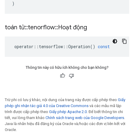
)
toán tử
::
tenorflow
::
Hoạt động
operator
::
tensorflow
::
Operation
()
const
Thông tin này có hữu ích không cho bạn không?
Trừ phi có lưu ý khác, nội dung của trang này được cấp phép theo
Giấy
phép ghi nhận tác giả 4.0 của Creative Commons
và các mẫu mã lập
trình được cấp phép theo
Giấy phép Apache 2.0
. Để biết thông tin chi
tiết, vui lòng tham khảo
Chính sách trang web của Google Developers
.
Java là nhãn hiệu đã đăng ký của Oracle và/hoặc các đơn vị liên kết với
Oracle.