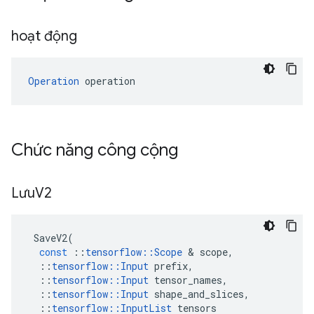
hoạt động
Operation
 operation
Chức năng công cộng
Lưu
V2
SaveV2
(
const
::
tensorflow
::
Scope
&
scope
,
::
tensorflow
::
Input
prefix
,
::
tensorflow
::
Input
tensor_names
,
::
tensorflow
::
Input
shape_and_slices
,
::
tensorflow
::
InputList
tensors