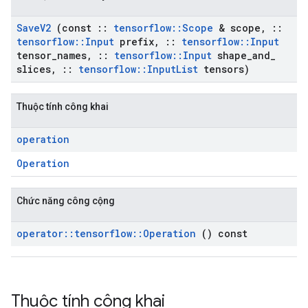
Save
V2
(const
::
tensorflow
::
Scope
& scope
,
::
tensorflow
::
Input
prefix
,
::
tensorflow
::
Input
tensor
_
names
,
::
tensorflow
::
Input
shape
_
and
_
slices
,
::
tensorflow
::
Input
List
tensors)
Thuộc tính công khai
operation
Operation
Chức năng công cộng
operator
::
tensorflow
::
Operation
() const
Thuộc tính công khai