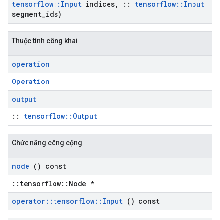
tensorflow
::
Input
indices
,
::
tensorflow
::
Input
segment
_
ids)
Thuộc tính công khai
operation
Operation
output
::
tensorflow::Output
Chức năng công cộng
node
() const
::tensorflow::Node *
operator
::
tensorflow
::
Input
() const