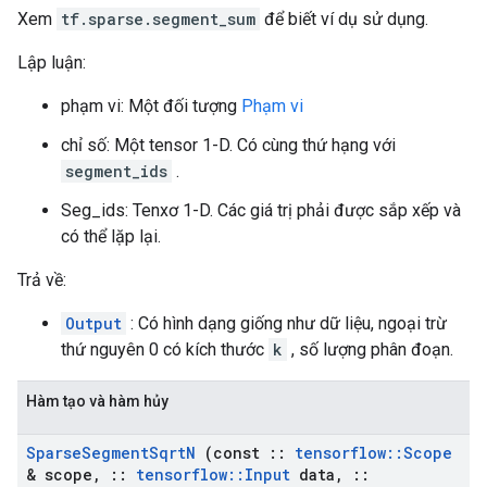
Xem
tf.sparse.segment_sum
để biết ví dụ sử dụng.
Lập luận:
phạm vi: Một đối tượng
Phạm vi
chỉ số: Một tensor 1-D. Có cùng thứ hạng với
segment_ids
.
Seg_ids: Tenxơ 1-D. Các giá trị phải được sắp xếp và
có thể lặp lại.
Trả về:
Output
: Có hình dạng giống như dữ liệu, ngoại trừ
thứ nguyên 0 có kích thước
k
, số lượng phân đoạn.
Hàm tạo và hàm hủy
Sparse
Segment
Sqrt
N
(const
::
tensorflow
::
Scope
& scope
,
::
tensorflow
::
Input
data
,
::