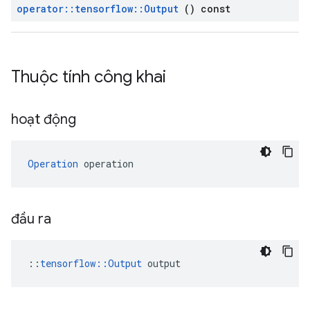
operator
::
tensorflow
::
Output
() const
Thuộc tính công khai
hoạt động
Operation
 operation
đầu ra
::
tensorflow::Output
 output