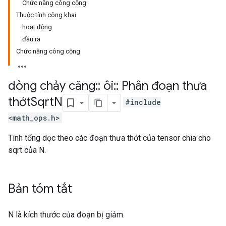
Chức năng công cộng
Thuộc tính công khai
hoạt động
đầu ra
Chức năng công cộng
dòng chảy căng
::
ôi
::
Phân đoạn thưa
thớt
Sqrt
N
#include
<math_ops.h>
Tính tổng dọc theo các đoạn thưa thớt của tensor chia cho
sqrt của N.
Bản tóm tắt
N là kích thước của đoạn bị giảm.