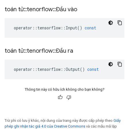
toán tử
::
tenorflow
::
Đầu vào
operator
::
tensorflow
::
Input
()
const
toán tử
::
tenorflow
::
Đầu ra
operator
::
tensorflow
::
Output
()
const
Thông tin này có hữu ích không cho bạn không?
Trừ phi có lưu ý khác, nội dung của trang này được cấp phép theo
Giấy
phép ghi nhận tác giả 4.0 của Creative Commons
và các mẫu mã lập