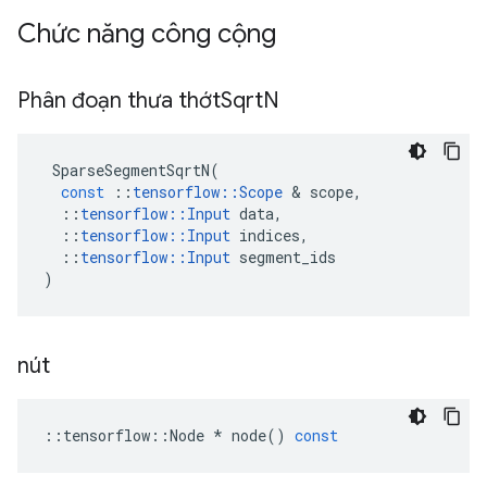
Chức năng công cộng
Phân đoạn thưa thớt
Sqrt
N
SparseSegmentSqrtN
(
const
::
tensorflow
::
Scope
&
scope
,
::
tensorflow
::
Input
data
,
::
tensorflow
::
Input
indices
,
::
tensorflow
::
Input
segment_ids
)
nút
::
tensorflow
::
Node
*
node
()
const