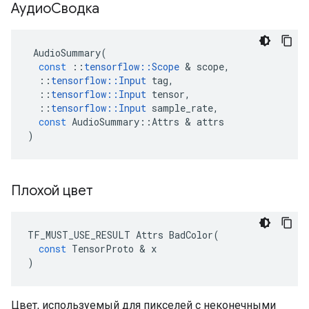
АудиоСводка
AudioSummary
(
const
::
tensorflow
::
Scope
&
scope
,
::
tensorflow
::
Input
tag
,
::
tensorflow
::
Input
tensor
,
::
tensorflow
::
Input
sample_rate
,
const
AudioSummary
::
Attrs
&
attrs
)
Плохой цвет
TF_MUST_USE_RESULT
Attrs
BadColor
(
const
TensorProto
&
x
)
Цвет, используемый для пикселей с неконечными