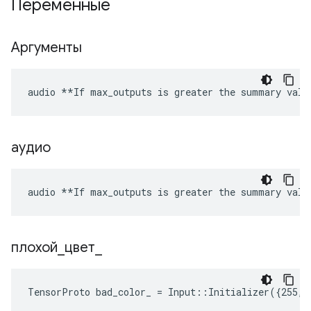
Переменные
Аргументы
audio **If max_outputs is greater the summary valu
аудио
audio **If max_outputs is greater the summary valu
плохой
_
цвет
_
TensorProto bad_color_ = Input::Initializer({255, 