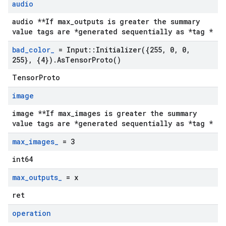
audio
audio **If max_outputs is greater the summary
value tags are *generated sequentially as *tag *
bad
_
color
_
= Input
::
Initializer(
{255
,
0
,
0
,
255}
,
{4})
.
As
Tensor
Proto(
)
TensorProto
image
image **If max_images is greater the summary
value tags are *generated sequentially as *tag *
max
_
images
_
= 3
int64
max
_
outputs
_
= x
ret
operation