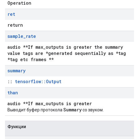
Operation
ret
return
sample
_
rate
audio **If max_outputs is greater the summary
value tags are *generated sequentially as *tag
*tag etc frames **
summary
::
tensorflow::Output
than
audio **If max_outputs is greater
Summary
Выводит буфер протокола
со звуком.
Функции