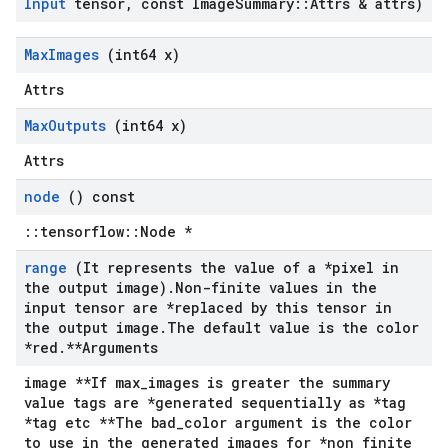
Input
tensor
,
const Image
Summary
::
Attrs & attrs)
Max
Images
(int64 x)
Attrs
Max
Outputs
(int64 x)
Attrs
node
() const
::tensorflow::Node *
range
(It represents the value of a *pixel in
the output image)
.
Non-finite values in the
input tensor are *replaced by this tensor in
the output image
.
The default value is the color
*red
.
**Arguments
image **If max_images is greater the summary
value tags are *generated sequentially as *tag
*tag etc **The bad_color argument is the color
to use in the generated images for *non finite