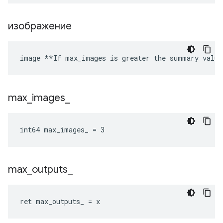
изображение
image **If max_images is greater the summary value
max
_
images
_
int64 max_images_ = 3
max
_
outputs
_
ret max_outputs_ = x