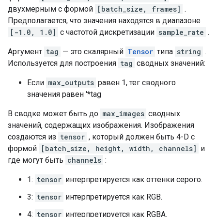
двухмерным с формой
[batch_size, frames]
.
Предполагается, что значения находятся в диапазоне
[-1.0, 1.0]
с частотой дискретизации
sample_rate
.
Аргумент
tag
— это скалярный
Tensor
типа
string
.
Используется для построения
tag
сводных значений:
Если
max_outputs
равен 1, тег сводного
значения равен '*tag
В сводке может быть до
max_images
сводных
значений, содержащих изображения. Изображения
создаются из
tensor
, который должен быть 4-D с
формой
[batch_size, height, width, channels]
и
где могут быть
channels
:
1:
tensor
интерпретируется как оттенки серого.
3:
tensor
интерпретируется как RGB.
4:
tensor
интерпретируется как RGBA.