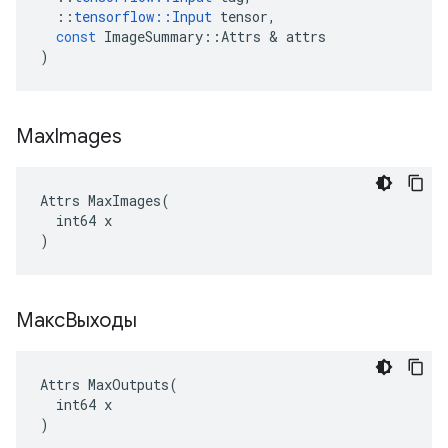
::
tensorflow
::
Input
tensor
,
const
ImageSummary
::
Attrs
&
attrs
)
Max
Images
Attrs MaxImages(

  int64 x

)
МаксВыходы
Attrs MaxOutputs(

  int64 x

)