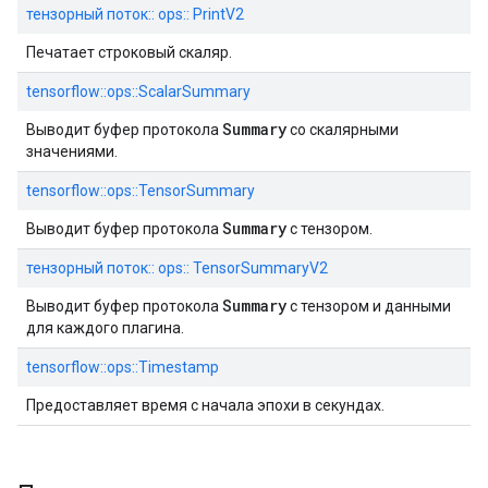
тензорный поток:: ops:: PrintV2
Печатает строковый скаляр.
tensorflow::ops::ScalarSummary
Summary
Выводит буфер протокола
со скалярными
значениями.
tensorflow::ops::TensorSummary
Summary
Выводит буфер протокола
с тензором.
тензорный поток:: ops:: TensorSummaryV2
Summary
Выводит буфер протокола
с тензором и данными
для каждого плагина.
tensorflow::ops::Timestamp
Предоставляет время с начала эпохи в секундах.