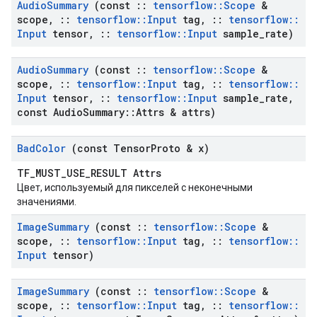
Audio
Summary
(const
::
tensorflow
::
Scope
&
scope
,
::
tensorflow
::
Input
tag
,
::
tensorflow
::
Input
tensor
,
::
tensorflow
::
Input
sample
_
rate)
Audio
Summary
(const
::
tensorflow
::
Scope
&
scope
,
::
tensorflow
::
Input
tag
,
::
tensorflow
::
Input
tensor
,
::
tensorflow
::
Input
sample
_
rate
,
const Audio
Summary
::
Attrs & attrs)
Bad
Color
(const Tensor
Proto & x)
TF_MUST_USE_RESULT Attrs
Цвет, используемый для пикселей с неконечными
значениями.
Image
Summary
(const
::
tensorflow
::
Scope
&
scope
,
::
tensorflow
::
Input
tag
,
::
tensorflow
::
Input
tensor)
Image
Summary
(const
::
tensorflow
::
Scope
&
scope
,
::
tensorflow
::
Input
tag
,
::
tensorflow
::