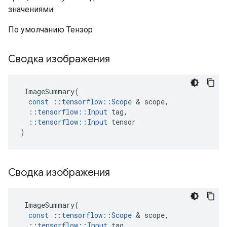
значениями.
По умолчанию Тензор
Сводка изображения
ImageSummary
(
const
::
tensorflow
::
Scope
&
scope
,
::
tensorflow
::
Input
tag
,
::
tensorflow
::
Input
tensor
)
Сводка изображения
ImageSummary
(
const
::
tensorflow
::
Scope
&
scope
,
::
tensorflow
::
Input
tag
,