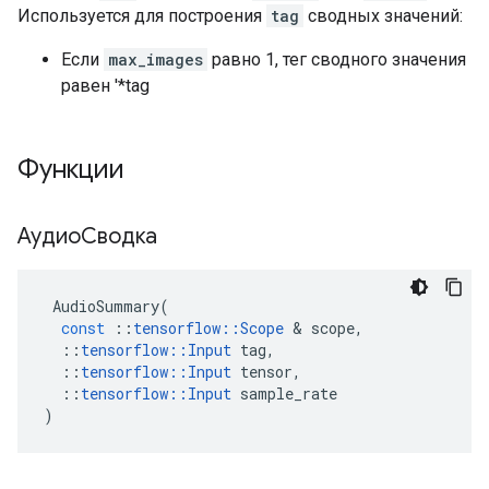
Используется для построения
tag
сводных значений:
Если
max_images
равно 1, тег сводного значения
равен '*tag
Функции
АудиоСводка
AudioSummary
(
const
::
tensorflow
::
Scope
&
scope
,
::
tensorflow
::
Input
tag
,
::
tensorflow
::
Input
tensor
,
::
tensorflow
::
Input
sample_rate
)