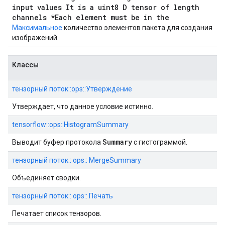
input values It is a uint8 D tensor of length
channels *Each element must be in the
Максимальное
количество элементов пакета для создания
изображений.
Классы
тензорный поток::ops::Утверждение
Утверждает, что данное условие истинно.
tensorflow::ops::HistogramSummary
Summary
Выводит буфер протокола
с гистограммой.
тензорный поток:: ops:: MergeSummary
Объединяет сводки.
тензорный поток:: ops:: Печать
Печатает список тензоров.