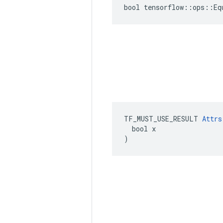
bool tensorflow::ops::Eq
TF_MUST_USE_RESULT 
Attrs
  bool x

)