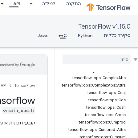
התקנה
למידה
API
tensorflow::ops::Bincount
tensorflow::ops::Bucketize
tensorflow::ops::Cast
TensorFlow v1.15.0
tensorflow::ops::Cast::Attrs
סקירה כללית
Python
C++
Java
tensorflow::ops::Ceil
tensorflow
::
ops
::
Clip
By
Value
tensorflow
::
ops
::
Compare
And
Bitpack
tensorflow
::
ops
::
Complex
tensorflow
::
ops
::
Complex
::
Attrs
tensorflow
::
ops
::
Complex
Abs
tensorflow
::
ops
::
Complex
Abs
::
Attrs
API
TensorFlow
tensorflow
::
ops
::
Conj
nsorflow
tensorflow
::
ops
::
Cos
tensorflow
::
ops
::
Cosh
<math_ops.h>
tensorflow
::
ops
::
Cross
קובעי תכונות אופצ
tensorflow
::
ops
::
Cumprod
tensorflow
::
ops
::
Cumprod
::
Attrs
tensorflow
::
ops
::
Cumsum