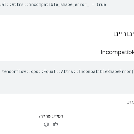
ual::Attrs::incompatible_shape_error_ = true
בוריים
Incompatibl
 tensorflow::ops::Equal::Attrs::IncompatibleShapeError(

ת.
המידע עזר לך?