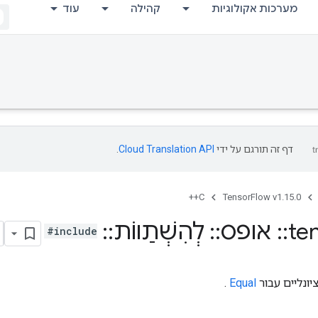
מערכות אקולוגיות
קהילה
עוד
דף זה תורגם על ידי
Cloud Translation API
.
C++
TensorFlow v1.15.0
te
::
אופס
::
לְהִשְׁתַווֹת
::
Attrs
#include
יונליים עבור
Equal
.