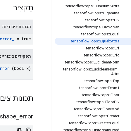
תַקצִיר
tensorflow
::
ops
::
Cumsum
::
Attrs
tensorflow
::
ops
::
Digamma
tensorflow
::
ops
::
Div
תכונות ציבוריות
tensorflow
::
ops
::
Div
No
Nan
tensorflow
::
ops
::
Equal
error
_
= true
tensorflow
::
ops
::
Equal
::
Attrs
tensorflow
::
ops
::
Erf
tensorflow
::
ops
::
Erfc
תפקידים ציבוריים
tensorflow
::
ops
::
Euclidean
Norm
rror
(bool x)
tensorflow
::
ops
::
Euclidean
Norm
::
Attrs
tensorflow
::
ops
::
Exp
tensorflow
::
ops
::
Expm1
tensorflow
::
ops
::
Floor
תכונות ציבו
tensorflow
::
ops
::
Floor
Div
tensorflow
::
ops
::
Floor
Mod
shape
_
error
tensorflow
::
ops
::
Greater
tensorflow
::
ops
::
Greater
Equal
tensorflow
::
ops
::
Histogram
Fixed