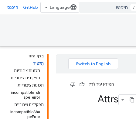
GitHub
/
היכנס
בדף הזה
תַקצִיר
תכונות ציבוריות
תפקידים ציבוריים
המידע עזר לך?
תכונות ציבוריות
incompatible_sh
ape_error_
תפקידים ציבוריים
IncompatibleSha
peError