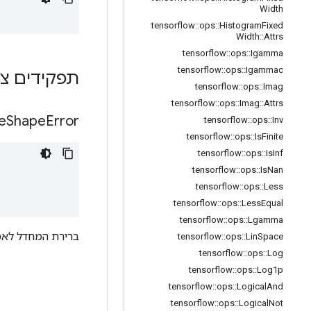
Width
tensorflow
::
ops
::
Histogram
Fixed
Width
::
Attrs
tensorflow
::
ops
::
Igamma
tensorflow
::
ops
::
Igammac
תפקידים צי
tensorflow
::
ops
::
Imag
tensorflow
::
ops
::
Imag
::
Attrs
e
Shape
Error
tensorflow
::
ops
::
Inv
tensorflow
::
ops
::
Is
Finite
tensorflow
::
ops
::
Is
Inf
tensorflow
::
ops
::
Is
Nan
tensorflow
::
ops
::
Less
tensorflow
::
ops
::
Less
Equal
tensorflow
::
ops
::
Lgamma
ברירת המחדל לאמ
tensorflow
::
ops
::
Lin
Space
tensorflow
::
ops
::
Log
tensorflow
::
ops
::
Log1p
tensorflow
::
ops
::
Logical
And
tensorflow
::
ops
::
Logical
Not