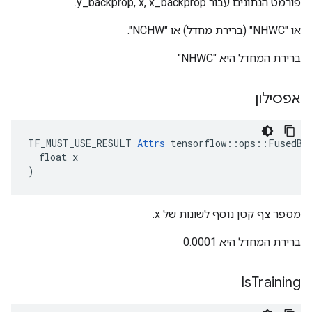
פורמט הנתונים עבור y_backprop, x, x_backprop.
או "NHWC" (ברירת מחדל) או "NCHW".
ברירת המחדל היא "NHWC"
אפסילון
TF_MUST_USE_RESULT 
Attrs
 tensorflow::ops::FusedBat
  float x

)
מספר צף קטן נוסף לשונות של x.
ברירת המחדל היא 0.0001
Is
Training