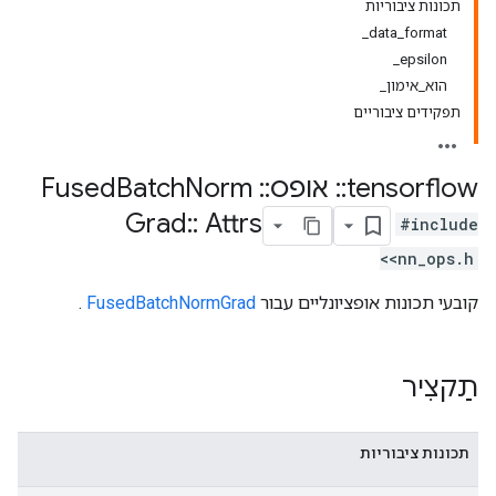
תכונות ציבוריות
data_format_
epsilon_
הוא_אימון_
תפקידים ציבוריים
tensorflow
::
אופס
::
Fused
Norm
Batch
Grad
::
Attrs
#include
<nn_ops.h>
קובעי תכונות אופציונליים עבור
FusedBatchNormGrad
.
תַקצִיר
תכונות ציבוריות