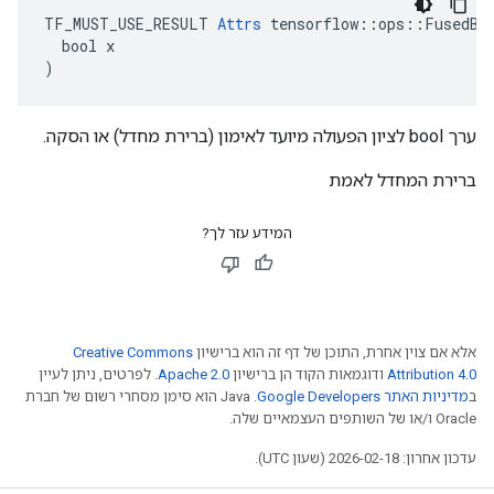
TF_MUST_USE_RESULT 
Attrs
 tensorflow::ops::FusedBat
  bool x

)
ערך bool לציון הפעולה מיועד לאימון (ברירת מחדל) או הסקה.
ברירת המחדל לאמת
המידע עזר לך?
אלא אם צוין אחרת, התוכן של דף זה הוא ברישיון
Creative Commons
Attribution 4.0
ודוגמאות הקוד הן ברישיון
Apache 2.0
. לפרטים, ניתן לעיין
ב
מדיניות האתר Google Developers‏
.‏ Java הוא סימן מסחרי רשום של חברת
Oracle ו/או של השותפים העצמאיים שלה.
עדכון אחרון: 2026-02-18 (שעון UTC).