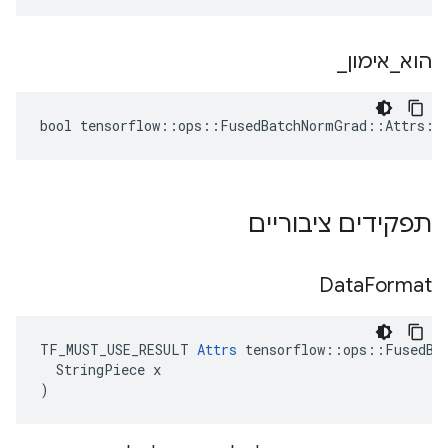
הוא
_
אימון
_
bool tensorflow::ops::FusedBatchNormGrad::Attrs::
תפקידים ציבוריים
Data
Format
TF_MUST_USE_RESULT 
Attrs
 tensorflow::ops::FusedBat
  StringPiece x

)