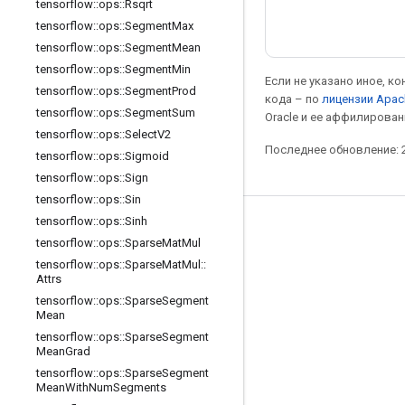
tensorflow
::
ops
::
Rsqrt
tensorflow
::
ops
::
Segment
Max
tensorflow
::
ops
::
Segment
Mean
tensorflow
::
ops
::
Segment
Min
Если не указано иное, к
tensorflow
::
ops
::
Segment
Prod
кода – по
лицензии Apac
tensorflow
::
ops
::
Segment
Sum
Oracle и ее аффилирован
tensorflow
::
ops
::
Select
V2
Последнее обновление: 2
tensorflow
::
ops
::
Sigmoid
tensorflow
::
ops
::
Sign
tensorflow
::
ops
::
Sin
tensorflow
::
ops
::
Sinh
Мы в социальных сетях
tensorflow
::
ops
::
Sparse
Mat
Mul
Блог
tensorflow
::
ops
::
Sparse
Mat
Mul
::
Attrs
Форум
tensorflow
::
ops
::
Sparse
Segment
Mean
GitHub
tensorflow
::
ops
::
Sparse
Segment
Twitter
Mean
Grad
tensorflow
::
ops
::
Sparse
Segment
YouTube
Mean
With
Num
Segments