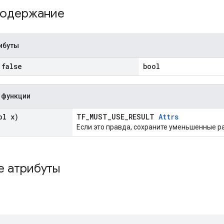
содержание
ибуты
false
bool
 функции
l x)
TF_MUST_USE_RESULT
Attrs
Если это правда, сохраните уменьшенные ра
е атрибуты