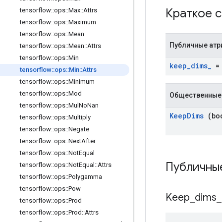
Краткое 
tensorflow
::
ops
::
Max
::
Attrs
tensorflow
::
ops
::
Maximum
tensorflow
::
ops
::
Mean
Публичные атр
tensorflow
::
ops
::
Mean
::
Attrs
tensorflow
::
ops
::
Min
keep
_
dims
_
= 
tensorflow
::
ops
::
Min
::
Attrs
tensorflow
::
ops
::
Minimum
tensorflow
::
ops
::
Mod
Общественные
tensorflow
::
ops
::
Mul
No
Nan
Keep
Dims
(boo
tensorflow
::
ops
::
Multiply
tensorflow
::
ops
::
Negate
tensorflow
::
ops
::
Next
After
tensorflow
::
ops
::
Not
Equal
Публичны
tensorflow
::
ops
::
Not
Equal
::
Attrs
tensorflow
::
ops
::
Polygamma
tensorflow
::
ops
::
Pow
Keep
_
dims
_
tensorflow
::
ops
::
Prod
tensorflow
::
ops
::
Prod
::
Attrs