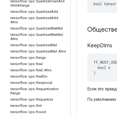
tensorflow
::
ops
::
Quantize
Down
And
bool tensor
Shrink
Range
tensorflow
::
ops
::
Quantized
Add
tensorflow
::
ops
::
Quantized
Add
::
Attrs
Обществе
tensorflow
::
ops
::
Quantized
Mat
Mul
tensorflow
::
ops
::
Quantized
Mat
Mul
::
Attrs
Keep
Dims
tensorflow
::
ops
::
Quantized
Mul
tensorflow
::
ops
::
Quantized
Mul
::
Attrs
tensorflow
::
ops
::
Range
TF_MUST_US
tensorflow
::
ops
::
Real
  bool x

tensorflow
::
ops
::
Real
::
Attrs
)
tensorflow
::
ops
::
Real
Div
tensorflow
::
ops
::
Reciprocal
Если это прав
tensorflow
::
ops
::
Requantization
Range
По умолчанию
tensorflow
::
ops
::
Requantize
tensorflow
::
ops
::
Rint
tensorflow
::
ops
::
Round