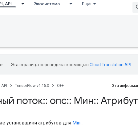
I, API
Экосистема
Ещё
Эта страница переведена с помощью
Cloud Translation API
.
, API
TensorFlow v1.15.0
C++
Эта информац
ный поток
::
опс
::
Мин
::
Атрибу
е установщики атрибутов для
Min
.