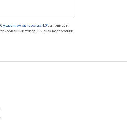
С указанием авторства 4.0"
, а примеры
гистрированный товарный знак корпорации
а
к