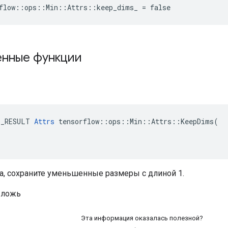
flow::ops::Min::Attrs::keep_dims_ = false
нные функции
E_RESULT 
Attrs
 tensorflow::ops::Min::Attrs::KeepDims(

да, сохраните уменьшенные размеры с длиной 1.
 ложь
Эта информация оказалась полезной?