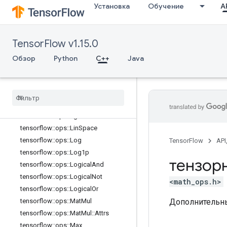
Установка
Обучение
AP
tensorflow::ops::Igammac
tensorflow::ops::Imag
tensorflow::ops::Imag::Attrs
TensorFlow v1.15.0
tensorflow::ops::Inv
tensorflow::ops::IsFinite
Обзор
Python
C++
Java
tensorflow::ops::IsInf
tensorflow
::
ops
::
Is
Nan
tensorflow
::
ops
::
Less
tensorflow
::
ops
::
Less
Equal
tensorflow
::
ops
::
Lgamma
tensorflow
::
ops
::
Lin
Space
tensorflow
::
ops
::
Log
TensorFlow
API
tensorflow
::
ops
::
Log1p
тензор
tensorflow
::
ops
::
Logical
And
tensorflow
::
ops
::
Logical
Not
<math_ops.h>
tensorflow
::
ops
::
Logical
Or
Дополнительны
tensorflow
::
ops
::
Mat
Mul
tensorflow
::
ops
::
Mat
Mul
::
Attrs
tensorflow
::
ops
::
Max