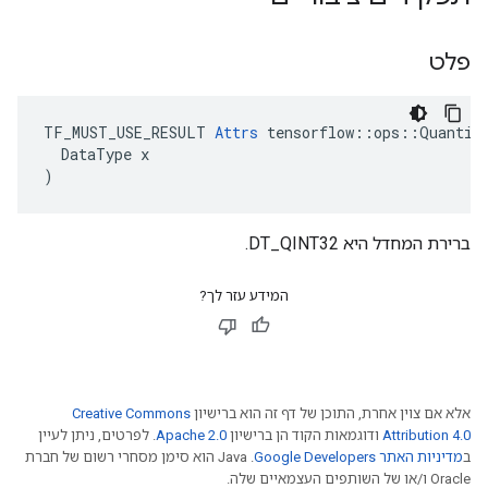
פלט
TF_MUST_USE_RESULT 
Attrs
 tensorflow::ops::Quantize
  DataType x

)
ברירת המחדל היא DT_QINT32.
המידע עזר לך?
אלא אם צוין אחרת, התוכן של דף זה הוא ברישיון
Creative Commons
Attribution 4.0
ודוגמאות הקוד הן ברישיון
Apache 2.0
. לפרטים, ניתן לעיין
ב
מדיניות האתר Google Developers‏
.‏ Java הוא סימן מסחרי רשום של חברת
Oracle ו/או של השותפים העצמאיים שלה.