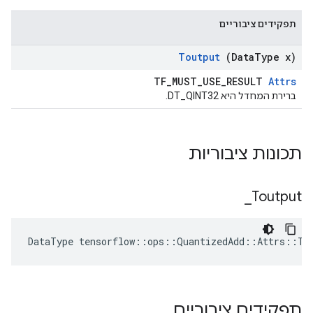
תפקידים ציבוריים
Toutput
(Data
Type x)
TF_MUST_USE_RESULT
Attrs
ברירת המחדל היא DT_QINT32.
תכונות ציבוריות
_
Toutput
DataType tensorflow::ops::QuantizedAdd::Attrs::To
תפקידים ציבוריים