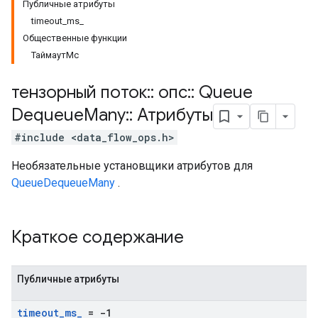
Публичные атрибуты
timeout_ms_
Общественные функции
ТаймаутМс
тензорный поток
::
опс
::
Queue
Dequeue
Many
::
Атрибуты
#include <data_flow_ops.h>
Необязательные установщики атрибутов для
QueueDequeueMany
.
Краткое содержание
Публичные атрибуты
timeout
_
ms
_
= -1