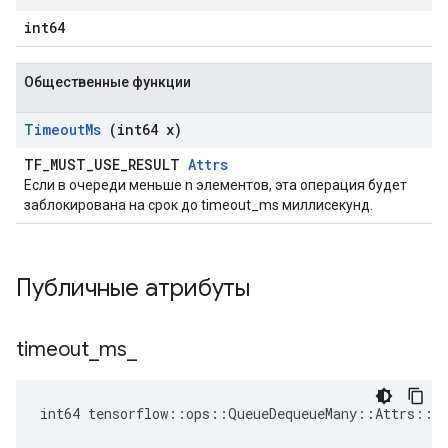
int64
Общественные функции
Timeout
Ms
(int64 x)
TF_MUST_USE_RESULT
Attrs
Если в очереди меньше n элементов, эта операция будет
заблокирована на срок до timeout_ms миллисекунд.
Публичные атрибуты
timeout
_
ms
_
int64 tensorflow::ops::QueueDequeueMany::Attrs::t