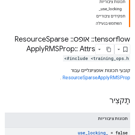
תכונות ציבוריות
use_locking_
תפקידים ציבוריים
השתמש בנעילה
tensorflow
::
אופס
::
Resource
Sparse
Apply
RMSProp
::
Attrs
#include <training_ops.h>
קובעי תכונות אופציונליים עבור
.
ResourceSparseApplyRMSProp
תַקצִיר
תכונות ציבוריות
use
_
locking
_
= false