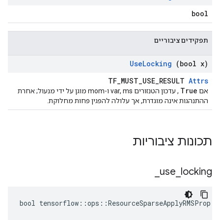
bool
תפקידים ציבוריים
Use
Locking
(bool x)
TF_MUST_USE_RESULT
Attrs
True
אם
, עדכון הטנזורים var, ms ו-mom מוגן על ידי מנעול; אחרת
ההתנהגות אינה מוגדרת, אך עלולה להפגין פחות מחלוקת.
תכונות ציבוריות
_
use
_
locking
bool tensorflow::ops::ResourceSparseApplyRMSProp::