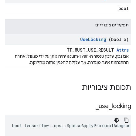
bool
תפקידים ציבוריים
Use
Locking
(bool x)
TF_MUST_USE_RESULT
Attrs
אם נכון, עדכון טנסור ה- var ו-acum יהיה מוגן על ידי מנעול; אחרת
ההתנהגות אינה מוגדרת, אך עלולה להפגין פחות מחלוקת.
תכונות ציבוריות
_
use
_
locking
bool tensorflow::ops::SparseApplyProximalAdagrad::