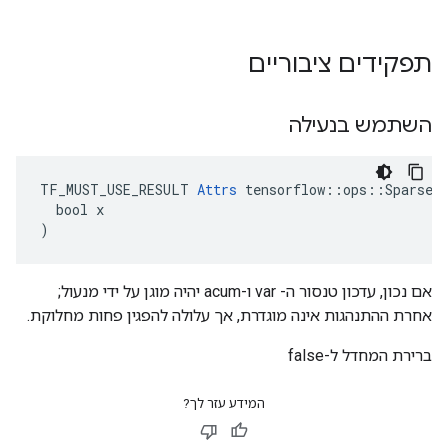
תפקידים ציבוריים
השתמש בנעילה
TF_MUST_USE_RESULT 
Attrs
 tensorflow::ops::SparseAp
  bool x

)
אם נכון, עדכון טנסור ה- var ו-acum יהיה מוגן על ידי מנעול;
אחרת ההתנהגות אינה מוגדרת, אך עלולה להפגין פחות מחלוקת.
ברירת המחדל ל-false
המידע עזר לך?