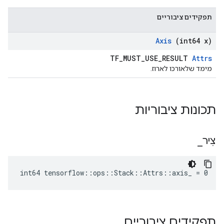
תפקידים ציבוריים
Axis
(int64 x)
TF_MUST_USE_RESULT
Attrs
מימד שלאורכו לארוז.
תכונות ציבוריות
צִיר
_
int64 tensorflow::ops::Stack::Attrs::axis_ = 0
תפקידים ציבוריים