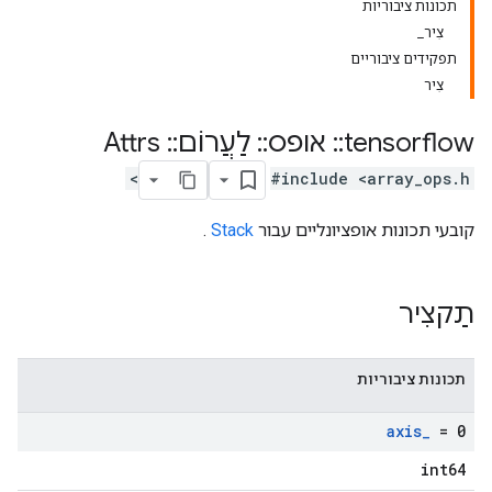
תכונות ציבוריות
צִיר_
תפקידים ציבוריים
צִיר
tensorflow
::
אופס
::
לַעֲרוֹם
::
Attrs
#include <array_ops.h>
קובעי תכונות אופציונליים עבור
Stack
.
תַקצִיר
תכונות ציבוריות
axis
_
= 0
int64