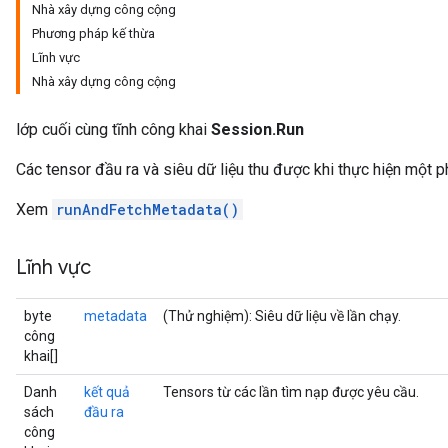
Nhà xây dựng công cộng
Phương pháp kế thừa
Lĩnh vực
Nhà xây dựng công cộng
lớp cuối cùng tĩnh công khai
Session.Run
Các tensor đầu ra và siêu dữ liệu thu được khi thực hiện một p
Xem
runAndFetchMetadata()
Lĩnh vực
byte
metadata
(Thử nghiệm): Siêu dữ liệu về lần chạy.
công
khai[]
Danh
kết quả
Tensors từ các lần tìm nạp được yêu cầu.
sách
đầu ra
công