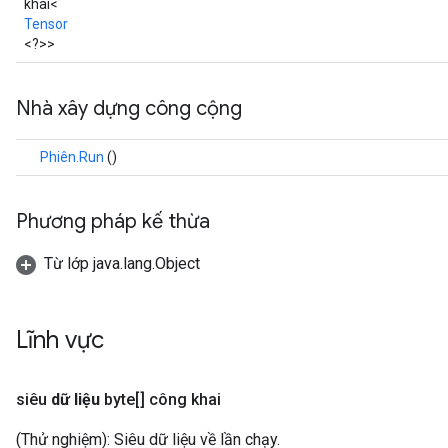
khai<
Tensor
<?>>
Nhà xây dựng công cộng
Phiên.Run
()
Phương pháp kế thừa
Từ lớp java.lang.Object
Lĩnh vực
siêu
dữ liệu
byte[] công khai
(Thử nghiệm): Siêu dữ liệu về lần chạy.