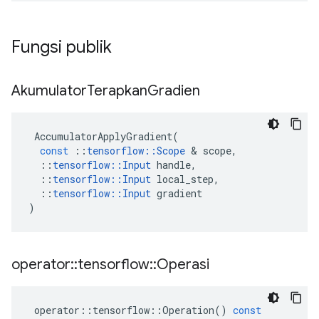
Fungsi publik
Akumulator
Terapkan
Gradien
AccumulatorApplyGradient
(
const
::
tensorflow
::
Scope
&
scope
,
::
tensorflow
::
Input
handle
,
::
tensorflow
::
Input
local_step
,
::
tensorflow
::
Input
gradient
)
operator
::
tensorflow
::
Operasi
operator
::
tensorflow
::
Operation
()
const