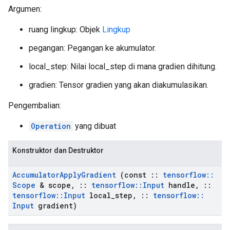
Argumen:
ruang lingkup: Objek
Lingkup
pegangan: Pegangan ke akumulator.
local_step: Nilai local_step di mana gradien dihitung.
gradien: Tensor gradien yang akan diakumulasikan.
Pengembalian:
Operation
yang dibuat
Konstruktor dan Destruktor
Accumulator
Apply
Gradient
(const
::
tensorflow
::
Scope
& scope
,
::
tensorflow
::
Input
handle
,
::
tensorflow
::
Input
local
_
step
,
::
tensorflow
::
Input
gradient)