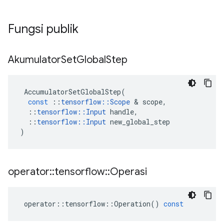
Fungsi publik
Akumulator
Set
Global
Step
AccumulatorSetGlobalStep
(
const
::
tensorflow
::
Scope
&
scope
,
::
tensorflow
::
Input
handle
,
::
tensorflow
::
Input
new_global_step
)
operator
::
tensorflow
::
Operasi
operator
::
tensorflow
::
Operation
()
const