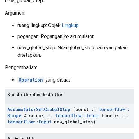
new_global_step.
Argumen:
ruang lingkup: Objek
Lingkup
pegangan: Pegangan ke akumulator.
new_global_step: Nilai global_step baru yang akan
ditetapkan.
Pengembalian:
Operation
yang dibuat
Konstruktor dan Destruktor
Accumulator
Set
Global
Step
(const
::
tensorflow
::
Scope
& scope
,
::
tensorflow
::
Input
handle
,
::
tensorflow
::
Input
new
_
global
_
step)
Atribut publik