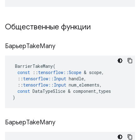
Общественные функции
БарьерTake
Many
BarrierTakeMany
(
const
::
tensorflow
::
Scope
&
scope
,
::
tensorflow
::
Input
handle
,
::
tensorflow
::
Input
num_elements
,
const
DataTypeSlice
&
component_types
)
БарьерTake
Many