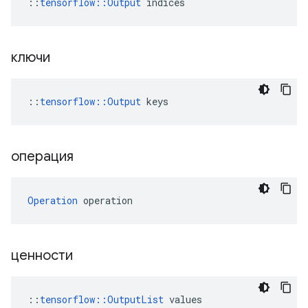
::
tensorflow::Output
 indices
ключи
::
tensorflow::Output
 keys
операция
Operation
 operation
ценности
::
tensorflow::OutputList
 values