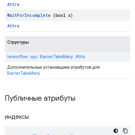
Attrs
Wait
For
Incomplete
(bool x)
Attrs
Структуры
tensorflow:: ops:: BarrierTakeMany:: Attrs
Дополнительные установщики атрибутов для
BarrierTakeMany
.
Публичные атрибуты
индексы