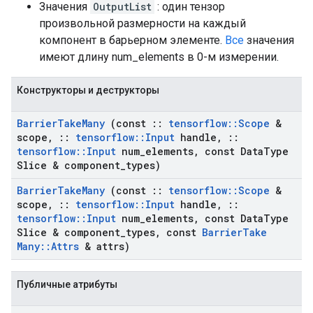
Значения
OutputList
: один тензор
произвольной размерности на каждый
компонент в барьерном элементе.
Все
значения
имеют длину num_elements в 0-м измерении.
Конструкторы и деструкторы
Barrier
Take
Many
(const
::
tensorflow
::
Scope
&
scope
,
::
tensorflow
::
Input
handle
,
::
tensorflow
::
Input
num
_
elements
,
const Data
Type
Slice & component
_
types)
Barrier
Take
Many
(const
::
tensorflow
::
Scope
&
scope
,
::
tensorflow
::
Input
handle
,
::
tensorflow
::
Input
num
_
elements
,
const Data
Type
Slice & component
_
types
,
const
Barrier
Take
Many
::
Attrs
& attrs)
Публичные атрибуты