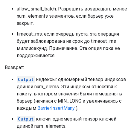
allow_small_batch: Разрешить возвращать менее
num_elements элементов, если барьер уже
закрыт.
timeout_ms: если очередь пуста, эта операция
будет заблокирована на срок до timeout_ms
миллисекунд. Примечание. Эта опция пока не
поддерживается.
Возврат:
Output
индексы: одномерный тензор индексов
длиной num_elems. Эти индексы относятся к
пакету, в котором значения были помещены в
барьер (начиная с MIN_LONG и увеличиваясь с
каждым
BarrierInsertMany
).
Output
ключи: одномерный тензор ключей
длиной num_elements.