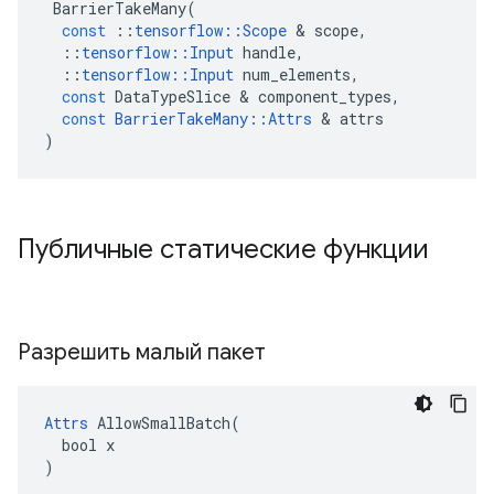
BarrierTakeMany
(
const
::
tensorflow
::
Scope
&
scope
,
::
tensorflow
::
Input
handle
,
::
tensorflow
::
Input
num_elements
,
const
DataTypeSlice
&
component_types
,
const
BarrierTakeMany
::
Attrs
&
attrs
)
Публичные статические функции
Разрешить малый пакет
Attrs
 AllowSmallBatch(

  bool x

)