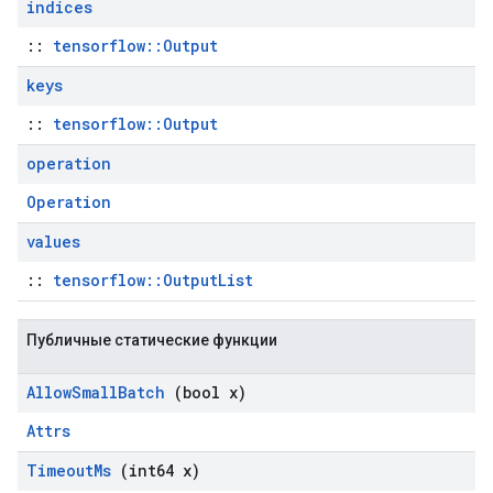
indices
::
tensorflow::Output
keys
::
tensorflow::Output
operation
Operation
values
::
tensorflow::OutputList
Публичные статические функции
Allow
Small
Batch
(bool x)
Attrs
Timeout
Ms
(int64 x)