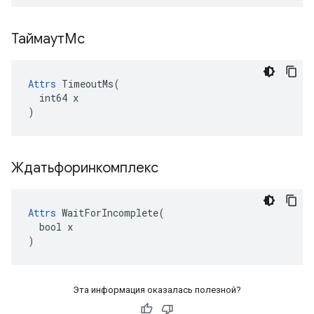
ТаймаутМс
Attrs
 TimeoutMs(

  int64 x

)
Ждатьфоринкомплекс
Attrs
 WaitForIncomplete(

  bool x

)
Эта информация оказалась полезной?