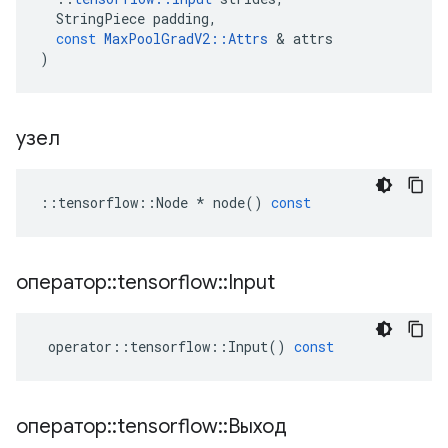
StringPiece
padding
,
const
MaxPoolGradV2
::
Attrs
&
attrs
)
узел
::
tensorflow
::
Node
*
node
()
const
оператор
::
tensorflow
::
Input
operator
::
tensorflow
::
Input
()
const
оператор
::
tensorflow
::
Выход