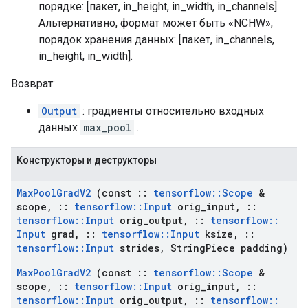
порядке: [пакет, in_height, in_width, in_channels].
Альтернативно, формат может быть «NCHW»,
порядок хранения данных: [пакет, in_channels,
in_height, in_width].
Возврат:
Output
: градиенты относительно входных
данных
max_pool
.
Конструкторы и деструкторы
Max
Pool
Grad
V2
(const
::
tensorflow
::
Scope
&
scope
,
::
tensorflow
::
Input
orig
_
input
,
::
tensorflow
::
Input
orig
_
output
,
::
tensorflow
::
Input
grad
,
::
tensorflow
::
Input
ksize
,
::
tensorflow
::
Input
strides
,
String
Piece padding)
Max
Pool
Grad
V2
(const
::
tensorflow
::
Scope
&
scope
,
::
tensorflow
::
Input
orig
_
input
,
::
tensorflow
::
Input
orig
_
output
,
::
tensorflow
::