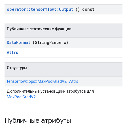
operator
::
tensorflow
::
Output
() const
Публичные статические функции
Data
Format
(String
Piece x)
Attrs
Структуры
tensorflow:: ops:: MaxPoolGradV2:: Attrs
Дополнительные установщики атрибутов для
MaxPoolGradV2
.
Публичные атрибуты