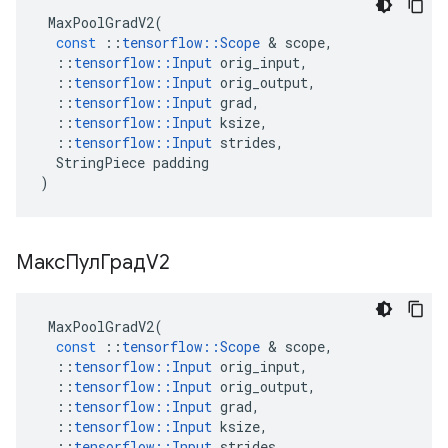
MaxPoolGradV2
(
const
::
tensorflow
::
Scope
&
scope
,
::
tensorflow
::
Input
orig_input
,
::
tensorflow
::
Input
orig_output
,
::
tensorflow
::
Input
grad
,
::
tensorflow
::
Input
ksize
,
::
tensorflow
::
Input
strides
,
StringPiece
padding
)
МаксПулГрадV2
MaxPoolGradV2
(
const
::
tensorflow
::
Scope
&
scope
,
::
tensorflow
::
Input
orig_input
,
::
tensorflow
::
Input
orig_output
,
::
tensorflow
::
Input
grad
,
::
tensorflow
::
Input
ksize
,
::
tensorflow
::
Input
strides
,