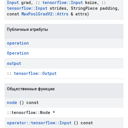
Input
grad
,
::
tensorflow
::
Input
ksize
,
::
tensorflow
::
Input
strides
,
String
Piece padding
,
const
Max
Pool
Grad
V2
::
Attrs
& attrs)
Публичные атрибуты
operation
Operation
output
::
tensorflow::Output
Общественные функции
node
() const
::tensorflow::Node *
operator
::
tensorflow
::
Input
() const