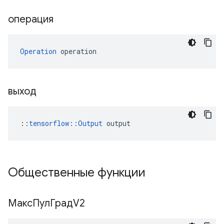
операция
Operation
 operation
выход
::
tensorflow::Output
 output
Общественные функции
МаксПулГрадV2