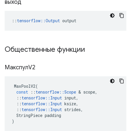
выход
::
tensorflow::Output
 output
Общественные функции
МакспулV2
MaxPoolV2
(
const
::
tensorflow
::
Scope
&
scope
,
::
tensorflow
::
Input
input
,
::
tensorflow
::
Input
ksize
,
::
tensorflow
::
Input
strides
,
StringPiece
padding
)