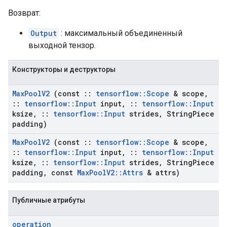
Возврат:
Output
: максимальный объединенный
выходной тензор.
Конструкторы и деструкторы
Max
Pool
V2
(const
::
tensorflow
::
Scope
& scope
,
::
tensorflow
::
Input
input
,
::
tensorflow
::
Input
ksize
,
::
tensorflow
::
Input
strides
,
String
Piece
padding)
Max
Pool
V2
(const
::
tensorflow
::
Scope
& scope
,
::
tensorflow
::
Input
input
,
::
tensorflow
::
Input
ksize
,
::
tensorflow
::
Input
strides
,
String
Piece
padding
,
const
Max
Pool
V2
::
Attrs
& attrs)
Публичные атрибуты
operation