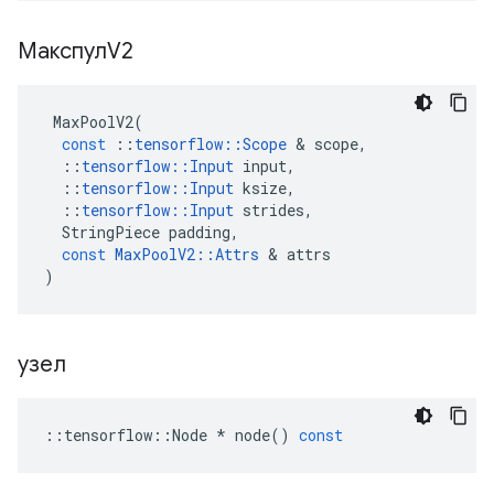
МакспулV2
MaxPoolV2
(
const
::
tensorflow
::
Scope
&
scope
,
::
tensorflow
::
Input
input
,
::
tensorflow
::
Input
ksize
,
::
tensorflow
::
Input
strides
,
StringPiece
padding
,
const
MaxPoolV2
::
Attrs
&
attrs
)
узел
::
tensorflow
::
Node
*
node
()
const