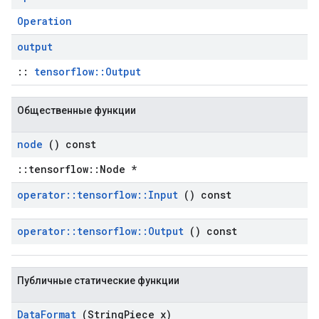
Operation
output
::
tensorflow::Output
Общественные функции
node
() const
::tensorflow::Node *
operator
::
tensorflow
::
Input
() const
operator
::
tensorflow
::
Output
() const
Публичные статические функции
Data
Format
(String
Piece x)