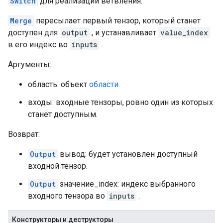
Switch
для реализации ветвления.
Merge
пересылает первый тензор, который станет
доступен для
output
, и устанавливает
value_index
в его индекс во
inputs
.
Аргументы:
область: объект
области.
входы: входные тензоры, ровно один из которых
станет доступным.
Возврат:
Output
вывод: будет установлен доступный
входной тензор.
Output
значение_index: индекс выбранного
входного тензора во
inputs
.
Конструкторы и деструкторы