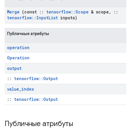
Merge
(const
::
tensorflow
::
Scope
& scope
,
::
tensorflow
::
Input
List
inputs)
Публичные атрибуты
operation
Operation
output
::
tensorflow::Output
value
_
index
::
tensorflow::Output
Публичные атрибуты