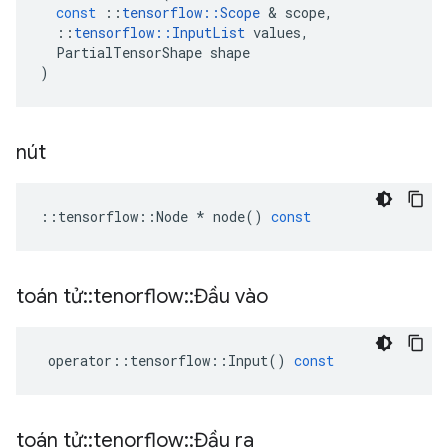
const
::
tensorflow
::
Scope
&
scope
,
::
tensorflow
::
InputList
values
,
PartialTensorShape
shape
)
nút
::
tensorflow
::
Node
*
node
()
const
toán tử
::
tenorflow
::
Đầu vào
operator
::
tensorflow
::
Input
()
const
toán tử
::
tenorflow
::
Đầu ra