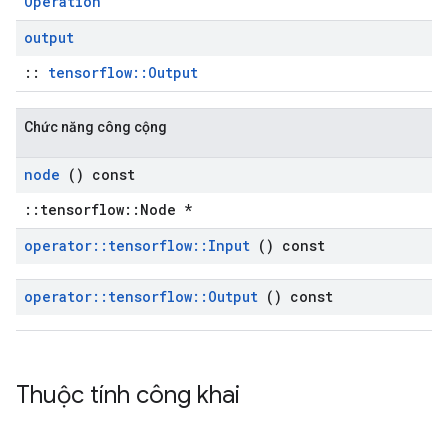
Operation
output
::
tensorflow::Output
Chức năng công cộng
node
() const
::tensorflow::Node *
operator
::
tensorflow
::
Input
() const
operator
::
tensorflow
::
Output
() const
Thuộc tính công khai