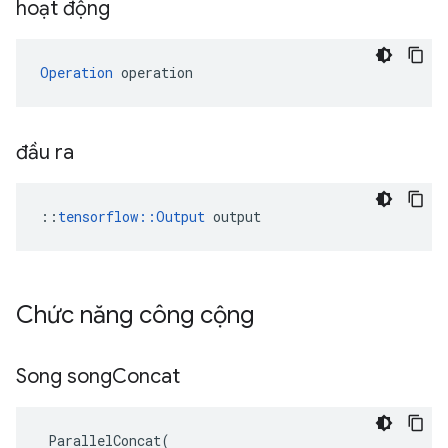
hoạt động
Operation
 operation
đầu ra
::
tensorflow::Output
 output
Chức năng công cộng
Song song
Concat
ParallelConcat
(