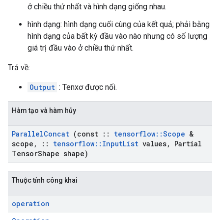
ở chiều thứ nhất và hình dạng giống nhau.
hình dạng: hình dạng cuối cùng của kết quả; phải bằng
hình dạng của bất kỳ đầu vào nào nhưng có số lượng
giá trị đầu vào ở chiều thứ nhất.
Trả về:
Output
: Tenxơ được nối.
Hàm tạo và hàm hủy
Parallel
Concat
(const
::
tensorflow
::
Scope
&
scope
,
::
tensorflow
::
Input
List
values
,
Partial
Tensor
Shape shape)
Thuộc tính công khai
operation