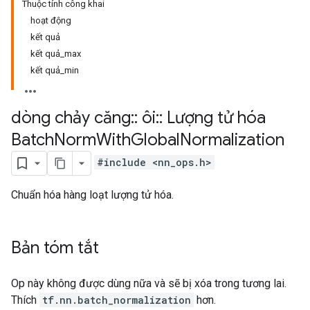
Thuộc tính công khai
hoạt động
kết quả
kết quả_max
kết quả_min
dòng chảy căng
::
ôi
::
Lượng tử hóa
Batch
Norm
With
Global
Normalization
#include <nn_ops.h>
Chuẩn hóa hàng loạt lượng tử hóa.
Bản tóm tắt
Op này không được dùng nữa và sẽ bị xóa trong tương lai.
Thích
tf.nn.batch_normalization
hơn.