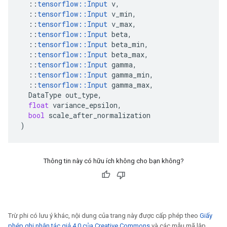
::
tensorflow
::
Input
v
,
::
tensorflow
::
Input
v_min
,
::
tensorflow
::
Input
v_max
,
::
tensorflow
::
Input
beta
,
::
tensorflow
::
Input
beta_min
,
::
tensorflow
::
Input
beta_max
,
::
tensorflow
::
Input
gamma
,
::
tensorflow
::
Input
gamma_min
,
::
tensorflow
::
Input
gamma_max
,
DataType
out_type
,
float
variance_epsilon
,
bool
scale_after_normalization
)
Thông tin này có hữu ích không cho bạn không?
Trừ phi có lưu ý khác, nội dung của trang này được cấp phép theo
Giấy
phép ghi nhận tác giả 4.0 của Creative Commons
và các mẫu mã lập