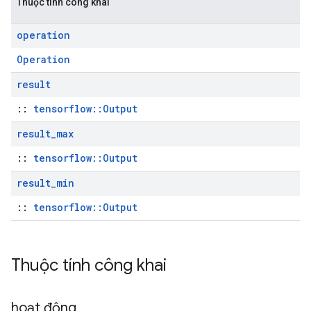
Thuộc tính công khai
operation
Operation
result
::
tensorflow::Output
result
_
max
::
tensorflow::Output
result
_
min
::
tensorflow::Output
Thuộc tính công khai
hoạt động