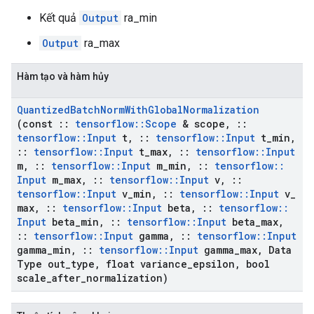
Kết quả
Output
ra_min
Output
ra_max
Hàm tạo và hàm hủy
Quantized
Batch
Norm
With
Global
Normalization
(const
::
tensorflow
::
Scope
& scope
,
::
tensorflow
::
Input
t
,
::
tensorflow
::
Input
t
_
min
,
::
tensorflow
::
Input
t
_
max
,
::
tensorflow
::
Input
m
,
::
tensorflow
::
Input
m
_
min
,
::
tensorflow
::
Input
m
_
max
,
::
tensorflow
::
Input
v
,
::
tensorflow
::
Input
v
_
min
,
::
tensorflow
::
Input
v
_
max
,
::
tensorflow
::
Input
beta
,
::
tensorflow
::
Input
beta
_
min
,
::
tensorflow
::
Input
beta
_
max
,
::
tensorflow
::
Input
gamma
,
::
tensorflow
::
Input
gamma
_
min
,
::
tensorflow
::
Input
gamma
_
max
,
Data
Type out
_
type
,
float variance
_
epsilon
,
bool
scale
_
after
_
normalization)