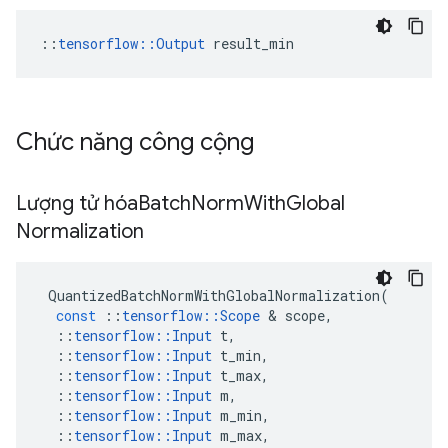
::
tensorflow::Output
 result_min
Chức năng công cộng
Lượng tử hóa
Batch
Norm
With
Global
Normalization
QuantizedBatchNormWithGlobalNormalization
(
const
::
tensorflow
::
Scope
&
scope
,
::
tensorflow
::
Input
t
,
::
tensorflow
::
Input
t_min
,
::
tensorflow
::
Input
t_max
,
::
tensorflow
::
Input
m
,
::
tensorflow
::
Input
m_min
,
::
tensorflow
::
Input
m_max
,