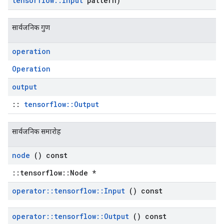
tensorflow
::
Input
pattern)
सार्वजनिक गुण
operation
Operation
output
::
tensorflow::Output
सार्वजनिक समारोह
node
() const
::tensorflow::Node *
operator
::
tensorflow
::
Input
() const
operator
::
tensorflow
::
Output
() const