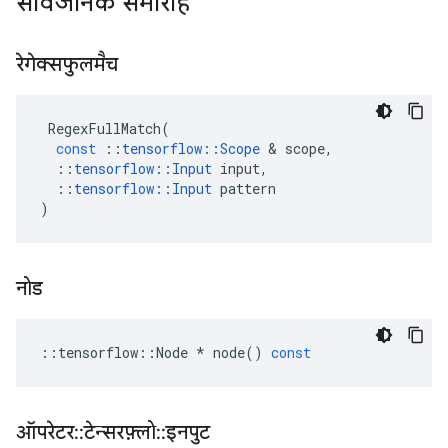
सार्वजनिक समारोह
रेगेक्सफुलमैच
RegexFullMatch
(
const
::
tensorflow
::
Scope
&
scope
,
::
tensorflow
::
Input
input
,
::
tensorflow
::
Input
pattern
)
नोड
::
tensorflow
::
Node
*
node
()
const
ऑपरेटर
::
टेन्सरफ़्लो
::
इनपुट