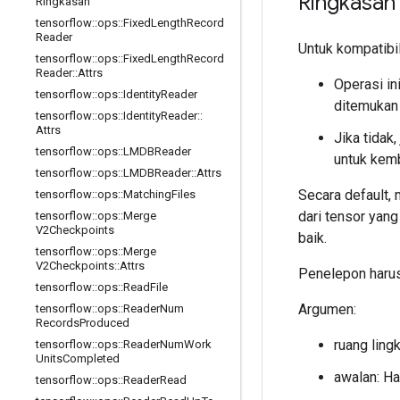
Ringkasan
Ringkasan
tensorflow
::
ops
::
Fixed
Length
Record
Reader
Untuk kompatibil
tensorflow
::
ops
::
Fixed
Length
Record
Reader
::
Attrs
Operasi in
tensorflow
::
ops
::
Identity
Reader
ditemukan
tensorflow
::
ops
::
Identity
Reader
::
Attrs
Jika tidak
tensorflow
::
ops
::
LMDBReader
untuk kemb
tensorflow
::
ops
::
LMDBReader
::
Attrs
Secara default,
tensorflow
::
ops
::
Matching
Files
dari tensor yan
tensorflow
::
ops
::
Merge
V2Checkpoints
baik.
tensorflow
::
ops
::
Merge
V2Checkpoints
::
Attrs
Penelepon harus
tensorflow
::
ops
::
Read
File
Argumen:
tensorflow
::
ops
::
Reader
Num
Records
Produced
ruang ling
tensorflow
::
ops
::
Reader
Num
Work
Units
Completed
awalan: Ha
tensorflow
::
ops
::
Reader
Read