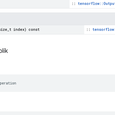
::
tensorflow::Outpu
ize
_
t index) const
::
tensorflow
blik
peration