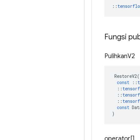
::
tensorfl
Fungsi pub
Pulihkan
V2
RestoreV2
(
const
::
t
::
tensorf
::
tensorf
::
tensorf
const
Dat
)
operator[]