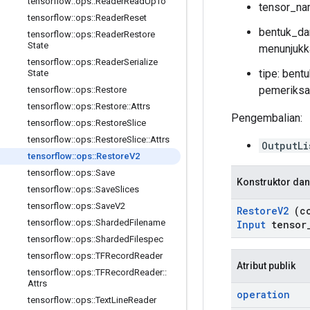
tensorflow
::
ops
::
Reader
Read
Up
To
tensor_nam
tensorflow
::
ops
::
Reader
Reset
bentuk_dan
tensorflow
::
ops
::
Reader
Restore
State
menunjukka
tensorflow
::
ops
::
Reader
Serialize
tipe: bent
State
pemeriksa
tensorflow
::
ops
::
Restore
tensorflow
::
ops
::
Restore
::
Attrs
Pengembalian:
tensorflow
::
ops
::
Restore
Slice
tensorflow
::
ops
::
Restore
Slice
::
Attrs
OutputLi
tensorflow
::
ops
::
Restore
V2
tensorflow
::
ops
::
Save
Konstruktor dan
tensorflow
::
ops
::
Save
Slices
tensorflow
::
ops
::
Save
V2
Restore
V2
(c
tensorflow
::
ops
::
Sharded
Filename
Input
tensor
tensorflow
::
ops
::
Sharded
Filespec
tensorflow
::
ops
::
TFRecord
Reader
Atribut publik
tensorflow
::
ops
::
TFRecord
Reader
::
Attrs
operation
tensorflow
::
ops
::
Text
Line
Reader