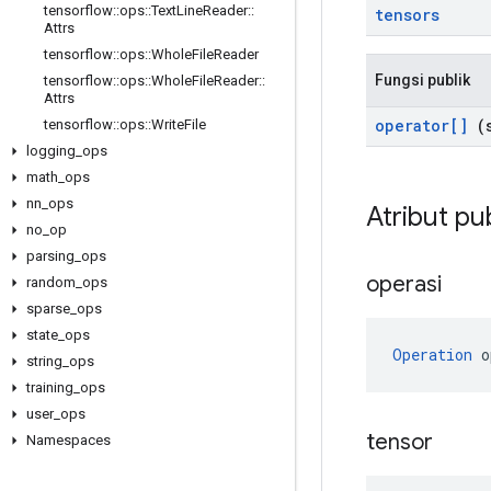
tensorflow
::
ops
::
Text
Line
Reader
::
tensors
Attrs
tensorflow
::
ops
::
Whole
File
Reader
Fungsi publik
tensorflow
::
ops
::
Whole
File
Reader
::
Attrs
operator[]
(s
tensorflow
::
ops
::
Write
File
logging
_
ops
math
_
ops
nn
_
ops
Atribut pu
no
_
op
parsing
_
ops
operasi
random
_
ops
sparse
_
ops
state
_
ops
Operation
 o
string
_
ops
training
_
ops
user
_
ops
tensor
Namespaces