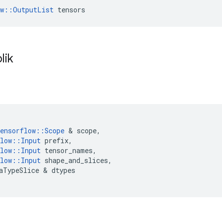
ow::OutputList
 tensors
lik
ensorflow
::
Scope
&
scope
,
low
::
Input
prefix
,
low
::
Input
tensor_names
,
low
::
Input
shape_and_slices
,
aTypeSlice
&
dtypes