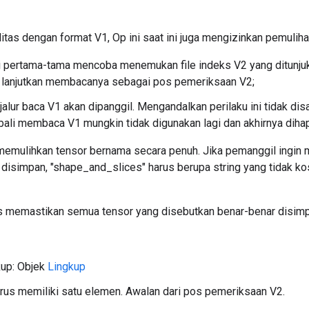
itas dengan format V1, Op ini saat ini juga mengizinkan pemulih
i pertama-tama mencoba menemukan file indeks V2 yang ditunjuk 
 lanjutkan membacanya sebagai pos pemeriksaan V2;
, jalur baca V1 akan dipanggil. Mengandalkan perilaku ini tidak 
ali membaca V1 mungkin tidak digunakan lagi dan akhirnya diha
 memulihkan tensor bernama secara penuh. Jika pemanggil ingin 
g disimpan, "shape_and_slices" harus berupa string yang tidak k
 memastikan semua tensor yang disebutkan benar-benar disimp
kup: Objek
Lingkup
rus memiliki satu elemen. Awalan dari pos pemeriksaan V2.