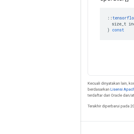
::
tensorflo
size_t
in
)
const
Kecuali dinyatakan lain, k
berdasarkan
Lisensi Apach
terdaftar dari Oracle dan/at
Terakhir diperbarui pada 2
Tetap terhubung