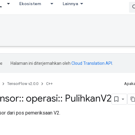
Ekosistem
Lainnya
Halaman ini diterjemahkan oleh
Cloud Translation API
.
TensorFlow v2.0.0
C++
Apaka
ensor
::
operasi
::
Pulihkan
V2
or dari pos pemeriksaan V2.