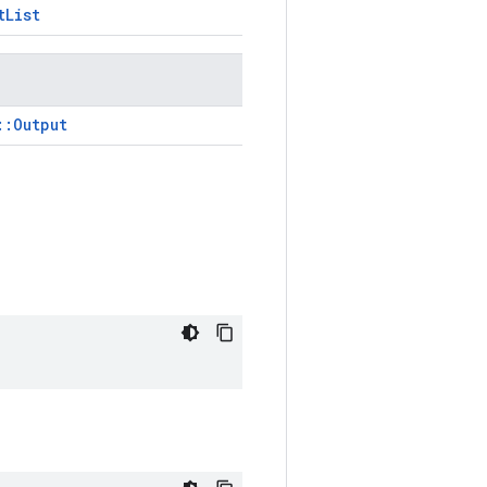
tList
::Output