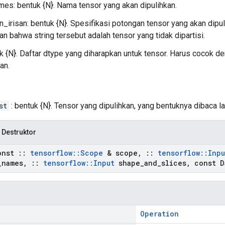
es: bentuk {N}. Nama tensor yang akan dipulihkan.
_irisan: bentuk {N}. Spesifikasi potongan tensor yang akan dipul
n bahwa string tersebut adalah tensor yang tidak dipartisi.
uk {N}. Daftar dtype yang diharapkan untuk tensor. Harus cocok 
an.
st
: bentuk {N}. Tensor yang dipulihkan, yang bentuknya dibaca 
 Destruktor
onst
::
tensorflow
::
Scope
& scope
,
::
tensorflow
::
Inpu
_
names
,
::
tensorflow
::
Input
shape
_
and
_
slices
,
const D
Operation