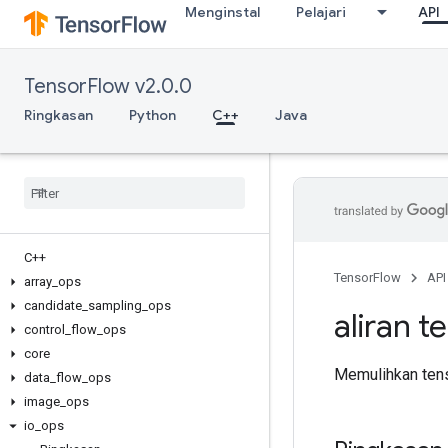
Menginstal
Pelajari
API
TensorFlow v2.0.0
Ringkasan
Python
C++
Java
C++
TensorFlow
API
array
_
ops
candidate
_
sampling
_
ops
aliran t
control
_
flow
_
ops
core
Memulihkan tens
data
_
flow
_
ops
image
_
ops
io
_
ops