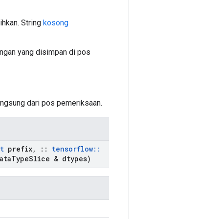
ihkan. String
kosong
dengan yang disimpan di pos
langsung dari pos pemeriksaan.
t
prefix
,
::
tensorflow
::
ata
Type
Slice & dtypes)