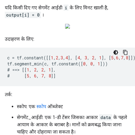
यदि किसी दिए गए सेगमेंट आईडी
i
के लिए मिनट खाली है,
output[i] = 0
।
उदाहरण के लिए:
c
=
tf
.
constant
([[
1
,
2
,
3
,
4
],
[
4
,
3
,
2
,
1
],
[
5
,
6
,
7
,
8
]]
tf
.
segment_min
(
c
,
tf
.
constant
([
0
,
0
,
1
]))
#
==>
[[
1
,
2
,
2
,
1
],
#
[
5
,
6
,
7
,
8
]]
तर्क:
स्कोप: एक
स्कोप
ऑब्जेक्ट
सेगमेंट_आईडी: एक 1-डी टेंसर जिसका आकार
data
के पहले
आयाम के आकार के बराबर है। मानों को क्रमबद्ध किया जाना
चाहिए और दोहराया जा सकता है।