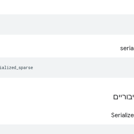
seria
ialized_sparse
בוריים
Serialize