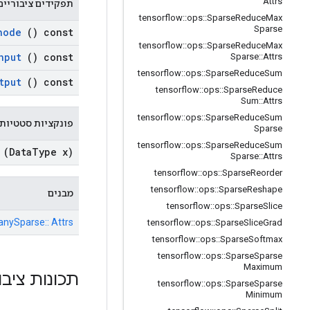
Attrs
תפקידים ציבוריים
tensorflow
::
ops
::
Sparse
Reduce
Max
Sparse
node
() const
tensorflow
::
ops
::
Sparse
Reduce
Max
nput
() const
Sparse
::
Attrs
tensorflow
::
ops
::
Sparse
Reduce
Sum
tput
() const
tensorflow
::
ops
::
Sparse
Reduce
Sum
::
Attrs
tensorflow
::
ops
::
Sparse
Reduce
Sum
פונקציות סטטיות 
Sparse
tensorflow
::
ops
::
Sparse
Reduce
Sum
(Data
Type x)
Sparse
::
Attrs
tensorflow
::
ops
::
Sparse
Reorder
tensorflow
::
ops
::
Sparse
Reshape
מבנים
tensorflow
::
ops
::
Sparse
Slice
ManySparse:: Attrs
tensorflow
::
ops
::
Sparse
Slice
Grad
tensorflow
::
ops
::
Sparse
Softmax
tensorflow
::
ops
::
Sparse
Sparse
Maximum
תכונות ציבו
tensorflow
::
ops
::
Sparse
Sparse
Minimum