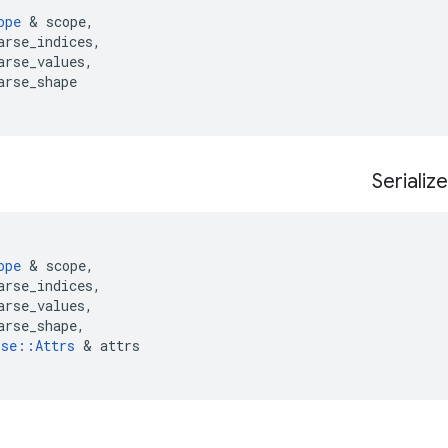
ope
&
scope
,
arse_indices
,
arse_values
,
arse_shape
Serialize
ope
&
scope
,
arse_indices
,
arse_values
,
arse_shape
,
rse
::
Attrs
&
attrs