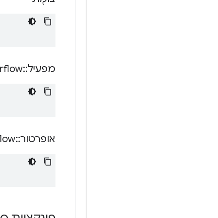
מפעיל
::
rflow
אופרטור
::
flow
פונקציות ס