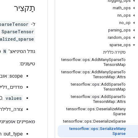
logging
_
ops
תַקצִיר
math
_
ops
nn
_
ops
no
_
op
ל-
parseTensor
parsing
_
ops
SparseTensor
ב
random
_
ops
alized_sparse
sparse
_
ops
גודל המיניאצ'
N
מ
סקירה כללית
tensorflow
::
ops
::
Add
Many
Sparse
To
טיעונים:
Tensors
Map
tensorflow
::
ops
::
Add
Many
Sparse
To
scope: אובייקט
Tensors
Map
::
Attrs
tensorflow
::
ops
::
Add
Sparse
To
מדדים_דלילי
Tensors
Map
tensorflow
::
ops
::
Add
Sparse
To
D.
values
Tensors
Map
::
Attrs
צורה_דלילה: 1-D
tensorflow
::
ops
::
Deserialize
Many
Sparse
מאפיינים אופציונל
tensorflow
::
ops
::
Deserialize
Sparse
tensorflow
::
ops
::
Serialize
Many
out_type: ה-
Sparse