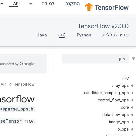
התקנה
למידה
API
TensorFlow v2.0.0
סקירה כללית
Python
C++
Java
C++
API
TensorFlow
array
_
ops
candidate
_
sampling
_
ops
nsorflow
control
_
flow
_
ops
core
<sparse_ops.h>
data
_
flow
_
ops
הסדר
rseTensor
image
_
ops
io
_
ops