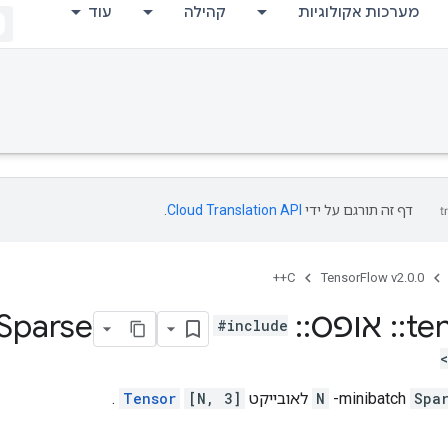
מערכות אקולוגיות
קהילה
עוד
דף זה תורגם על ידי
Cloud Translation API
.
C++
TensorFlow v2.0.0
te
::
אופס
::
Serialize
Sparse
#include
Spa
-minibatch
N
לאובייקט
[N, 3]
Tensor
.