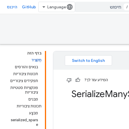
GitHub
/
היכנס
בדף הזה
תַקצִיר
בנאים והורסים
תכונות ציבוריות
המידע עזר לך?
תפקידים ציבוריים
פונקציות סטטיות
Many
ציבוריות
מבנים
תכונות ציבוריות
מִבצָע
serialized_spars
e