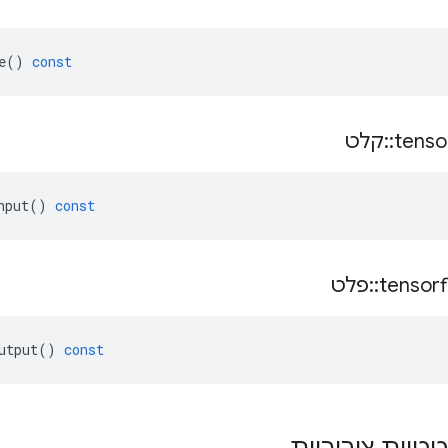
e
()
const
tenso
::
קלט
nput
()
const
tensor
::
פלט
utput
()
const
טטיות ציבוריות