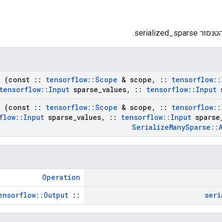
ור serialized_sparse.
e
(const
::
tensorflow
::
Scope
& scope
,
::
tensorflow
::
tensorflow
::
Input
sparse
_
values
,
::
tensorflow
::
Input
s
e
(const
::
tensorflow
::
Scope
& scope
,
::
tensorflow
::
flow
::
Input
sparse
_
values
,
::
tensorflow
::
Input
sparse
Serialize
Many
Sparse
::
Operation
ensorflow::Output
::
seri