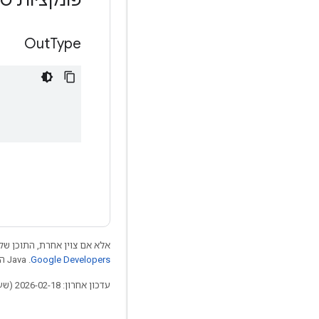
Out
Type
אלא אם צוין אחרת, התוכן של 
Google Developers‏
.‏ Java הוא סימן מסחרי רשום של חברת Oracle ו/או של השותפים העצמאיים שלה.
עדכון אחרון: 2026-02-18 (שעון UTC).