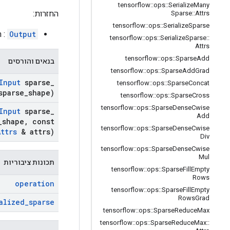
tensorflow
::
ops
::
Serialize
Many
החזרות:
Sparse
::
Attrs
tensorflow
::
ops
::
Serialize
Sparse
Output
: הטנס
tensorflow
::
ops
::
Serialize
Sparse
::
Attrs
tensorflow
::
ops
::
Sparse
Add
בנאים והורסים
tensorflow
::
ops
::
Sparse
Add
Grad
Input
sparse
_
tensorflow
::
ops
::
Sparse
Concat
parse
_
shape)
tensorflow
::
ops
::
Sparse
Cross
tensorflow
::
ops
::
Sparse
Dense
Cwise
Input
sparse
_
Add
_
shape
,
const
tensorflow
::
ops
::
Sparse
Dense
Cwise
Attrs
& attrs)
Div
tensorflow
::
ops
::
Sparse
Dense
Cwise
Mul
תכונות ציבוריות
tensorflow
::
ops
::
Sparse
Fill
Empty
Rows
operation
tensorflow
::
ops
::
Sparse
Fill
Empty
Rows
Grad
alized
_
sparse
tensorflow
::
ops
::
Sparse
Reduce
Max
tensorflow
::
ops
::
Sparse
Reduce
Max
::