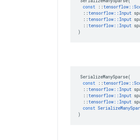
SerializeManySparse
(
const
::
tensorflow
::
Sc
::
tensorflow
::
Input
sp
::
tensorflow
::
Input
sp
::
tensorflow
::
Input
sp
)
SerializeManySparse
(
const
::
tensorflow
::
Sc
::
tensorflow
::
Input
sp
::
tensorflow
::
Input
sp
::
tensorflow
::
Input
sp
const
SerializeManySpa
)