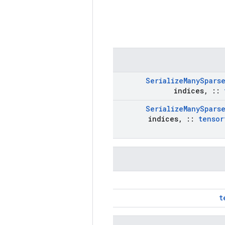
Serialize
Many
Spars
indices
,
::
Serialize
Many
Spars
indices
,
::
tensor
t