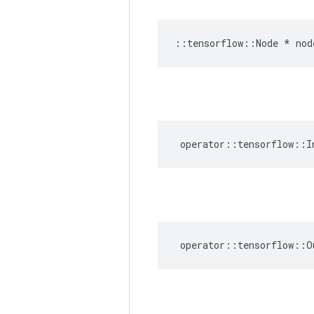
::
tensorflow
::
Node
*
nod
operator
::
tensorflow
::
I
operator
::
tensorflow
::
O