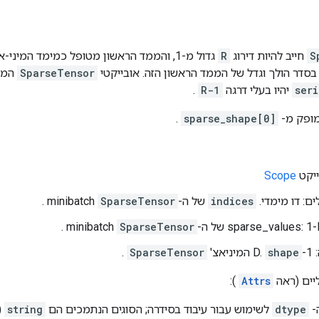
S
חייב להיות דירוג
R
גדול מ-1, והממד הראשון מטופל כמימד המיני-אצט. יש למיין אלמנטים של
סדר הולך וגדל של הממד הראשון הזה. אובייקטי
SparseTensor
המסו
seri
יהיו בעלי דרגה
R-1
.
ופק מ-
sparse_shape[0]
.
Scope
ם: דו מימדי.
indices
של ה-minibatch
SparseTensor
.
sparse_values: 1-
של ה-minibatch
SparseTensor
.
.
shape
המיניאצ'
SparseTensor
.
יים (ראה
Attrs
):
dtype
לשימוש עבור עיבוד בסידרה; הסוגים הנתמכים הם
string
(