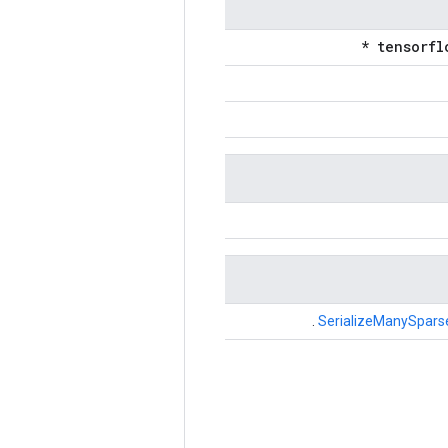
.
SerializeManySpars