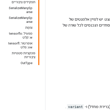
תפקידים ציבוריים
SerializeManySp
arse
SerializeManySp
arse
דרים הנכנסים לכל שורה של
צוֹמֶת
מפעיל::tensorflo
w::קלט
אופרטור::tensorfl
ow::פלט
פונקציות סטטיות
ציבוריות
OutType
ברירת מחדל) ו-
variant
.