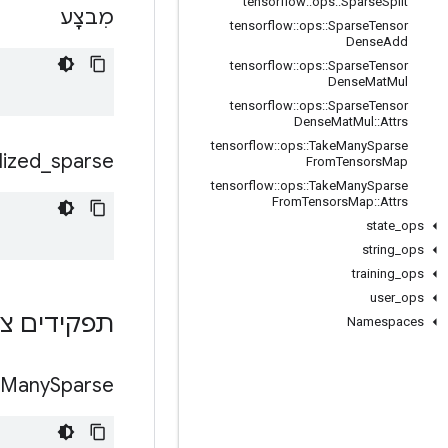
tensorflow
::
ops
::
Sparse
Split
מִבצָע
tensorflow
::
ops
::
Sparse
Tensor
Dense
Add
tensorflow
::
ops
::
Sparse
Tensor
Dense
Mat
Mul
tensorflow
::
ops
::
Sparse
Tensor
Dense
Mat
Mul
::
Attrs
tensorflow
::
ops
::
Take
Many
Sparse
lized
_
sparse
From
Tensors
Map
tensorflow
::
ops
::
Take
Many
Sparse
From
Tensors
Map
::
Attrs
state
_
ops
string
_
ops
training
_
ops
user
_
ops
תפקידים צי
Namespaces
Many
Sparse