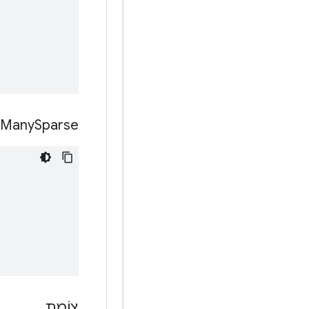
Many
Sparse
צוֹמֶת