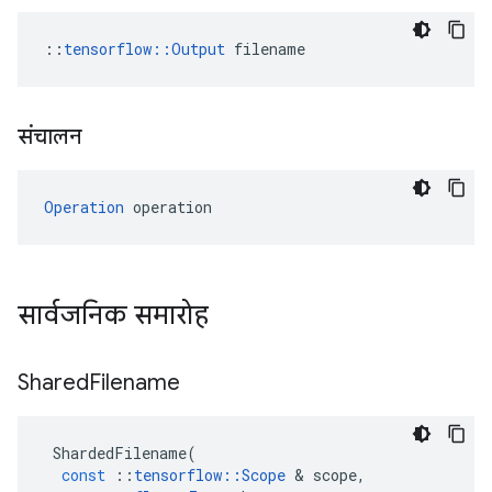
::
tensorflow::Output
 filename
संचालन
Operation
 operation
सार्वजनिक समारोह
Shared
Filename
ShardedFilename
(
const
::
tensorflow
::
Scope
&
scope
,