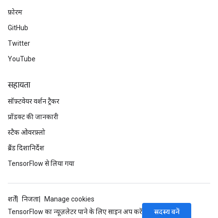
फ़ोरम
GitHub
Twitter
YouTube
सहायता
सॉफ़्टवेयर वर्शन ट्रैकर
प्रॉडक्ट की जानकारी
स्टैक ओवरफ़्लो
ब्रैंड दिशानिर्देश
TensorFlow से लिया गया
शर्तें
निजता
Manage cookies
सदस्य बनें
TensorFlow का न्यूज़लेटर पाने के लिए साइन अप करें