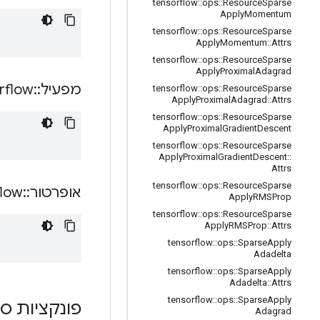
tensorflow
::
ops
::
Resource
Sparse
Apply
Momentum
tensorflow
::
ops
::
Resource
Sparse
Apply
Momentum
::
Attrs
tensorflow
::
ops
::
Resource
Sparse
Apply
Proximal
Adagrad
מפעיל
::
rflow
tensorflow
::
ops
::
Resource
Sparse
Apply
Proximal
Adagrad
::
Attrs
tensorflow
::
ops
::
Resource
Sparse
Apply
Proximal
Gradient
Descent
tensorflow
::
ops
::
Resource
Sparse
Apply
Proximal
Gradient
Descent
::
Attrs
tensorflow
::
ops
::
Resource
Sparse
אופרטור
::
flow
Apply
RMSProp
tensorflow
::
ops
::
Resource
Sparse
Apply
RMSProp
::
Attrs
tensorflow
::
ops
::
Sparse
Apply
Adadelta
tensorflow
::
ops
::
Sparse
Apply
Adadelta
::
Attrs
tensorflow
::
ops
::
Sparse
Apply
פונקציות ס
Adagrad