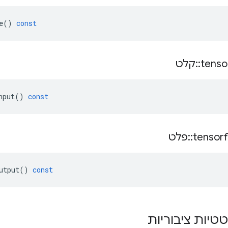
e
()
const
tenso
::
קלט
nput
()
const
tensor
::
פלט
utput
()
const
טטיות ציבוריות