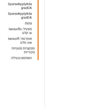
SparseApplyAda
gradDA
SparseApplyAda
gradDA
צוֹמֶת
מפעיל::tensorflo
w::קלט
אופרטור::tensorfl
ow::פלט
פונקציות סטטיות
ציבוריות
השתמש בנעילה