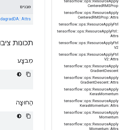
tensorflow
::
ops
::
Resource
Apply
Centered
RMSProp
מבנים
tensorflow
::
ops
::
Resource
Apply
Centered
RMSProp
::
Attrs
AdagradDA:: Attrs
tensorflow
::
ops
::
Resource
Apply
Ftrl
tensorflow
::
ops
::
Resource
Apply
Ftrl
::
Attrs
תכונות ציבו
tensorflow
::
ops
::
Resource
Apply
Ftrl
V2
tensorflow
::
ops
::
Resource
Apply
Ftrl
V2
::
Attrs
מִבצָע
tensorflow
::
ops
::
Resource
Apply
Gradient
Descent
tensorflow
::
ops
::
Resource
Apply
Gradient
Descent
::
Attrs
tensorflow
::
ops
::
Resource
Apply
Keras
Momentum
tensorflow
::
ops
::
Resource
Apply
הַחוּצָה
Keras
Momentum
::
Attrs
tensorflow
::
ops
::
Resource
Apply
Momentum
tensorflow
::
ops
::
Resource
Apply
Momentum
::
Attrs