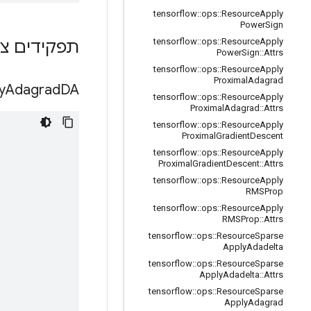
tensorflow
::
ops
::
Resource
Apply
Power
Sign
tensorflow
::
ops
::
Resource
Apply
תפקידים צי
Power
Sign
::
Attrs
tensorflow
::
ops
::
Resource
Apply
Proximal
Adagrad
y
Adagrad
DA
tensorflow
::
ops
::
Resource
Apply
Proximal
Adagrad
::
Attrs
tensorflow
::
ops
::
Resource
Apply
Proximal
Gradient
Descent
tensorflow
::
ops
::
Resource
Apply
Proximal
Gradient
Descent
::
Attrs
tensorflow
::
ops
::
Resource
Apply
RMSProp
tensorflow
::
ops
::
Resource
Apply
RMSProp
::
Attrs
tensorflow
::
ops
::
Resource
Sparse
Apply
Adadelta
tensorflow
::
ops
::
Resource
Sparse
Apply
Adadelta
::
Attrs
tensorflow
::
ops
::
Resource
Sparse
Apply
Adagrad