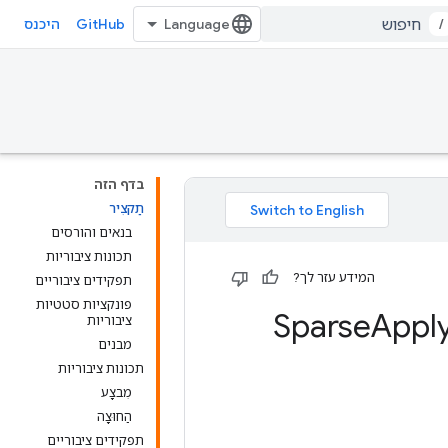
GitHub
/
היכנס
בדף הזה
תַקצִיר
בנאים והורסים
תכונות ציבוריות
המידע עזר לך?
תפקידים ציבוריים
פונקציות סטטיות
Appl
ציבוריות
מבנים
תכונות ציבוריות
מִבצָע
הַחוּצָה
תפקידים ציבוריים