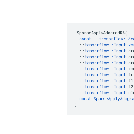
SparseApplyAdagradDA
(
const
::
tensorflow
::
Sc
::
tensorflow
::
Input
va
::
tensorflow
::
Input
gr
::
tensorflow
::
Input
gr
::
tensorflow
::
Input
gr
::
tensorflow
::
Input
in
::
tensorflow
::
Input
lr
::
tensorflow
::
Input
l1
::
tensorflow
::
Input
l2
::
tensorflow
::
Input
gl
const
SparseApplyAdagr
)