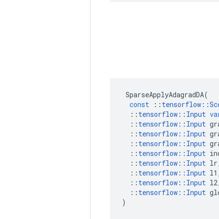
SparseApplyAdagradDA
(
const
::
tensorflow
::
Sc
::
tensorflow
::
Input
va
::
tensorflow
::
Input
gr
::
tensorflow
::
Input
gr
::
tensorflow
::
Input
gr
::
tensorflow
::
Input
in
::
tensorflow
::
Input
lr
::
tensorflow
::
Input
l1
::
tensorflow
::
Input
l2
::
tensorflow
::
Input
gl
)