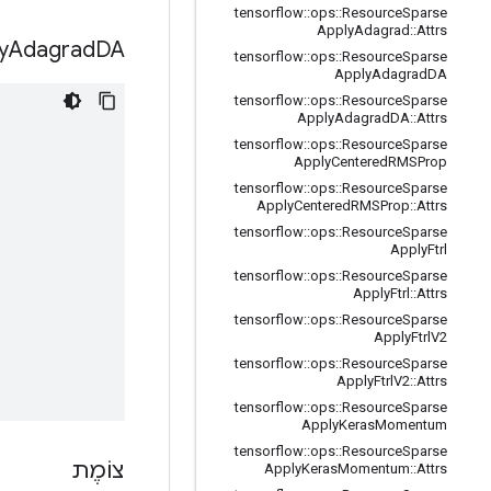
tensorflow
::
ops
::
Resource
Sparse
Apply
Adagrad
::
Attrs
y
Adagrad
DA
tensorflow
::
ops
::
Resource
Sparse
Apply
Adagrad
DA
tensorflow
::
ops
::
Resource
Sparse
Apply
Adagrad
DA
::
Attrs
tensorflow
::
ops
::
Resource
Sparse
Apply
Centered
RMSProp
tensorflow
::
ops
::
Resource
Sparse
Apply
Centered
RMSProp
::
Attrs
tensorflow
::
ops
::
Resource
Sparse
Apply
Ftrl
tensorflow
::
ops
::
Resource
Sparse
Apply
Ftrl
::
Attrs
tensorflow
::
ops
::
Resource
Sparse
Apply
Ftrl
V2
tensorflow
::
ops
::
Resource
Sparse
Apply
Ftrl
V2
::
Attrs
tensorflow
::
ops
::
Resource
Sparse
Apply
Keras
Momentum
tensorflow
::
ops
::
Resource
Sparse
צוֹמֶת
Apply
Keras
Momentum
::
Attrs