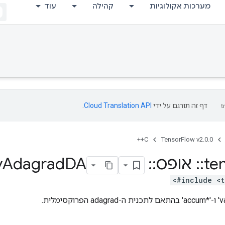
מערכות אקולוגיות
קהילה
עוד
דף זה תורגם על ידי
Cloud Translation API
.
C++
TensorFlow v2.0.0
te
::
אופס
::
Sparse
DA
Adagrad
y
#include <t