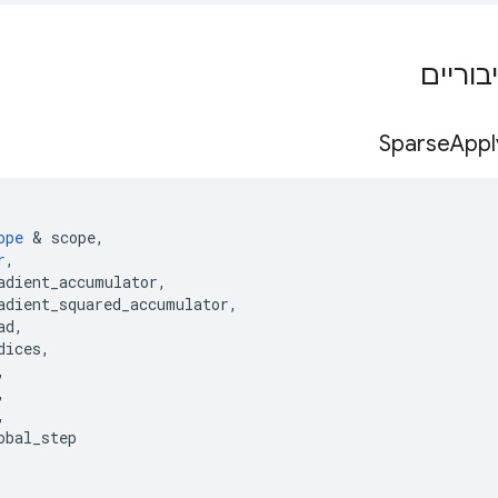
בוריים
Sparse
Appl
ope
&
scope
,
r
,
adient_accumulator
,
adient_squared_accumulator
,
ad
,
dices
,
,
,
,
obal_step