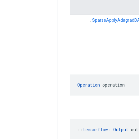
.
SparseApplyAdagradD
Operation
 operation
::
tensorflow::Output
 out