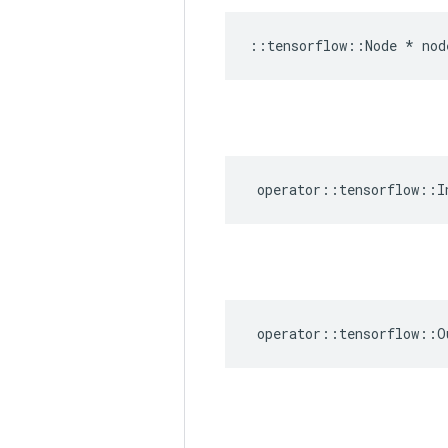
::
tensorflow
::
Node
*
nod
operator
::
tensorflow
::
I
operator
::
tensorflow
::
O