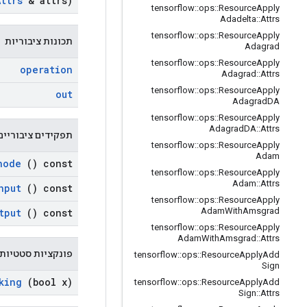
Attrs
& attrs)
tensorflow
::
ops
::
Resource
Apply
Adadelta
::
Attrs
tensorflow
::
ops
::
Resource
Apply
תכונות ציבוריות
Adagrad
tensorflow
::
ops
::
Resource
Apply
operation
Adagrad
::
Attrs
tensorflow
::
ops
::
Resource
Apply
out
Adagrad
DA
tensorflow
::
ops
::
Resource
Apply
Adagrad
DA
::
Attrs
תפקידים ציבוריים
tensorflow
::
ops
::
Resource
Apply
Adam
node
() const
tensorflow
::
ops
::
Resource
Apply
Adam
::
Attrs
nput
() const
tensorflow
::
ops
::
Resource
Apply
Adam
With
Amsgrad
tput
() const
tensorflow
::
ops
::
Resource
Apply
Adam
With
Amsgrad
::
Attrs
פונקציות סטטיות 
tensorflow
::
ops
::
Resource
Apply
Add
Sign
king
(bool x)
tensorflow
::
ops
::
Resource
Apply
Add
Sign
::
Attrs