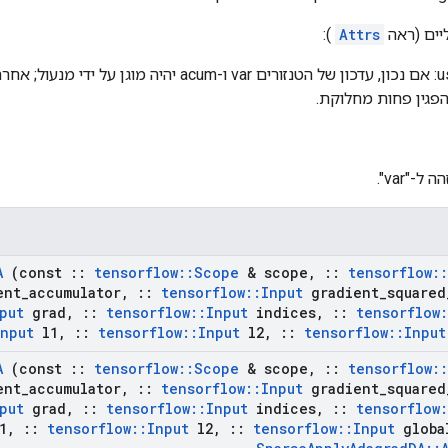
יים (ראה
Attrs
):
use_locking: אם נכון, עדכון של הטנזורים var ו-acum יה
פגין פחות מחלוקת.
ה ל-"var".
A
(const
::
tensorflow
::
Scope
& scope
,
::
tensorflow
::
ent
_
accumulator
,
::
tensorflow
::
Input
gradient
_
squared
put
grad
,
::
tensorflow
::
Input
indices
,
::
tensorflow
:
Input
l1
,
::
tensorflow
::
Input
l2
,
::
tensorflow
::
Input
A
(const
::
tensorflow
::
Scope
& scope
,
::
tensorflow
::
ent
_
accumulator
,
::
tensorflow
::
Input
gradient
_
squared
put
grad
,
::
tensorflow
::
Input
indices
,
::
tensorflow
:
1
,
::
tensorflow
::
Input
l2
,
::
tensorflow
::
Input
globa