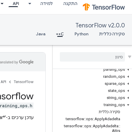
התקנה
למידה
API
control_flow_ops
core
data_flow_ops
TensorFlow v2.0.0
image_ops
סקירה כללית
Python
C++
Java
io_ops
logging_ops
math
_
ops
nn
_
ops
no
_
op
parsing
_
ops
random
_
ops
API
TensorFlow
sparse
_
ops
state
_
ops
nsorflow
string
_
ops
training
_
ops
raining_ops.h>
סקירה כללית
עדכן ערכים ב-'*var' ו-'*accum' בהתאם לתכנית ה-adagrad הפרוקסימלית.
tensorflow
::
ops
::
Apply
Adadelta
tensorflow
::
ops
::
Apply
Adadelta
::
Attrs