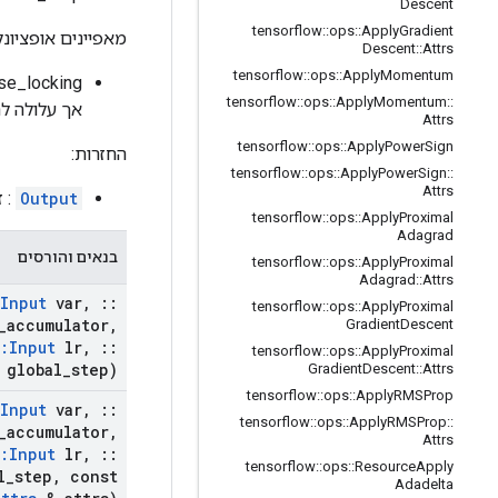
Descent
tensorflow
::
ops
::
Apply
Gradient
מאפיינים אופציונל
Descent
::
Attrs
tensorflow
::
ops
::
Apply
Momentum
tensorflow
::
ops
::
Apply
Momentum
::
אך עלולה לה
Attrs
tensorflow
::
ops
::
Apply
Power
Sign
החזרות:
tensorflow
::
ops
::
Apply
Power
Sign
::
Attrs
Output
: זה
tensorflow
::
ops
::
Apply
Proximal
Adagrad
בנאים והורסים
tensorflow
::
ops
::
Apply
Proximal
Adagrad
::
Attrs
Input
var
,
::
tensorflow
::
ops
::
Apply
Proximal
_
accumulator
,
Gradient
Descent
:
Input
lr
,
::
tensorflow
::
ops
::
Apply
Proximal
global
_
step)
Gradient
Descent
::
Attrs
tensorflow
::
ops
::
Apply
RMSProp
Input
var
,
::
tensorflow
::
ops
::
Apply
RMSProp
::
_
accumulator
,
Attrs
:
Input
lr
,
::
tensorflow
::
ops
::
Resource
Apply
l
_
step
,
const
Adadelta