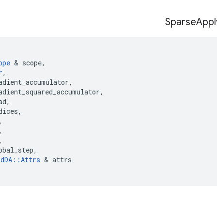
Sparse
Appl
ope
&
scope
,
r
,
adient_accumulator
,
adient_squared_accumulator
,
ad
,
dices
,
,
,
,
obal_step
,
adDA
::
Attrs
&
attrs