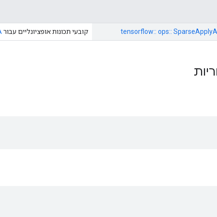
tensorflow:: ops:: SparseApply
קובעי תכונות אופציונליים עבור
A
ריות