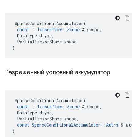
SparseConditionalAccumulator
(
const
::
tensorflow
::
Scope
&
scope
,
DataType
dtype
,
PartialTensorShape
shape
)
Разреженный условный аккумулятор
SparseConditionalAccumulator
(
const
::
tensorflow
::
Scope
&
scope
,
DataType
dtype
,
PartialTensorShape
shape
,
const
SparseConditionalAccumulator
::
Attrs
&
attr
)