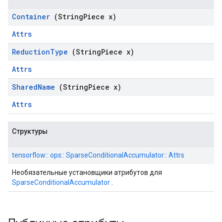
Container
(String
Piece x)
Attrs
Reduction
Type
(String
Piece x)
Attrs
Shared
Name
(String
Piece x)
Attrs
Структуры
tensorflow:: ops:: SparseConditionalAccumulator:: Attrs
Необязательные установщики атрибутов для
SparseConditionalAccumulator
.