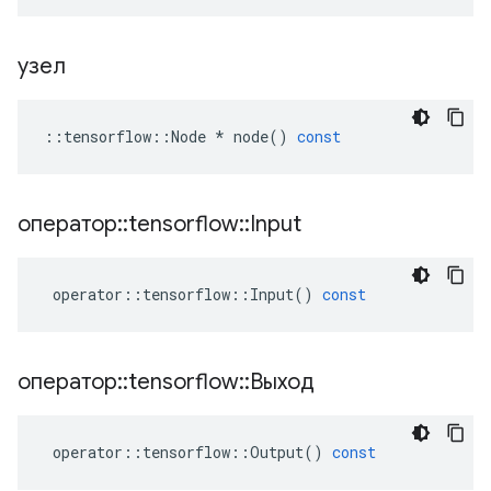
узел
::
tensorflow
::
Node
*
node
()
const
оператор
::
tensorflow
::
Input
operator
::
tensorflow
::
Input
()
const
оператор
::
tensorflow
::
Выход
operator
::
tensorflow
::
Output
()
const