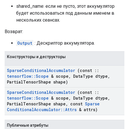
shared_name: если не пусто, этот аккумулятор
будет использоваться под данным именем в
нескольких сеансах.
Возврат:
Output
: Дескриптор аккумулятора.
Конструкторы и деструкторы
Sparse
Conditional
Accumulator
(const
::
tensorflow
::
Scope
& scope
,
Data
Type dtype
,
Partial
Tensor
Shape shape)
Sparse
Conditional
Accumulator
(const
::
tensorflow
::
Scope
& scope
,
Data
Type dtype
,
Partial
Tensor
Shape shape
,
const
Sparse
Conditional
Accumulator
::
Attrs
& attrs)
Публичные атрибуты