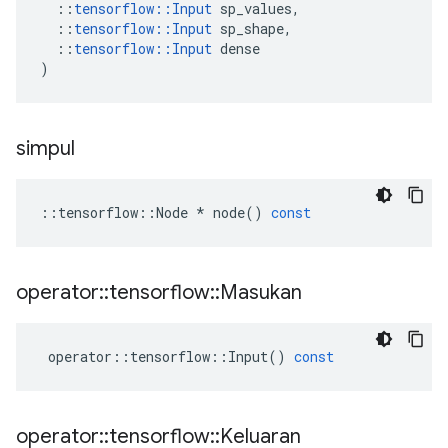
::
tensorflow
::
Input
sp_values
,
::
tensorflow
::
Input
sp_shape
,
::
tensorflow
::
Input
dense
)
simpul
::
tensorflow
::
Node
*
node
()
const
operator
::
tensorflow
::
Masukan
operator
::
tensorflow
::
Input
()
const
operator
::
tensorflow
::
Keluaran