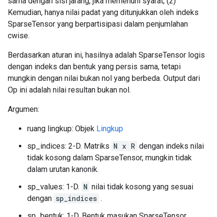
sama dengan sisi jarang, jika memenuhi syarat; (2)
Kemudian, hanya nilai padat yang ditunjukkan oleh indeks
SparseTensor yang berpartisipasi dalam penjumlahan
cwise.
Berdasarkan aturan ini, hasilnya adalah SparseTensor logis
dengan indeks dan bentuk yang persis sama, tetapi
mungkin dengan nilai bukan nol yang berbeda. Output dari
Op ini adalah nilai resultan bukan nol.
Argumen:
ruang lingkup: Objek
Lingkup
sp_indices: 2-D. Matriks
N x R
dengan indeks nilai
tidak kosong dalam SparseTensor, mungkin tidak
dalam urutan kanonik.
sp_values: 1-D.
N
nilai tidak kosong yang sesuai
dengan
sp_indices
.
sp_bentuk: 1-D. Bentuk masukan SparseTensor.