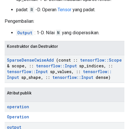
padat:
R
-D. Operan
Tensor
yang padat.
Pengembalian:
Output
: 1-D. Nilai
N
yang dioperasikan.
Konstruktor dan Destruktor
Sparse
Dense
Cwise
Add
(const
::
tensorflow
::
Scope
& scope
,
::
tensorflow
::
Input
sp
_
indices
,
::
tensorflow
::
Input
sp
_
values
,
::
tensorflow
::
Input
sp
_
shape
,
::
tensorflow
::
Input
dense)
Atribut publik
operation
Operation
output