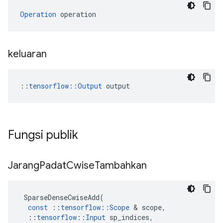
Operation
 operation
keluaran
::
tensorflow::Output
 output
Fungsi publik
Jarang
Padat
Cwise
Tambahkan
SparseDenseCwiseAdd
(
const
::
tensorflow
::
Scope
&
scope
,
::
tensorflow
::
Input
sp_indices
,