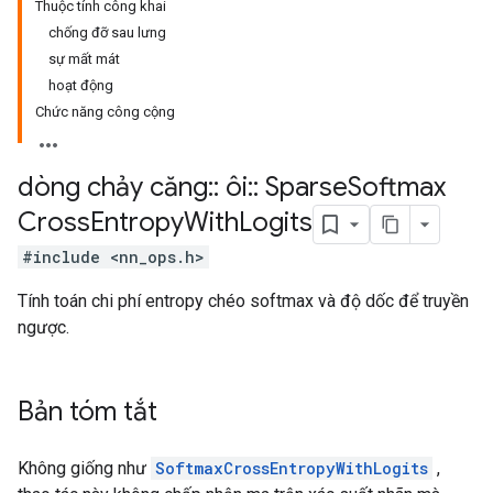
Thuộc tính công khai
chống đỡ sau lưng
sự mất mát
hoạt động
Chức năng công cộng
dòng chảy căng
::
ôi
::
Sparse
Softmax
Cross
Entropy
With
Logits
#include <nn_ops.h>
Tính toán chi phí entropy chéo softmax và độ dốc để truyền
ngược.
Bản tóm tắt
Không giống như
SoftmaxCrossEntropyWithLogits
,