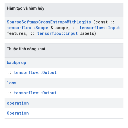
Hàm tạo và hàm hủy
Sparse
Softmax
Cross
Entropy
With
Logits
(const
::
tensorflow
::
Scope
& scope
,
::
tensorflow
::
Input
features
,
::
tensorflow
::
Input
labels)
Thuộc tính công khai
backprop
::
tensorflow::Output
loss
::
tensorflow::Output
operation
Operation