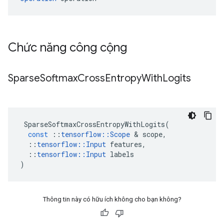
Chức năng công cộng
Sparse
Softmax
Cross
Entropy
With
Logits
SparseSoftmaxCrossEntropyWithLogits
(
const
::
tensorflow
::
Scope
&
scope
,
::
tensorflow
::
Input
features
,
::
tensorflow
::
Input
labels
)
Thông tin này có hữu ích không cho bạn không?