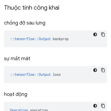
Thuộc tính công khai
chống đỡ sau lưng
::
tensorflow::Output
 backprop
sự mất mát
::
tensorflow::Output
 loss
hoạt động
Operation
 operation