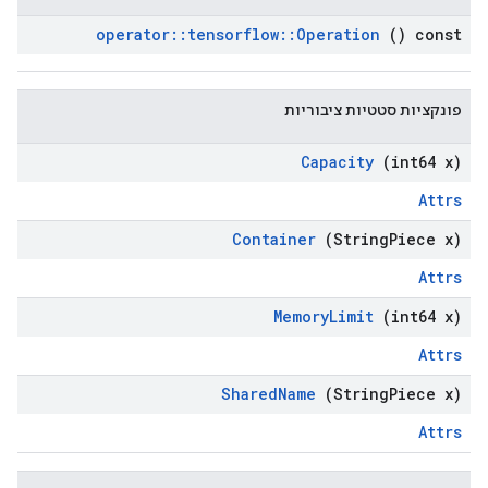
operator
::
tensorflow
::
Operation
() const
פונקציות סטטיות ציבוריות
Capacity
(int64 x)
Attrs
Container
(String
Piece x)
Attrs
Memory
Limit
(int64 x)
Attrs
Shared
Name
(String
Piece x)
Attrs