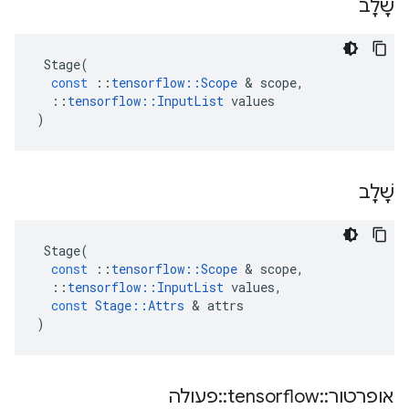
שָׁלָב
Stage
(
const
::
tensorflow
::
Scope
&
scope
,
::
tensorflow
::
InputList
values
)
שָׁלָב
Stage
(
const
::
tensorflow
::
Scope
&
scope
,
::
tensorflow
::
InputList
values
,
const
Stage
::
Attrs
&
attrs
)
אופרטור
::
tensorflow
::
פעולה