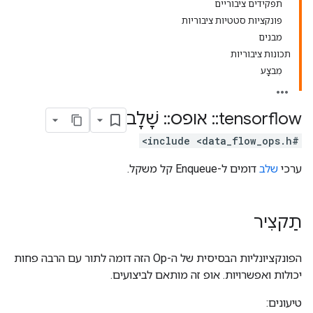
תפקידים ציבוריים
פונקציות סטטיות ציבוריות
מבנים
תכונות ציבוריות
מִבצָע
tensorflow
::
אופס
::
שָׁלָב
#include <data_flow_ops.h>
ערכי
שלב
דומים ל-Enqueue קל משקל.
תַקצִיר
הפונקציונליות הבסיסית של ה-Op הזה דומה לתור עם הרבה פחות
יכולות ואפשרויות. אופ זה מותאם לביצועים.
טיעונים: