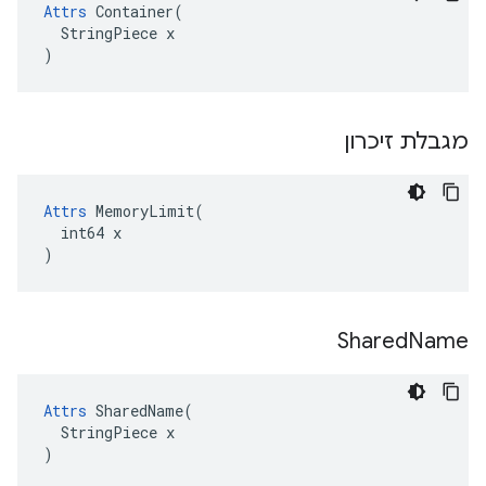
Attrs
 Container(

  StringPiece x

)
מגבלת זיכרון
Attrs
 MemoryLimit(

  int64 x

)
Shared
Name
Attrs
 SharedName(

  StringPiece x

)