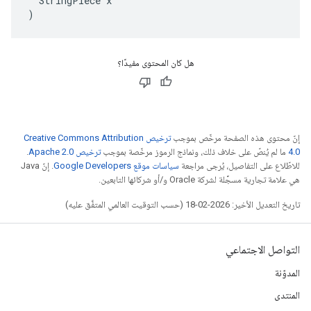
  StringPiece x

)
هل كان المحتوى مفيدًا؟
إنّ محتوى هذه الصفحة مرخّص بموجب
ترخيص Creative Commons Attribution
4.0‏
ما لم يُنصّ على خلاف ذلك، ونماذج الرموز مرخّصة بموجب
ترخيص Apache 2.0‏
.
للاطّلاع على التفاصيل، يُرجى مراجعة
سياسات موقع Google Developers‏
. إنّ Java
هي علامة تجارية مسجَّلة لشركة Oracle و/أو شركائها التابعين.
تاريخ التعديل الأخير: 2026-02-18 (حسب التوقيت العالمي المتفَّق عليه)
التواصل الاجتماعي
المدوّنة
المنتدى