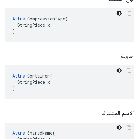
Attrs
 CompressionType(

  StringPiece x

)
حاوية
Attrs
 Container(

  StringPiece x

)
الاسم المشترك
Attrs
 SharedName(
