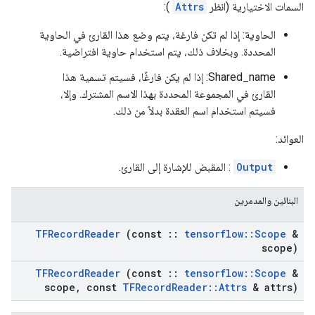
السمات الاختيارية (انظر
Attrs
):
الحاوية: إذا لم تكن فارغة، يتم وضع هذا القارئ في الحاوية
المحددة. وبخلاف ذلك، يتم استخدام حاوية افتراضية.
Shared_name: إذا لم يكن فارغًا، فسيتم تسمية هذا
القارئ في المجموعة المحددة بهذا الاسم المشترك. وإلا،
فسيتم استخدام اسم العقدة بدلاً من ذلك.
العوائد:
Output
: المقبض للإشارة إلى القارئ.
البنائين والمدمرين
TFRecord
Reader
(const
::
tensorflow
::
Scope
&
scope)
TFRecord
Reader
(const
::
tensorflow
::
Scope
&
scope
,
const
TFRecord
Reader
::
Attrs
& attrs)