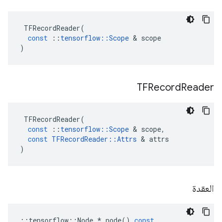
TFRecordReader
(
const
::
tensorflow
::
Scope
&
scope
)
TFRecord
Reader
TFRecordReader
(
const
::
tensorflow
::
Scope
&
scope
,
const
TFRecordReader
::
Attrs
&
attrs
)
العقدة
::
tensorflow
::
Node
*
node
()
const