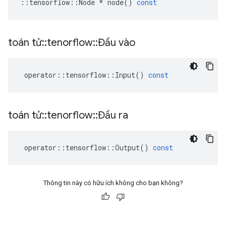
::
tensorflow
::
Node
*
node
()
const
toán tử
::
tenorflow
::
Đầu vào
operator
::
tensorflow
::
Input
()
const
toán tử
::
tenorflow
::
Đầu ra
operator
::
tensorflow
::
Output
()
const
Thông tin này có hữu ích không cho bạn không?