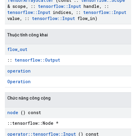
Tensor
Array
Scatter
(const
::
tensorflow
::
Scope
& scope
,
::
tensorflow
::
Input
handle
,
::
tensorflow
::
Input
indices
,
::
tensorflow
::
Input
value
,
::
tensorflow
::
Input
flow
_
in)
Thuộc tính công khai
flow
_
out
::
tensorflow::Output
operation
Operation
Chức năng công cộng
node
() const
::tensorflow::Node *
operator
::
tensorflow
::
Input
() const