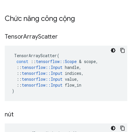
Chức năng công cộng
Tensor
Array
Scatter
TensorArrayScatter
(
const
::
tensorflow
::
Scope
&
scope
,
::
tensorflow
::
Input
handle
,
::
tensorflow
::
Input
indices
,
::
tensorflow
::
Input
value
,
::
tensorflow
::
Input
flow_in
)
nút