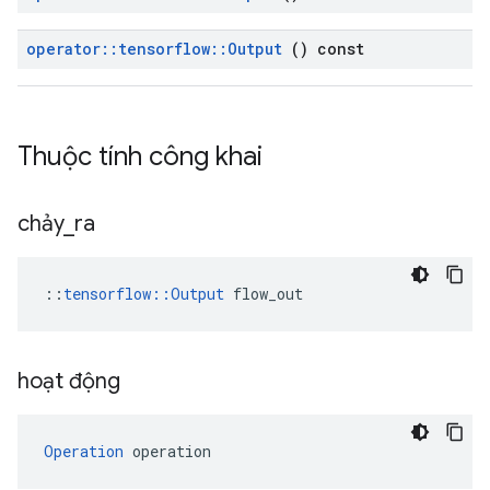
operator
::
tensorflow
::
Output
() const
Thuộc tính công khai
chảy
_
ra
::
tensorflow::Output
 flow_out
hoạt động
Operation
 operation